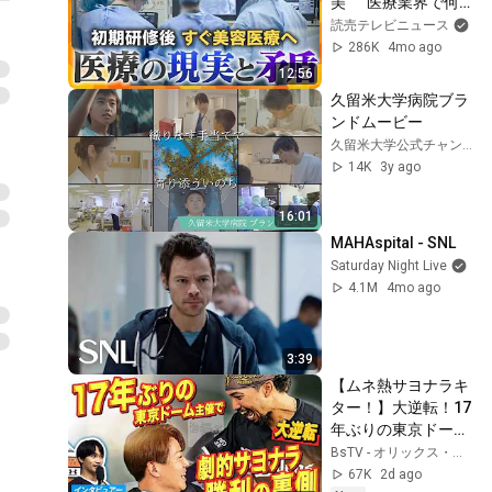
美”　医療業界で何
が【かんさい情報ネ
読売テレビニュース
ット ten.特集/ゲキ追
286K
4mo ago
X】
12:56
久留米大学病院ブラ
ンドムービー
久留米大学公式チャンネル
14K
3y ago
16:01
MAHAspital - SNL
Saturday Night Live
4.1M
4mo ago
3:39
【ムネ熱サヨナラキ
ター！】大逆転！17
年ぶりの東京ドーム
主催でサヨナラ勝利
BsTV - オリックス・バファローズ 公式
の裏側！
67K
2d ago