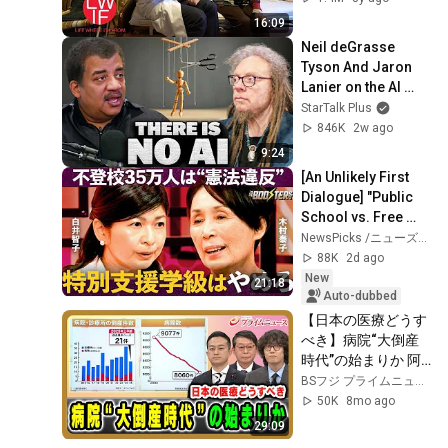
16:09
Neil deGrasse 
Tyson And Jaron 
Lanier on the AI 
Illusion
StarTalk Plus
846K
2w ago
9:24
[An Unlikely First 
Dialogue] "Public 
School vs. Free 
School": Opposing 
NewsPicks /ニューズピックス
Reformers Clash / 
88K
2d ago
Strategi...
New
21:18
Auto-dubbed
【日本の医療どうす
べき】病院“大倒産
時代”の始まりか 阿
部圭史×熊谷賴佳×斎
BSフジ プライムニュース
藤幸平  2025/11/19
50K
8mo ago
放送＜前編＞【BSフ
29:09
ジ プライムニュー