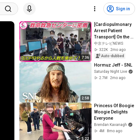
Sign in
[Cardiopulmonary 
Arrest Patient 
Transport] On the 
Front Lines of 
中京テレビNEWS
Saving Lives: Inside 
322K
2mo ago
a Critical ...
Auto-dubbed
7:36
Hormuz Jeff - SNL
Saturday Night Live
2.7M
2mo ago
2:58
Princess Of Boogie 
Woogie Delights 
Everyone
Brendan Kavanagh
4M
8mo ago
5:22