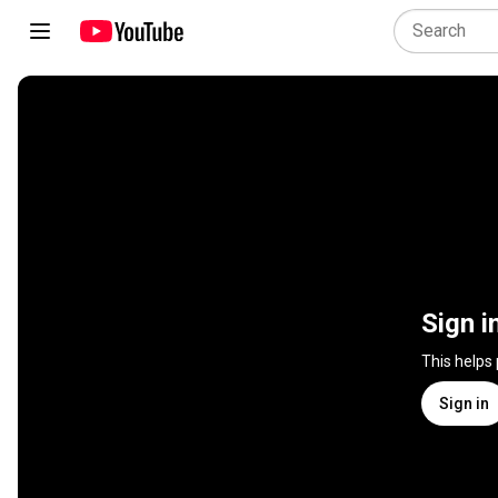
Sign i
This helps
Sign in