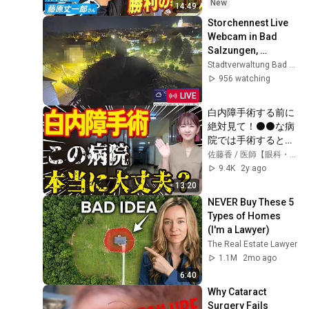
New
14:49
Storchennest Live 
Webcam in Bad 
Salzungen, 
Thüringen
Stadtverwaltung Bad Salzungen
956 watching
LIVE
白内障手術する前に
絶対見て！⚫⚫な病
院では手術すると失
明のリスク高まりま
佐藤香 / 医師【眼科・サージャン】
す
9.4K
2y ago
13:20
NEVER Buy These 5 
Types of Homes 
(I'm a Lawyer)
The Real Estate Lawyer
1.1M
2mo ago
6:40
Why Cataract 
Surgery Fails