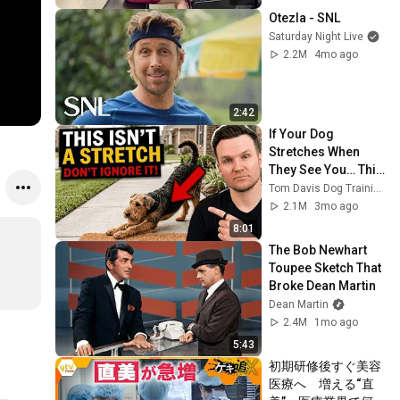
Otezla - SNL
Saturday Night Live
2.2M
4mo ago
2:42
If Your Dog 
Stretches When 
They See You… This 
Is What It Really 
Tom Davis Dog Training
Means
2.1M
3mo ago
8:01
The Bob Newhart 
Toupee Sketch That 
Broke Dean Martin
Dean Martin
2.4M
1mo ago
5:43
初期研修後すぐ美容
医療へ　増える“直