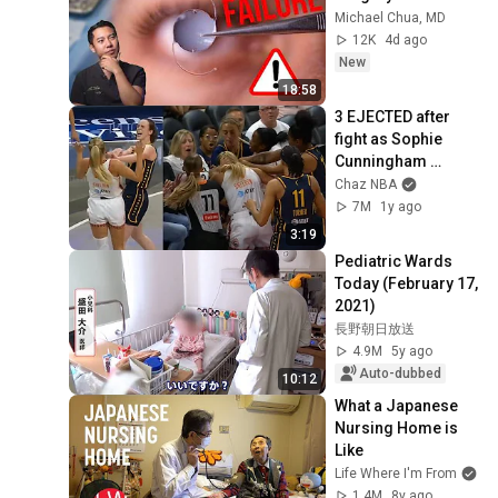
Michael Chua, MD
12K
4d ago
New
18:58
3 EJECTED after 
fight as Sophie 
Cunningham 
stands up for 
Chaz NBA
Caitlin Clark
7M
1y ago
3:19
Pediatric Wards 
Today (February 17, 
2021)
長野朝日放送
4.9M
5y ago
Auto-dubbed
10:12
What a Japanese 
Nursing Home is 
Like
Life Where I'm From
1.4M
8y ago