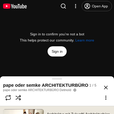
Open App
Sign in to confirm you’re not a bot
This helps protect our community.
Learn more
Sign in
Architektur mit Zukunft! Architekturbüro Pape od
pape oder semke ARCHITEKTURBÜRO
1 / 5
@
PapeodersemkeDetmold
5 likes
1.3K views
9 years ago
more
pape oder semke ARCHITEKTURBÜRO Detmold
Subscribe
Comments