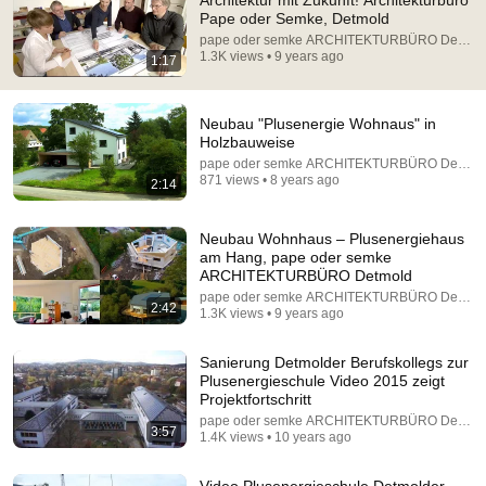
Architektur mit Zukunft! Architekturbüro
Pape oder Semke, Detmold
Comment...
pape oder semke ARCHITEKTURBÜRO Detmol
1.3K views • 9 years ago
1:17
Neubau "Plusenergie Wohnaus" in
Holzbauweise
pape oder semke ARCHITEKTURBÜRO Detmol
871 views • 8 years ago
2:14
Neubau Wohnhaus – Plusenergiehaus
am Hang, pape oder semke
ARCHITEKTURBÜRO Detmold
pape oder semke ARCHITEKTURBÜRO Detmol
2:42
1.3K views • 9 years ago
21:12
Sanierung Detmolder Berufskollegs zur
LAWYER: If Cops Say "Where Are You Coming
Plusenergieschule Video 2015 zeigt
From?" — Say THIS (One Sentence)
Projektfortschritt
WALTER | KNOW YOUR RIGHTS
•
336K views
pape oder semke ARCHITEKTURBÜRO Detmol
3:57
1.4K views • 10 years ago
Video Plusenergieschule Detmolder