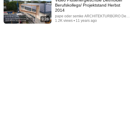
Berufskollegs/ Projektstand Herbst
2014
pape oder semke ARCHITEKTURBÜRO Detmol
9:26
1.2K views • 11 years ago
53:57
JUST IN: John Kennedy Vs Ilhan Omar: The
Financial Evidence Nobody Saw Coming
The Capitol Vault
New
626K views