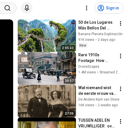
Sign in
50 de Los Lugares 
Más Bellos Del 
Planeta Que 
Banana Planeta Exploración
Sorprendieron al 
91K views
•
2 days ago
Mundo | 
New
2:05:43
Documental 4K
Rare 1910s 
Footage: How 
Everyday 
DroneScapes
Americans Lived 
1.4M views
•
Streamed 2 months ago
and Worked | 
39:57
Restored Archival 
Wat niemand wist: 
Film
de eerste vrouw van 
Koning Gorilla 
De Andere Kant van Glorie
begroef zichzelf in 
16K views
•
2 weeks ago
haar TROUWJURK
27:06
TUSSEN ADEL EN 
VRIJWILLIGER   over 