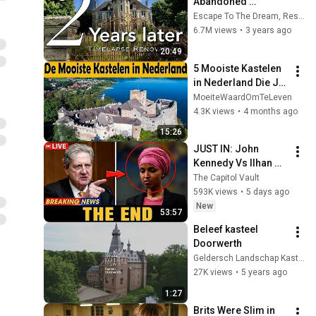
Abandoned 
Chateau, THEN & 
Escape To The Dream, Restoring The Château.
NOW, 2 YEAR 
6.7M views
•
3 years ago
Renovation (in 20 
20:49
minutes) Timelapse.
5 Mooiste Kastelen 
in Nederland Die Je 
Moet Zien!
MoeiteWaardOmTeLeven
4.3K views
•
4 months ago
15:26
JUST IN: John 
Kennedy Vs Ilhan 
Omar: The Financial 
The Capitol Vault
Evidence Nobody 
593K views
•
5 days ago
Saw Coming
New
53:57
Beleef kasteel 
Doorwerth
Geldersch Landschap Kasteelen
27K views
•
5 years ago
1:27
Brits Were Slim in 