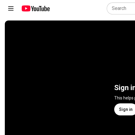
Sign i
This helps
Sign in