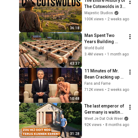
The Entire History of 
The Cotswolds in 36 
Minutes
Majestic Studios
100K views
•
2 weeks ago
36:18
Man Spent Two 
Years Building 
HUGE Wooden 
World Build
House for his 
3.4M views
•
1 month ago
Family | Start to 
43:37
Finish by 
11 Minutes of Mr. 
@bjornbrenton
Bean Cracking up 
Celebrities
Fans and Fame
712K views
•
2 weeks ago
10:48
The last emperor of 
Germany is waiting 
at Huis Doorn
Weet Je Dat Ook Weer
92K views
•
8 months ago
31:28