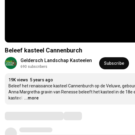
Beleef kasteel Cannenburch
Geldersch Landschap Kasteelen
Subscribe
690 subscribers
19K views
5 years ago
Beleef het renaissance kasteel Cannenburch op de Veluwe, gebo
Anna Margretha gravin van Renesse beleeft het kasteel in de 18e ee
kasteel.
…
...more
Comments