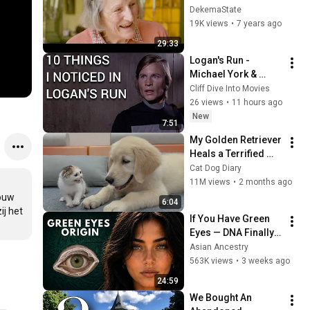
wonen en werken op 
DekemaState
een Friese 
19K views
•
7 years ago
buitenplaats
29:33
Logan's Run - 
Michael York & 
Jenny Agutter - 10 
Cliff Dive Into Movies
Things I Noticed
26 views
•
11 hours ago
New
7:51
My Golden Retriever 
Heals a Terrified 
Rescue Kitten in 
Cat Dog Diary
Just 3 Meetings!
11M views
•
2 months ago
ouw 
6:04
j het 
If You Have Green 
Eyes — DNA Finally 
Revealed Where 
Asian Ancestry
They Really Come 
563K views
•
3 weeks ago
From
24:59
We Bought An 