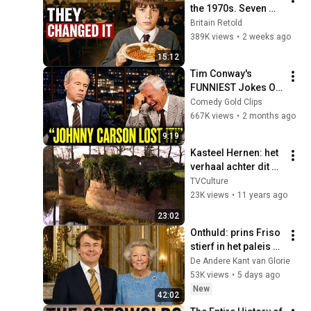
the 1970s. Seven 
Things Changed 
Britain Retold
That
389K views
•
2 weeks ago
15:12
Tim Conway's 
FUNNIEST Jokes On 
The Tonight Show
Comedy Gold Clips
667K views
•
2 months ago
9:19
Kasteel Hernen: het 
verhaal achter dit 
prachtige, 
TVCulture
compacte kasteel 
23K views
•
11 years ago
(documentaire)
23:02
Onthuld: prins Friso 
stierf in het paleis 
dat koningin Beatrix 
De Andere Kant van Glorie
net had opgegeven
53K views
•
5 days ago
New
42:02