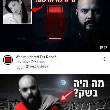
25:47
Who murdered Tair Rada?
בלאקבירד
•
74K views
Auto-dubbed
New