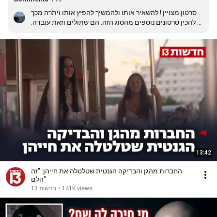
סרטון מצויין ! להשאיר אותו ולהמשיך להפיץ אותו ויתרה מכך 
להכין סרטונים נוספים מהסוג הזה. הם שתולים וזאת עובדה. 
מי שקורא לי טרוריסט ומי שמאשים אותי בבחירה בדרך הטרור 
וברציחתם של רבין, משפחת דאוובשה ועוד האשמות איומות, 
שהן לא רק הסתה אלא ממש קריאה לפגוע בי ובכל אזרחי 
ישראל אישית. מי שקורא לי, לבנים שלים, לחברים שלי ולחברים 
שלהם, לוחמים ביחידות הכי מובחרות שניתן להעלות על הדעת 
של צה"ל, רוצחי ילדים ופושעי מלחמה אז הסרטון הזה הוא 
ממש פרווה לעומת ההסתה של השמאל הקיצוני הנתמך ע"י 
השונאים הגדולים ביותר מדינת ישראל.
13:42
החברות מהגן והבדיקה הגנטית שטלטלה את חייהן: "זה
הלם"
חדשות 13
•
141K views