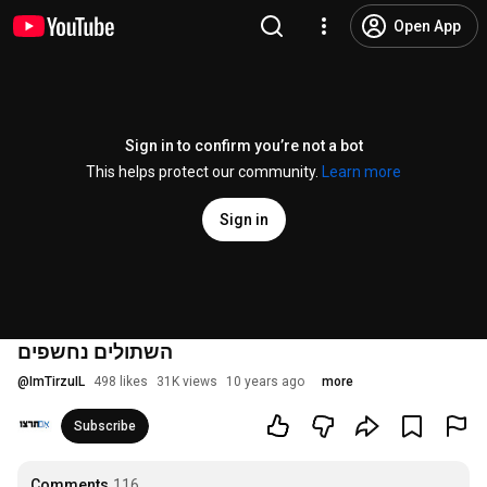
Open App
Sign in to confirm you’re not a bot
This helps protect our community.
Learn more
Sign in
השתולים נחשפים
@
ImTirzuIL
498 likes
31K views
10 years ago
more
Subscribe
Comments
116