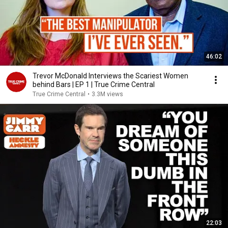
46:02
Trevor McDonald Interviews the Scariest Women
behind Bars | EP 1 | True Crime Central
True Crime Central
•
3.3M views
22:03