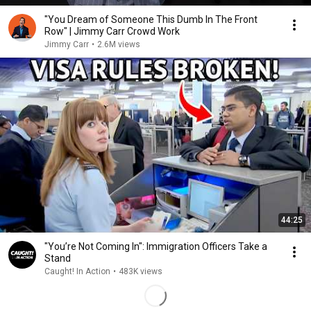
"You Dream of Someone This Dumb In The Front
Row" | Jimmy Carr Crowd Work
Jimmy Carr
•
2.6M views
44:25
"You’re Not Coming In": Immigration Officers Take a
Stand
Caught! In Action
•
483K views