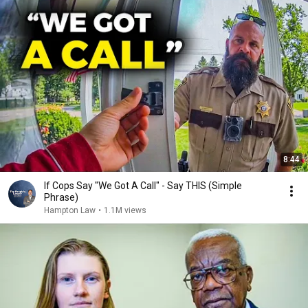
8:44
If Cops Say "We Got A Call" - Say THIS (Simple
Phrase)
Hampton Law
•
1.1M views