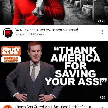
26:21
הפשע הכי מצמרר שאי פעם התרחש בישראל!
בלאקבירד
•
78K views
9:20
Jimmy Carr Crowd Work: American Heckler Gets a