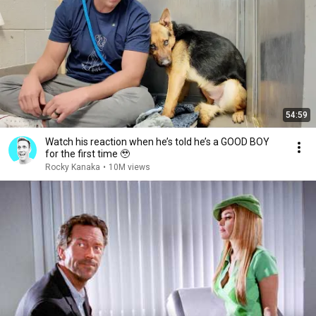
54:59
Watch his reaction when he’s told he’s a GOOD BOY
for the first time 🥹
Rocky Kanaka
•
10M views