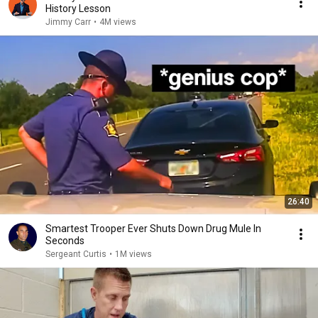
History Lesson
Jimmy Carr
•
4M views
26:40
Smartest Trooper Ever Shuts Down Drug Mule In
Seconds
Sergeant Curtis
•
1M views