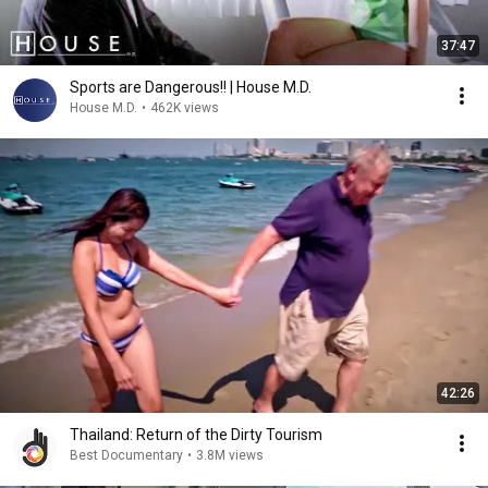
37:47
Sports are Dangerous!! | House M.D.
House M.D.
•
462K views
42:26
Thailand: Return of the Dirty Tourism
Best Documentary
•
3.8M views