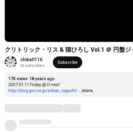
クリトリック・リス & 猫ひろし Vol.1 ＠ 円
shika0116
Subscribe
60 subscribers
17K views
18 years ago
http://blog.goo.ne.jp/enban_taguchi/
...more
Comments