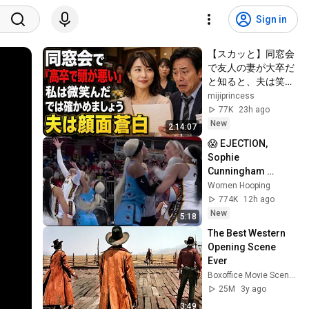
Sign in
【スカッと】同窓会
で友人の妻が大卒だ
と知ると、夫は笑っ
た。「うちの妻は高
mijiprincess
卒で、本当に頭が悪
77K
23h ago
い」私は微笑んだ。
New
2:14:07
「では、どちらが愚
😱 EJECTION, 
かか確かめましょ
Sophie 
う」――数分後、夫
Cunningham 
は顔面蒼白になっ
CLOBBERED in 
Women Hooping
た……。
HEAD by DiJonai 
774K
12h ago
Carrington! Indiana 
New
5:18
Fever WNBA 
The Best Western 
basketball
Opening Scene 
Ever
Boxoffice Movie Scenes
25M
3y ago
3:49