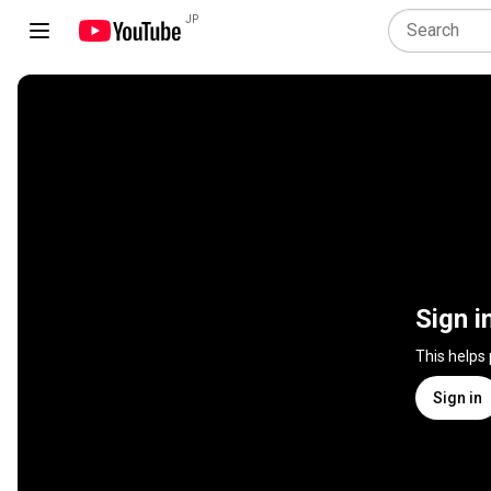
JP
Sign i
This helps
Sign in