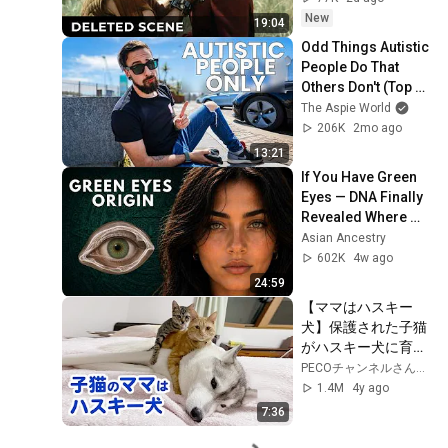
New
19:04
Odd Things Autistic 
People Do That 
Others Don't (Top 
10)
The Aspie World
206K
2mo ago
13:21
If You Have Green 
Eyes — DNA Finally 
Revealed Where 
They Really Come 
Asian Ancestry
From
602K
4w ago
24:59
【ママはハスキー
犬】保護された子猫
がハスキー犬に育て
られました♡
PECOチャンネルさん【癒やしのペット動画】
1.4M
4y ago
7:36