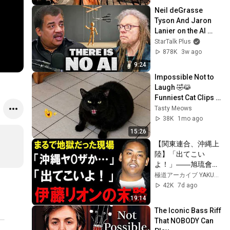
Neil deGrasse 
Tyson And Jaron 
Lanier on the AI 
Illusion
StarTalk Plus
878K
3w ago
9:24
Impossible Not to 
Laugh 🤣😹 
Funniest Cat Clips 
2026
Tasty Meows
38K
1mo ago
15:26
【関東連合、沖縄上
陸】「出てこい
よ！」――旭琉會に
喧嘩を売った伊藤リ
極道アーカイブ YAKUZA ARCHIVES
オン、その壮絶な末
42K
7d ago
路
19:14
The Iconic Bass Riff 
That NOBODY Can 