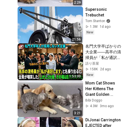
2:29
Supersonic 
Trebuchet
Tom Stanton
1.3M
1d ago
New
21:56
名門大学卒ばかりの
大企業――高卒の清
掃員が「私が通訳い
たします」と財閥会
語り茶屋
長に告げた瞬間、全
158K
2d ago
員が嘲笑した。しか
New
1:53:00
し5分後、その場は
Mom Cat Shows 
静まり返った。#動
Her Kittens The 
エピソード#老後の
Giant Golden 
物語 #家族の物語
Retriever Is Safe
Bibi Doggo
4.3M
3mo ago
3:21
DiJonai Carrington 
EJECTED after 