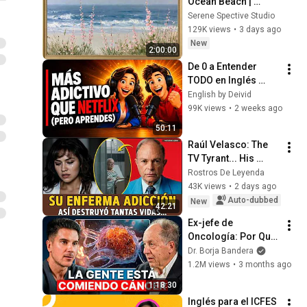
Ocean Beach | 
Vintage Coastal 
Serene Spective Studio
Seascape Oil 
129K views
•
3 days ago
Painting | 4K 
New
2:00:00
Ambient TV 
De 0 a Entender 
Screensaver
TODO en Inglés 
(Solo Escuchando) 
English by Deivid
👉 SIN Memorizar 
99K views
•
2 weeks ago
✅ [EPISODIO 3]
50:11
Raúl Velasco: The 
TV Tyrant... His 
DISGUSTING 
Rostros De Leyenda
Addiction to Public 
43K views
•
2 days ago
Humiliation
Auto-dubbed
New
42:21
Ex-jefe de 
Oncología: Por Qué 
España Tiene Tantos 
Dr. Borja Bandera
Casos de Cáncer (la 
1.2M views
•
3 months ago
respuesta, en tu 
1:18:30
plato)
Inglés para el ICFES 