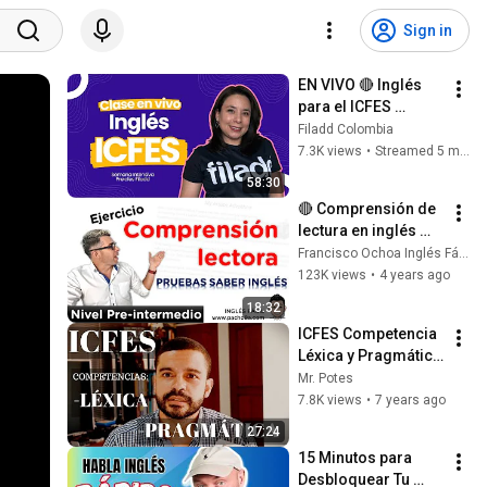
Sign in
EN VIVO 🔴 Inglés 
para el ICFES 
(Prueba Saber 11°) 
Filadd Colombia
#SemanaFiladd
7.3K views
•
Streamed 5 months ago
58:30
🔴 Comprensión de 
lectura en inglés 
para pruebas tipo 
Francisco Ochoa Inglés Fácil
ICFES | Nivel Pre-
123K views
•
4 years ago
intermedio
18:32
ICFES Competencia 
Léxica y Pragmática 
- Inglés
Mr. Potes
7.8K views
•
7 years ago
27:24
15 Minutos para 
Desbloquear Tu 