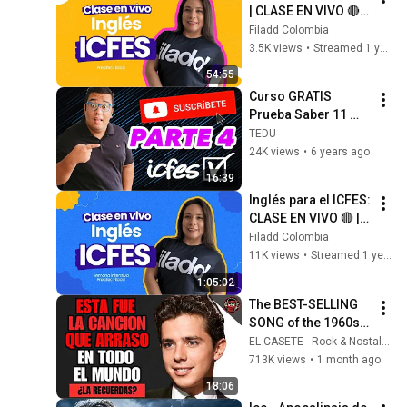
| CLASE EN VIVO 🔴 
(Prueba Saber 11°)
Filadd Colombia
3.5K views
•
Streamed 1 year ago
54:55
Curso GRATIS 
Prueba Saber 11 
ICFES - INGLÉS 😎🧠 
TEDU
Parte 4
24K views
•
6 years ago
16:39
Inglés para el ICFES: 
CLASE EN VIVO 🔴 | 
Prueba Saber 11° 
Filadd Colombia
#SemanaFiladd
11K views
•
Streamed 1 year ago
1:05:02
The BEST-SELLING 
SONG of the 1960s | 
SPANISH CLASSICS
EL CASETE - Rock & Nostalgia
713K views
•
1 month ago
18:06