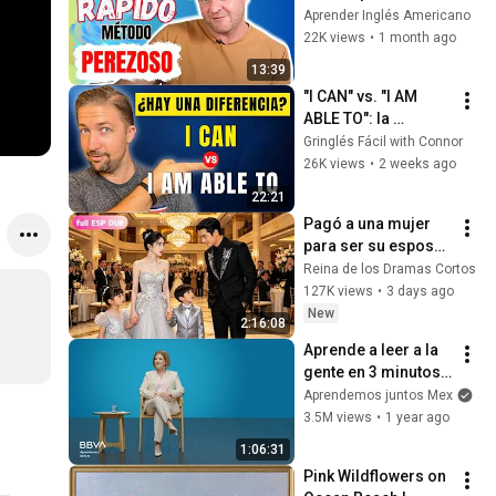
Inglés: El Método 
Aprender Inglés Americano
PEREZOSO para 
22K views
•
1 month ago
Hablar Fluido 
13:39
Rápido
"I CAN" vs. "I AM 
ABLE TO": la 
diferencia que casi 
Gringlés Fácil with Connor
nadie te explica
26K views
•
2 weeks ago
22:21
Pagó a una mujer 
para ser su esposa 
falsa... ¡Pero sus 
Reina de los Dramas Cortos
dos hijos eran 
127K views
•
3 days ago
idénticos a 
New
2:16:08
él!#drama #flim
Aprende a leer a la 
gente en 3 minutos | 
Bárbara Tijerina, 
Aprendemos juntos Mex
experta en 
3.5M views
•
1 year ago
comunicación no 
1:06:31
verbal
Pink Wildflowers on 