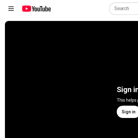
Sign i
This helps
Sign in