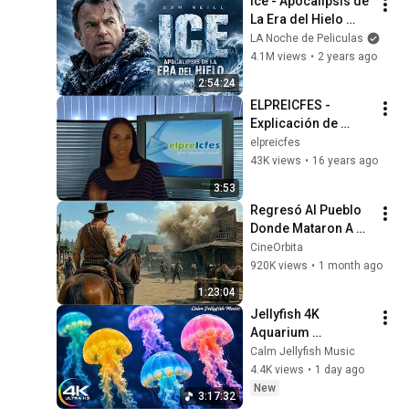
Ice - Apocalipsis de 
La Era del Hielo 
PELÍCULA 
LA Noche de Peliculas
COMPLETA | 
4.1M views
•
2 years ago
Películas de 
2:54:24
Desastres | Sam 
ELPREICFES - 
Neill
Explicación de 
Inglés ICFES 
elpreicfes
Primera Parte.wmv
43K views
•
16 years ago
3:53
Regresó Al Pueblo 
Donde Mataron A Su 
Familia… Nadie 
CineOrbita
Escapará De Su 
920K views
•
1 month ago
Venganza! | 
1:23:04
WESTERN EN 
Jellyfish 4K 
ESPAÑOL 4K
Aquarium 
Screensaver 🪼 
Calm Jellyfish Music
Calming Music, 
4.4K views
•
1 day ago
Ocean Ambience 
New
3:17:32
and Stress Relief