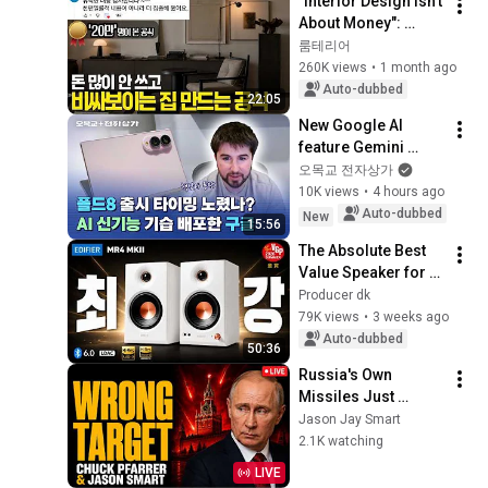
"Interior Design Isn't 
About Money": 
Home Styling 
룸테리어
Formulas to Make 
260K views
•
1 month ago
Your Home Look 
Auto-dubbed
22:05
Expensive on a ...
New Google AI 
feature Gemini 
Spark works on 
오목교 전자상가
Galaxy Fold 6 and 
10K views
•
4 hours ago
iPhone; OMG / 
Auto-dubbed
New
15:56
Omokgyo 
The Absolute Best 
Electronics S...
Value Speaker for 
Its Size | Edifier MR4 
Producer dk
MKII (Comparison 
79K views
•
3 weeks ago
Test)
Auto-dubbed
50:36
Russia's Own 
Missiles Just 
Turned on Moscow | 
Jason Jay Smart
Pfarrer & Smart
2.1K watching
LIVE