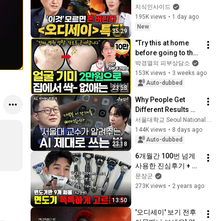
람 전 필수 세계관 총
지식인사이드
정리ㅣ지식인 클래스 
195K views
•
1 day ago
EP.13 (김헌 교수)
New
35:29
"Try this at home 
before going to the 
clinic": A 15-year 
박경열의 피부상담소
dermatologist 
153K views
•
3 weeks ago
shares how to treat 
Auto-dubbed
23:58
melasm...
Why People Get 
Different Results 
Using the Same AI | 
서울대학교 Seoul National University
Prof. Park Hyun-
144K views
•
8 days ago
woo | SNU Catch 
Auto-dubbed
23:18
Season 2 (ENG)
6개월간 100번 넘게 
사용한 진심후기 + 면
도기 선택 가이드 공
문장군
개
273K views
•
2 years ago
13:50
'오디세이' 보기 전후 