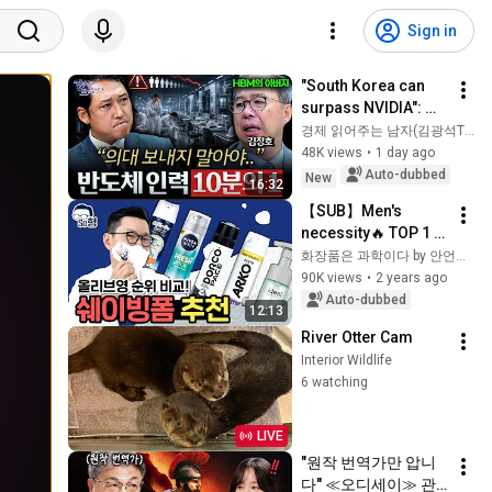
Sign in
"South Korea can 
surpass NVIDIA": 
The 10-Year AI & 
경제 읽어주는 남자(김광석TV)
Semiconductor 
48K views
•
1 day ago
Showdown | Let's 
Auto-dubbed
New
16:32
Debate with Gye...
【SUB】Men's 
necessity🔥 TOP 1 
Shaving foam 
화장품은 과학이다 by 안언니 Ahnunnie
without shaving 
90K views
•
2 years ago
acne at OliveYoung
Auto-dubbed
12:13
River Otter Cam
Interior Wildlife
6 watching
LIVE
"원작 번역가만 압니
다" ≪오디세이≫ 관