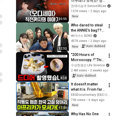
아무때나 보세요! 영
화의 프리퀄이라 할 
천재이승국 GeniusSKLee
수 있는 일리아스 이
137K views
•
2 days ago
야기 간단 정리!
New
33:55
Who dared to steal 
the ANNIE's bag??? 
(ALLDAY PROJECT)
빠더너스 BDNS
457K views
•
2 days ago
Auto-dubbed
New
12:53
"200 Hours of 
Microscopy..!" This 
Is Where Fruit Flies 
수상한생선 Life Science
Come From
2.4M views
•
2 weeks ago
Auto-dubbed
6:56
It doesn't matter 
what it is. From farm 
equipment 
EBSDocumentary (EBS 다큐)
discarded by Korea 
73K views
•
6 days ago
to tractors, 
New
17:00
everything is t...
Why Has No One 