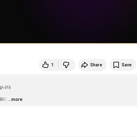
1
Share
Save
니다.

900
…
...more