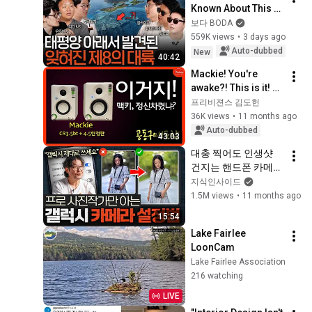
Known About This 
Massive Continent 
보다 BODA
Until Now? | Seeing 
559K views
•
3 days ago
Science EP.209
Auto-dubbed
New
40:42
Mackie! You're 
awake?! This is it! 
CR3.5BT, 4.5 Limited 
프리비젼스 김도헌
Edition [Group Buy 
36K views
•
11 months ago
Ended]
Auto-dubbed
43:03
대충 찍어도 인생샷 
건지는 핸드폰 카메라 
설정 (이강신 사진작
지식인사이드
가 2부)
1.5M views
•
11 months ago
15:54
Lake Fairlee 
LoonCam
Lake Fairlee Association
216 watching
LIVE