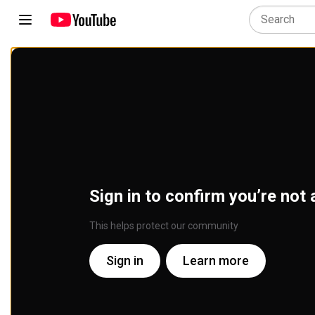
Sign in to confirm you’re not 
This helps protect our community
Sign in
Learn more