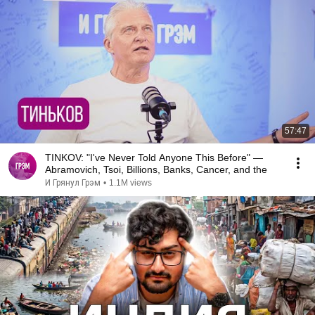
57:47
TINKOV: "I've Never Told Anyone This Before" —
Abramovich, Tsoi, Billions, Banks, Cancer, and the
И Грянул Грэм
•
1.1M views