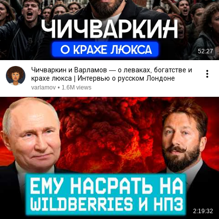
52:27
Чичваркин и Варламов — о леваках, богатстве и
крахе люкса | Интервью о русском Лондоне
varlamov
•
1.6M views
2:19:32