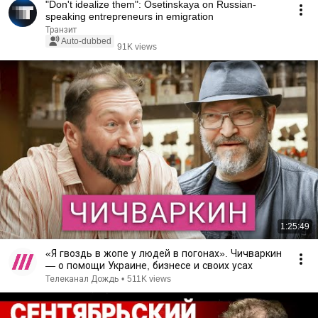
"Don't idealize them": Osetinskaya on Russian-
speaking entrepreneurs in emigration
Транзит
Auto-dubbed
91K views
1:25:49
«Я гвоздь в жопе у людей в погонах». Чичваркин
— о помощи Украине, бизнесе и своих усах
Телеканал Дождь
•
511K views