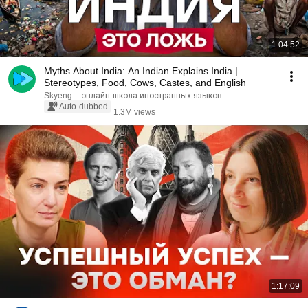
1:04:52
Myths About India: An Indian Explains India |
Stereotypes, Food, Cows, Castes, and English
Skyeng – онлайн-школа иностранных языков
Auto-dubbed
1.3M views
1:17:09