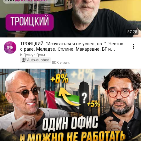
57:28
ТРОИЦКИЙ: "Испугаться я не успел, но..". Честно
о раке, Меладзе, Cплине, Макаревие, БГ и
Комбинации
И Грянул Грэм
Auto-dubbed
80K views