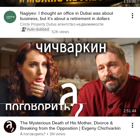
1:16:00
Nagiyev: I thought an office in Dubai was about
business, but it's about a retirement in dollars
Circle Property Dubai агентство недвижимости
Auto-dubbed
52K views
2:51:44
The Mysterious Death of His Mother, Divorce &
Breaking from the Opposition | Evgeny Chichvarkin
А поговорить?
•
3M views