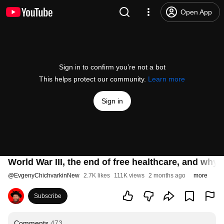
Open App
Sign in to confirm you’re not a bot
This helps protect our community.
Learn more
Sign in
World War III, the end of free healthcare, and why 
@
EvgenyChichvarkinNew
2.7K likes
111K views
2 months ago
more
Subscribe
Comments
473