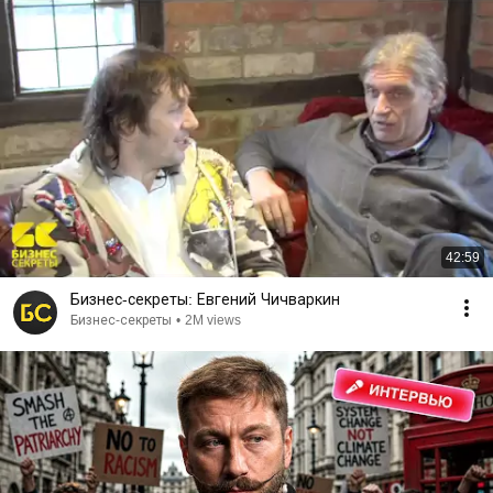
42:59
Бизнес-секреты: Евгений Чичваркин
Бизнес-секреты
•
2M views