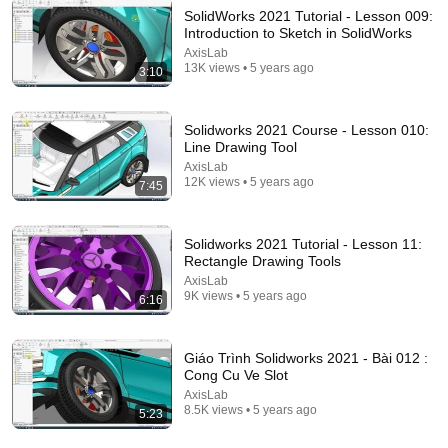
SolidWorks 2021 Tutorial - Lesson 009:
Introduction to Sketch in SolidWorks
AxisLab
30:58
13K views • 5 years ago
3:10
SOLIDWORK 3D - SOLIDWORK 3D MECHANICAL
DRAWING TUTORIAL - LESSON 1
Solidworks 2021 Course - Lesson 010:
NGUYỄN PHÚ QUỐC TN
•
169K views
Line Drawing Tool
AxisLab
12K views • 5 years ago
7:45
Solidworks 2021 Tutorial - Lesson 11:
Rectangle Drawing Tools
AxisLab
9K views • 5 years ago
6:16
Giáo Trình Solidworks 2021 - Bài 012 :
Cong Cu Ve Slot
12:16
AxisLab
8.5K views • 5 years ago
5:23
Giáo Trình Solidworks 2021 - Bài 003 : Nhap Xuat
Du Lieu Voi Solidworks