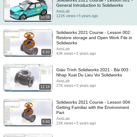
Solidworks 2021 Course - Lesson 001 -
General Introduction to Solidworks
Comment...
AxisLab
122K views • 5 years ago
10:58
Solidworks 2021 Course - Lesson 002:
Restore storage and Open Work File in
Solidworks
AxisLab
6:42
43K views • 5 years ago
Giáo Trình Solidworks 2021 - Bài 003 :
Nhap Xuat Du Lieu Voi Solidworks
AxisLab
27K views • 5 years ago
12:16
6:42
Solidworks 2021 Course - Lesson 004:
Solidworks 2021 Course - Lesson 002: Restore
Getting Familiar with the Environment
storage and Open Work File in Solidworks
Part
AxisLab
•
43K views
AxisLab
6:40
23K views • 5 years ago