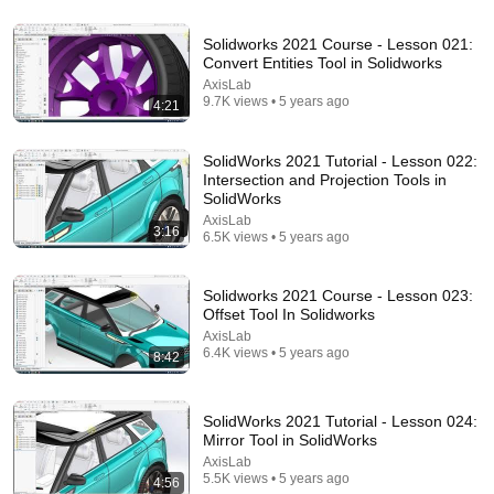
Solidworks 2021 Course - Lesson 021:
14:22
Convert Entities Tool in Solidworks
AxisLab
🚨 If Cops Say "I Smell Alcohol" — Say THIS
9.7K views • 5 years ago
Immediately (It's a Trap)
4:21
James Whitmore
New
789K views
SolidWorks 2021 Tutorial - Lesson 022:
Intersection and Projection Tools in
SolidWorks
AxisLab
3:16
6.5K views • 5 years ago
Solidworks 2021 Course - Lesson 023:
Offset Tool In Solidworks
AxisLab
6.4K views • 5 years ago
8:42
SolidWorks 2021 Tutorial - Lesson 024:
2:23:22
Mirror Tool in SolidWorks
AxisLab
Chàng trai xuyên không vào tú tài nghèo, anh sở
5.5K views • 5 years ago
4:56
hữu hệ thống hảo cảm cưới cùng lúc 3 cô vợ xinh