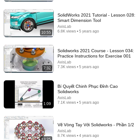
đẹp
Mọt Phim Cổ Trang
New
71K views
SolidWorks 2021 Tutorial - Lesson 028:
Smart Dimension Tool
AxisLab
6.8K views • 5 years ago
10:55
Solidworks 2021 Course - Lesson 034:
Practice Instructions for Exercise 001
AxisLab
7.3K views • 5 years ago
7:32
Bí Quyết Chinh Phục Đỉnh Cao
21:25
Solidworks
AxisLab
Vụ Nữ Luật Sư Gốc Việt Làm 500 Bộ Hồ Sơ Kết Hôn
7.1K views • 5 years ago
1:09
Giả Chấn Động Texas
Kỳ Án Người Việt
•
74K views
Vẽ Vòng Tay Với Solidworks - Phần 1/2
AxisLab
8.7K views • 4 years ago
13:25