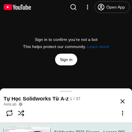
Open App
Sign in to confirm you’re not a bot
This helps protect our community.
Learn more
Sign in
Solidworks 2021 Course - Lesson 001 - General In
Tự Học Solidworks Từ A-z
1 / 37
@
FuturisticCNCLab
1.5K likes
122K views
5 years ago
more
AxisLab
Subscribe
Comments
81