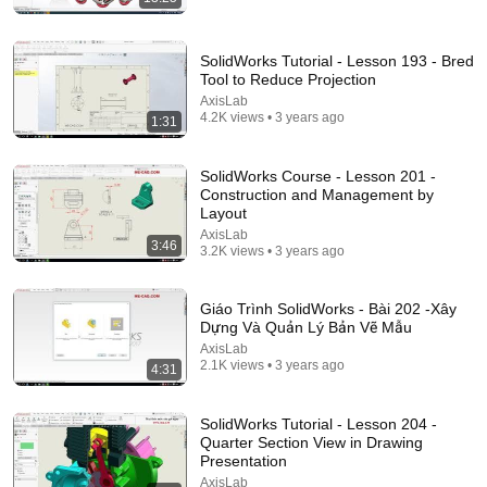
SolidWorks Tutorial - Lesson 193 - Bred
Tool to Reduce Projection
AxisLab
4.2K views • 3 years ago
1:31
SolidWorks Course - Lesson 201 -
13:10
Construction and Management by
Layout
CAD Speedmodeling Tournament! - FINALS Battle 1
AxisLab
- SOLIDWORKS vs SOLIDWORKS
3:46
3.2K views • 3 years ago
Too Tall Toby
•
706K views
Giáo Trình SolidWorks - Bài 202 -Xây
Dựng Và Quản Lý Bản Vẽ Mẫu
AxisLab
2.1K views • 3 years ago
4:31
SolidWorks Tutorial - Lesson 204 -
Quarter Section View in Drawing
Presentation
AxisLab