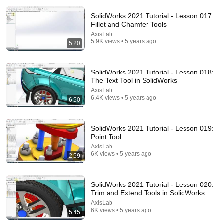
SolidWorks 2021 Tutorial - Lesson 017:
Fillet and Chamfer Tools
AxisLab
5.9K views • 5 years ago
5:20
2:41:00
SolidWorks 2021 Tutorial - Lesson 018:
The Text Tool in SolidWorks
Tỷ phú giả vờ bị phá sản để thử lòng vợ tương lai,
AxisLab
nào ngờ cô không chê bai còn dọn về sống chung
6.4K views • 5 years ago
6:50
Nghiện Hoa Ngữ
New
223K views
SolidWorks 2021 Tutorial - Lesson 019:
Point Tool
AxisLab
6K views • 5 years ago
2:59
SolidWorks 2021 Tutorial - Lesson 020:
Trim and Extend Tools in SolidWorks
AxisLab
6K views • 5 years ago
5:45