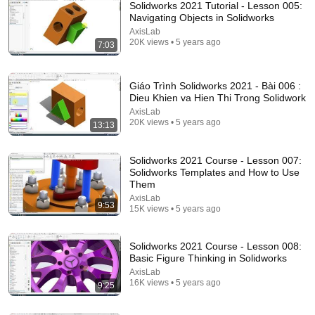
Solidworks 2021 Tutorial - Lesson 005:
Navigating Objects in Solidworks
AxisLab
20K views • 5 years ago
7:03
Giáo Trình Solidworks 2021 - Bài 006 :
Dieu Khien va Hien Thi Trong Solidwork
AxisLab
20K views • 5 years ago
13:13
42:08
SOLIDWORKS Tutorial For Beginners |
Solidworks 2021 Course - Lesson 007:
SOLIDWORKS 2024
Solidworks Templates and How to Use
CAD & Sorcery
•
47K views
Them
AxisLab
9:53
15K views • 5 years ago
Solidworks 2021 Course - Lesson 008:
Basic Figure Thinking in Solidworks
AxisLab
16K views • 5 years ago
9:25