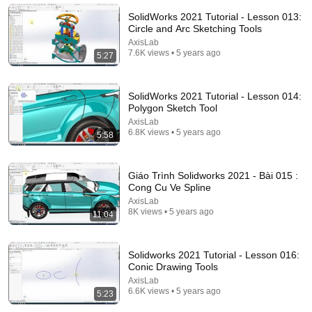
AxisLab
•
27K views
SolidWorks 2021 Tutorial - Lesson 013:
Circle and Arc Sketching Tools
AxisLab
7.6K views • 5 years ago
5:27
SolidWorks 2021 Tutorial - Lesson 014:
Polygon Sketch Tool
AxisLab
6.8K views • 5 years ago
5:58
Giáo Trình Solidworks 2021 - Bài 015 :
1:01:04
Cong Cu Ve Spline
AxisLab
Bài 1: Khóa học AutoCAD 2D cơ bản đến nâng cao |
8K views • 5 years ago
11:04
Giáo trình AutoCAD 2022
VADUNI
•
753K views
Solidworks 2021 Tutorial - Lesson 016:
Conic Drawing Tools
AxisLab
6.6K views • 5 years ago
5:23