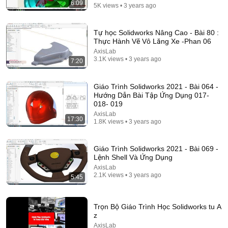
6:09
5K views • 3 years ago
10:37
Tự học Solidworks Nâng Cao - Bài 80 :
Khả năng không chỉ là chuyện Giang hồ thôi đâu.
Thực Hành Vẽ Vô Lăng Xe -Phan 06
Huấn hoa hồng
AxisLab
KIẾN THỨC THÚ VỊ Official
3.1K views • 3 years ago
7:20
New
43K views
Giáo Trình Solidworks 2021 - Bài 064 -
Hướng Dẫn Bài Tập Ứng Dụng 017-
018- 019
AxisLab
17:30
1.8K views • 3 years ago
Giáo Trình Solidworks 2021 - Bài 069 -
Lệnh Shell Và Ứng Dụng
AxisLab
2.1K views • 3 years ago
5:45
41:47
Trọn Bộ Giáo Trình Học Solidworks tu A
z
10 Minutes of Anger on Facebook — Destroying a
Vietnamese Student's 4 Years at Harvard | Quyen
AxisLab