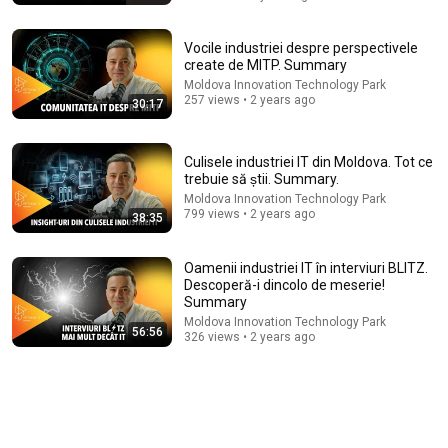
Andreea Giurgilă
•
71K views
Vocile industriei despre perspectivele
create de MITP. Summary
Moldova Innovation Technology Park
257 views • 2 years ago
30:17
Culisele industriei IT din Moldova. Tot ce
trebuie să știi. Summary.
Moldova Innovation Technology Park
799 views • 2 years ago
38:35
23:13
Oamenii industriei IT în interviuri BLITZ.
Descoperă-i dincolo de meserie!
Doctor Warns These 9 Medications May Cause
Summary
Memory Loss After 60 - Dr. William Li
Moldova Innovation Technology Park
56:56
Health Knowledge Lab
•
340K views
326 views • 2 years ago