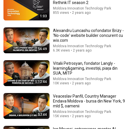
Rethink IT season 2
Moldova Innovation Technology Park
Comment...
855 views • 2 years ago
1:03
Alexandru Luncashu cofondator Brizy -
'No-code' website builder concurent cu
wix.com
Moldova Innovation Technology Park
56:49
6.3K views • 2 years ago
Vitalii Petrosyan, fondator Langly -
learning&gaming, investiții, piața din
SUA, MITP
Moldova Innovation Technology Park
1:12:44
10K views • 2 years ago
12:51
Veaceslav Panfil, Country Manager
The French Do Not Care About Work
Endava Moldova - bursa din New York, 9
Trevor Noah
•
3.2M views
mld $, oamenii
Moldova Innovation Technology Park
57:44
15K views • 2 years ago
Ion Moșnoi, antreprenor, mentor AI