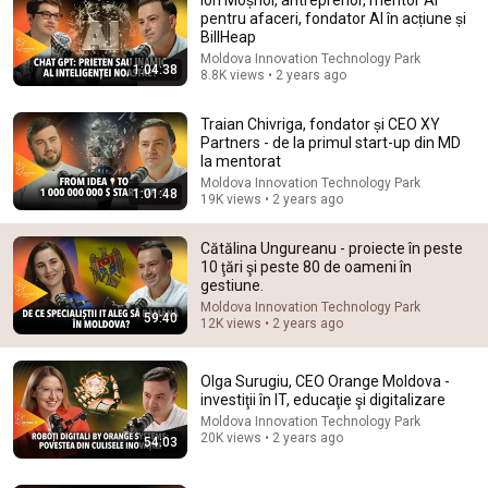
pentru afaceri, fondator AI în acțiune și
BillHeap
Moldova Innovation Technology Park
1:04:38
8.8K views • 2 years ago
Traian Chivriga, fondator și CEO XY
Partners - de la primul start-up din MD
la mentorat
Moldova Innovation Technology Park
1:54:20
1:01:48
19K views • 2 years ago
PALEOLOGU PODCAST FINALE
Cătălina Ungureanu - proiecte în peste
Doctor Mihail
10 ţări şi peste 80 de oameni în
New
25K views
gestiune.
Moldova Innovation Technology Park
59:40
12K views • 2 years ago
Olga Surugiu, CEO Orange Moldova -
investiţii în IT, educaţie şi digitalizare
Moldova Innovation Technology Park
20K views • 2 years ago
54:03