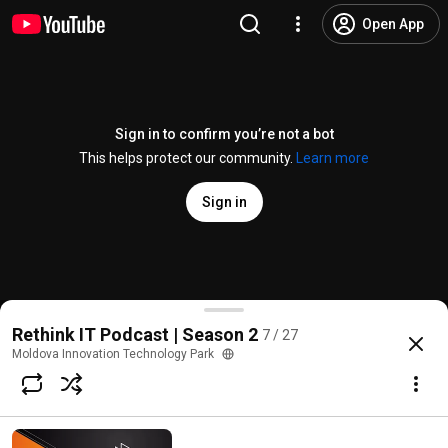
Open App
Sign in to confirm you’re not a bot
This helps protect our community.
Learn more
Sign in
Cătălina Ungureanu - proiecte în peste 10 ţări şi pes
Rethink IT Podcast | Season 2
7 / 27
@
MITPchannel
64 likes
12K views
2 years ago
more
Moldova Innovation Technology Park
Subscribe
Comments
5