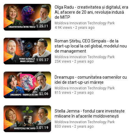
Olga Radu - creativitatea și digitalul, era
AI, afacere de 20 ani, revoluția indusă
de MITP
Moldova Innovation Technology Park
1:25:11
4.9K views • 2 years ago
Roman Știrbu, CEO Simpals - de la
start-up local la cel global, modelul nou
1:30:01
de management
Moldova Innovation Technology Park
Cele Mai Epice Interpretări Din Istoria Muzicii Live! |
1:05:37
25K views • 2 years ago
Hit-uri Virale
Hit-uri Virale
•
20K views
Dreamups - comunitatea oamenilor cu
idei de start-up-uri mărețe
Moldova Innovation Technology Park
815 views • 2 years ago
51:06
Stella Jemna - fondul care investește
milioane în afacerile moldovenești
Moldova Innovation Technology Park
833 views • 2 years ago
1:01:19