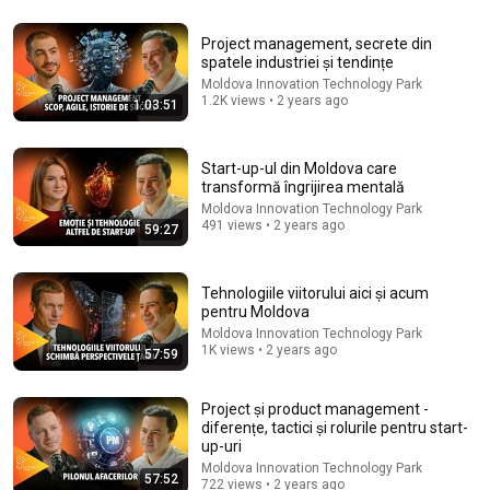
35:09
Project management, secrete din
spatele industriei și tendințe
A lăsat cariera în business pentru haina monahală –
Moldova Innovation Technology Park
povestea Maicii Starețe Ambrozia
1.2K views • 2 years ago
1:03:51
doxologia.ro
New
13K views
Start-up-ul din Moldova care
transformă îngrijirea mentală
Moldova Innovation Technology Park
491 views • 2 years ago
59:27
Tehnologiile viitorului aici și acum
pentru Moldova
Moldova Innovation Technology Park
1K views • 2 years ago
57:59
Project și product management -
54:58
diferențe, tactici și rolurile pentru start-
up-uri
Country Life in the Apuseni Mountains |
Moldova Innovation Technology Park
Permaculture, Medicinal Plants, and Self-Sufficiency
57:52
722 views • 2 years ago