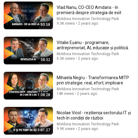
James Whitmore
New
910K views
Vlad Nanu, CO-CEO Amdaris - în
premieră despre strategia de exit
Moldova Innovation Technology Park
9.3K views • 2 years ago
53:58
Vitalie Eșanu - programare,
antreprenoriat, AI, educație și politică.
Moldova Innovation Technology Park
6.3K views • 2 years ago
58:32
Mihaela Negru - Transformarea MITP
prin strategie: real, efort, implicare
30:46
Moldova Innovation Technology Park
14K views • 2 years ago
1:08:28
Povestea Monalisei Klusch - De la abuz la libertate -
Youth For Change
Youthforchange
•
5.7K views
Nicolae Vicol - reziliența sectorului IT și
tech în condiții de război
Moldova Innovation Technology Park
9.9K views • 2 years ago
1:01:27