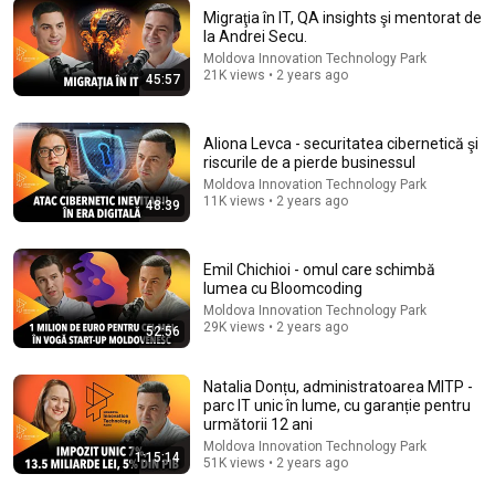
Migraţia în IT, QA insights şi mentorat de
la Andrei Secu.
33:41
Moldova Innovation Technology Park
21K views • 2 years ago
45:57
Vlog cu IHATEPINK Grecia 2026 ca in 2016!
IHATEPINK
New
90K views
Aliona Levca - securitatea cibernetică şi
riscurile de a pierde businessul
Moldova Innovation Technology Park
11K views • 2 years ago
48:39
Emil Chichioi - omul care schimbă
lumea cu Bloomcoding
Moldova Innovation Technology Park
29K views • 2 years ago
52:56
Natalia Donțu, administratoarea MITP -
parc IT unic în lume, cu garanție pentru
14:22
următorii 12 ani
Moldova Innovation Technology Park
1:15:14
🚨 If Cops Say "I Smell Alcohol" — Say THIS
51K views • 2 years ago
Immediately (It's a Trap)