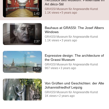
Herzstück des Museum: Pfeilerhalle im
Art déco-Stil
Comment...
GRASSI Museum für Angewandte Kunst
1.1K views • 5 years ago
1:42
Bauhaus at GRASSI: The Josef Albers
Windows
GRASSI Museum für Angewandte Kunst
1.1K views • 3 years ago
2:37
Expressive design: The architecture of
the Grassi Museum
GRASSI Museum für Angewandte Kunst
967 views • 3 years ago
3:57
59:47
I let the Internet Design A (Bad) Military - Orbital
Von Grüften und Geschichten: der Alte
Strikes to Battleships, Arming Emutopia Special
Johannisfriedhof Leipzig
Perun
GRASSI Museum für Angewandte Kunst
New
163K views
1K views • 2 years ago
3:23