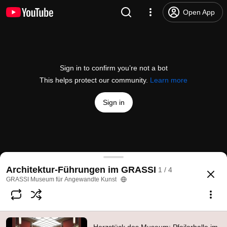
Open App
Sign in to confirm you’re not a bot
This helps protect our community.
Learn more
Sign in
Herzstück des Museum: Pfeilerhalle im Art déco-St
Architektur-Führungen im GRASSI
1 / 4
@
grassimak
3 likes
1.1K views
5 years ago
more
GRASSI Museum für Angewandte Kunst
Subscribe
Comments