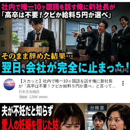
1:44:10
【スカッと】社内で唯一10ヶ国語を話す俺に新社長
が「高卒は不要！クビか給料５円か選べ」と言ってき
た。そのまま辞めた結果
日本文化物語
New
126K views