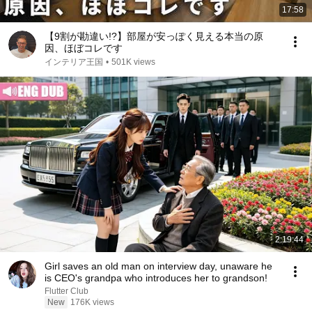
17:58
【9割が勘違い!?】部屋が安っぽく見える本当の原
因、ほぼコレです
インテリア王国
•
501K views
2:19:44
Girl saves an old man on interview day, unaware he
is CEO's grandpa who introduces her to grandson!
Flutter Club
New
176K views