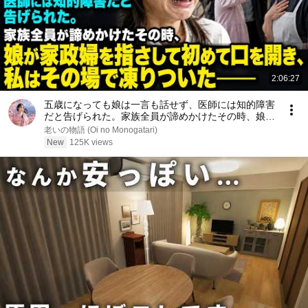
2:06:27
五歳になっても娘は一言も話せず、医師には知的障害
だと告げられた。家族全員が諦めかけたその時、娘が
家政婦を指さして初めて口を開き、私はその場で凍り
老いの物語 (Oi no Monogatari)
ついた――
New
125K views