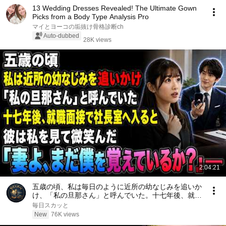
13 Wedding Dresses Revealed! The Ultimate Gown
Picks from a Body Type Analysis Pro
マイとヨーコの垢抜け骨格診断ch
Auto-dubbed
28K views
2:04:21
五歳の頃、私は毎日のように近所の幼なじみを追いか
け、「私の旦那さん」と呼んでいた。十七年後、就職
面接で社長室へ入ると、彼は私を見て微笑んだ。「妻
毎日スカッと
よ、まだ僕を覚えているか？」――
New
76K views