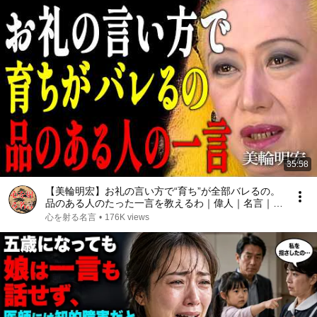
35:58
【美輪明宏】お礼の言い方で“育ち”が全部バレるの。
品のある人のたった一言を教えるわ｜偉人｜名言｜言
葉の力｜人生哲学｜
心を射る名言
•
176K views