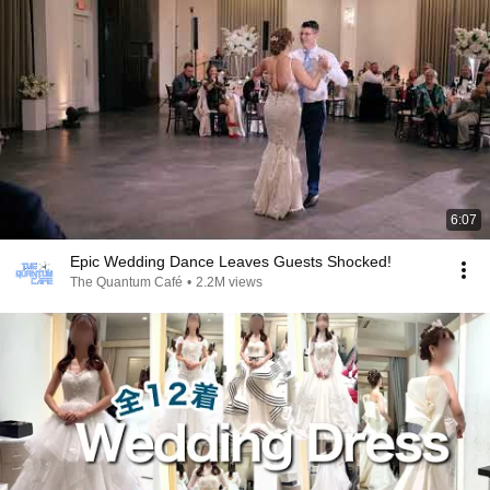
6:07
Epic Wedding Dance Leaves Guests Shocked!
The Quantum Café
•
2.2M views