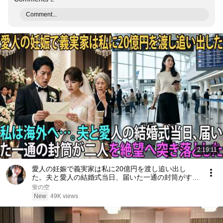
Comment...
2:19:11
愛人の妊娠で義実家は私に20億円を渡し追い出し
た。夫と愛人の結婚式当日、届いた一通の封筒がすべ
てを終わらせた――| 感動する話 | スカッとする話
蛍の空
New
49K views