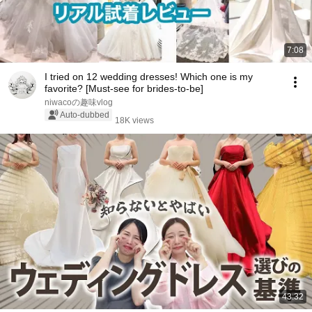
7:08
I tried on 12 wedding dresses! Which one is my
favorite? [Must-see for brides-to-be]
niwacoの趣味vlog
Auto-dubbed
18K views
43:32