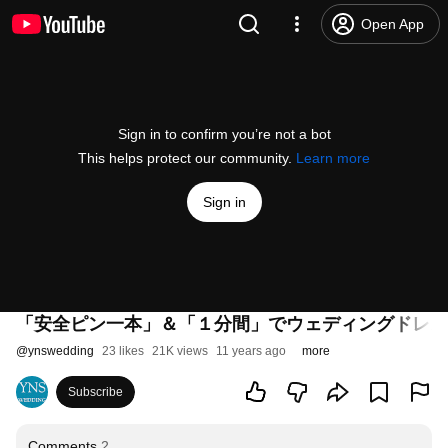
Open App
Sign in to confirm you’re not a bot
This helps protect our community.
Learn more
Sign in
「安全ピン一本」＆「１分間」でウェディングドレスを変え
@
ynswedding
23 likes
21K views
11 years ago
more
Subscribe
Comments
2