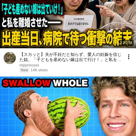
2:20:53
【スカッと】夫が不妊だと知らず、愛人の妊娠を信じ
た姑。「子どもを産めない嫁は出て行け！」と私を離
婚させた――出産当日、病院で待っていたのは想像も
mijiprincess
しない結末だった……。
New
14K views