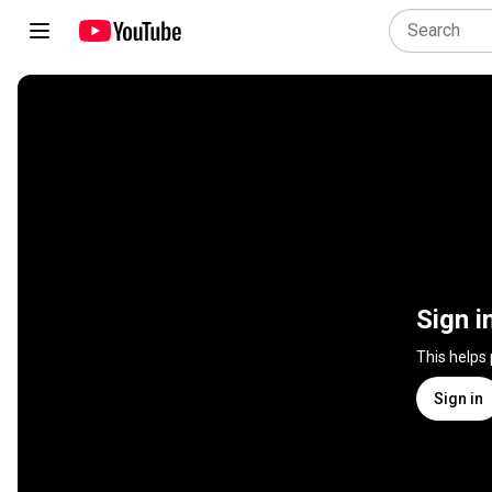
Sign i
This helps
Sign in