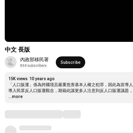
中文 長版
內政部移民署
Subscribe
834 subscribers
15K views
10 years ago
「人口販運」係為跨國境且嚴重危害基本人權之犯罪，因此為宣導人
導入民眾反人口販運觀念，期藉此讓更多人注意到反人口販運議題，
...more
Comments