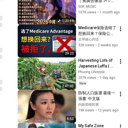
｜無廣告播放 🎶🎈🎈 
2026最新歌曲｜好听
50K- MUSIC
的华语流行歌合集 🎈
107K views
•
1 month ago
🎈✨ 華語流行串燒精
1:23:19
選抒情歌｜Top 
Medicare保险选错了
Chinese Songs 
想换回来？保险公司
2026.别知己 , 酒醉的
可以直接拒绝你——华
古早味心内话
蝴蝶
人退休者必看
32K views
•
2 weeks ago
29:23
Harvesting Lots of 
Japanese Luffa | 
Taking Fresh Luffa 
Phuong Lifestyle
to the Countryside 
207K views
•
1 day ago
Market
New
2:41:35
防制人口販運 最後一
張畫  中文版
內政部移民署
19K views
•
12 years ago
5:52
My Safe Zone 