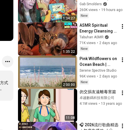
Gab Smolders
260K views
•
19 hours ago
New
1:34:27
ASMR Spiritual 
Energy Cleansing 
with My Cat 🐾 
Tabuhan ASMR
Purring & Reiki for 
71K views
•
2 days ago
Sleep & Stress 
New
1:35:22
Relief
Pink Wildflowers on 
Ocean Beach | 
Vintage Coastal 
Serene Spective Studio
Seascape Oil 
96K views
•
2 days ago
Painting | 4K 
New
方式
2:00:00
Ambient TV 
。
勿交損友遠離毒害篇
Screensaver
卓越數碼科技有限公司
4.1M views
•
13 years ago
11:08
🎧 2026流行歌曲精选