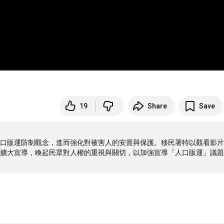
19
Share
Save
口販運防制觀念，進而強化對被害人的安置與保護。移民署特以觀看影片
擴大宣導，喚起民眾對人權的重視與關切，以加強宣導「人口販運」議題