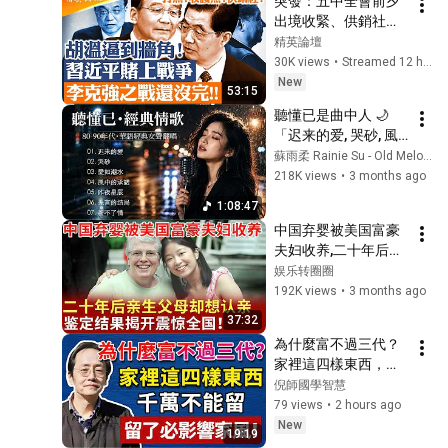
突發：五中全會前夕
出境收緊、供銷社全
面擴張！習近平真的
精英論壇
在準備戰爭？從李克
30K views
•
Streamed 12 hours ago
強反對戰時路線到今
New
53:15
天北戴河攤牌，習近
聽懂已是曲中人 🌙
平押上「戰爭牌」豪
「迟来的爱, 哭砂, 風
賭21大連任｜北戴河
中的承諾」...哪一首
蘇雨柔 Rainie Su - Old Melody
權鬥進入最大豪賭
歌唱碎了你的那些
218K views
•
3 months ago
【#精英論壇】 #深
年？80-90年代十大
度解析 #live
1:08:47
傷心情歌｜聽懂了，
中国弃婴被美国富豪
也就學會了放手｜
夫妇收养,二十年后亲
Mandarin Golden 
生父母却想认亲，鉴
娱乐转圈圈
Love Songs 90s
定结果揭开震惊全
192K views
•
3 months ago
国！【寻情记忆】
37:32
為什麼富不過三代？
家裡這四樣東西，千
萬不能留，留了必影
倪師國學智慧
響家風！#倪海厦 #
79 views
•
2 hours ago
命理 #哲學 #正能量#
New
19:19
養生#健康 #易經