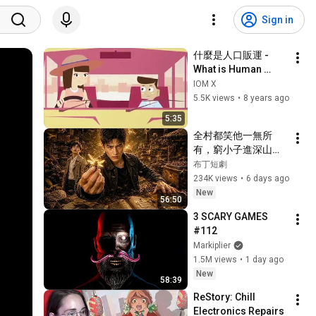
Sign in
什麼是人口販運 - 
What is Human 
Trafficking 
IOM X
(Cantonese 
5.5K views
•
8 years ago
subtitles)
5:35
全村都笑他一無所
有，窮小子進深山靠
神秘蜂蜜翻身！#被
布丁短劇
踢出局後我成了山野
234K views
•
6 days ago
蜂王 #鄉村逆襲 #創
New
56:50
業短劇 #養蜂致富 #
3 SCARY GAMES 
窮小子逆襲 #打臉爽
#112
劇 #白手起家 #人生
Markiplier
翻盤 #熱門短劇
1.5M views
•
1 day ago
New
58:39
ReStory: Chill 
Electronics Repairs