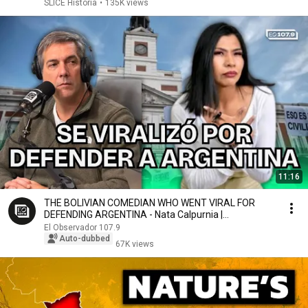
SLICE Historia
•
135K views
11:16
THE BOLIVIAN COMEDIAN WHO WENT VIRAL FOR
DEFENDING ARGENTINA - Nata Calpurnia |
#Mercuriali1079
El Observador 107.9
Auto-dubbed
67K views