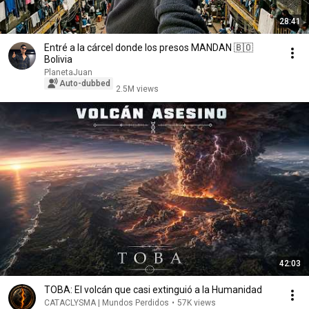
28:41
Entré a la cárcel donde los presos MANDAN 🇧🇴
Bolivia
PlanetaJuan
Auto-dubbed
2.5M views
42:03
TOBA: El volcán que casi extinguió a la Humanidad
CATACLYSMA | Mundos Perdidos
•
57K views