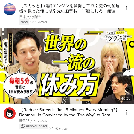
【スカッと】特許エンジンを開発して取引先の倒産危
機を救った俺に取引先の新部長「半額にしろ！無理な
ら中国製を買う」1週間後、部長から鬼電→俺「お宅
日本文化物語
の競合と5倍で独占契約済みです」
New
53K views
40:28
【Reduce Stress in Just 5 Minutes Every Morning?】
Ranmaru Is Convinced by the "Pro Way" to Rest
Pra...
新R25チャンネル
Auto-dubbed
240K views