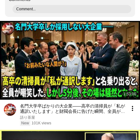
Comment...
1:53:00
名門大学卒ばかりの大企業――高卒の清掃員が「私が
通訳いたします」と財閥会長に告げた瞬間、全員が嘲
笑した。しかし5分後、その場は静まり返った。#動
語り茶屋
エピソード#老後の物語 #家族の物語
New
101K views