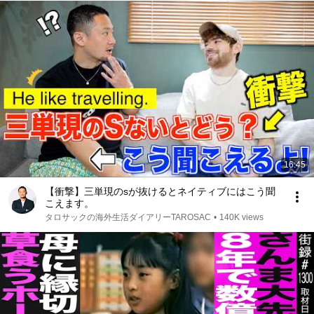
16:45
【衝撃】三単現のsが抜けるとネイティブにはこう聞
こえます。
タロサックの海外生活ダイアリーTAROSAC
•
140K views