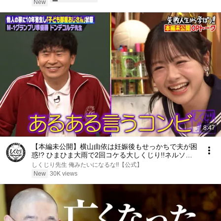
New
8:47
【本編未公開】横山由依は妊娠後もせっかちで夫が困
惑!? ひまひま大雨で2回コケる大しくじり!!ネルソン
ズ青山はSNSで叩かれる!?
しくじり先生 俺みたいになるな!!【公式】
New
30K views