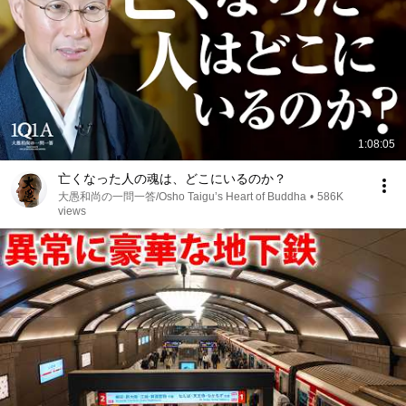
1:08:05
亡くなった人の魂は、どこにいるのか？
大愚和尚の一問一答/Osho Taigu’s Heart of Buddha
•
586K
views