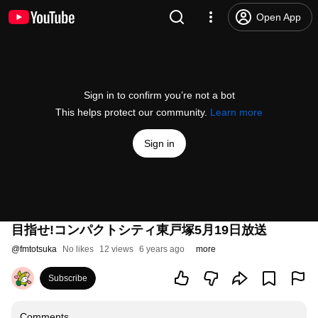
Open App
Sign in to confirm you’re not a bot
This helps protect our community.
Learn more
Sign in
目指せ!コンパクトシティ東戸塚5月19日放送
@
fmtotsuka
No likes
12 views
6 years ago
more
Subscribe
Comments