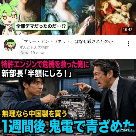
19:42
「マリー・アントワネット」はなぜ殺されたのか
ずんだもん美術館
New
19 views
2:04:07