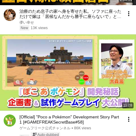
治療のため息子の家へ身を寄せた私。ソファに座った
だけで嫁は「居候なんだから勝手に座らないで」と怒
鳴った――私は微笑んで答えた。「その言葉、きっと
儚い幸せ
後悔しますよ」翌日、嫁は顔面蒼白になった……。
New
13K views
11:28
[Official] "Poco a Pokémon" Development Story Part
1 [#GAMEFREAKSecretBase#58]
ゲームフリーク公式チャンネル
•
86K views
Auto-dubbed