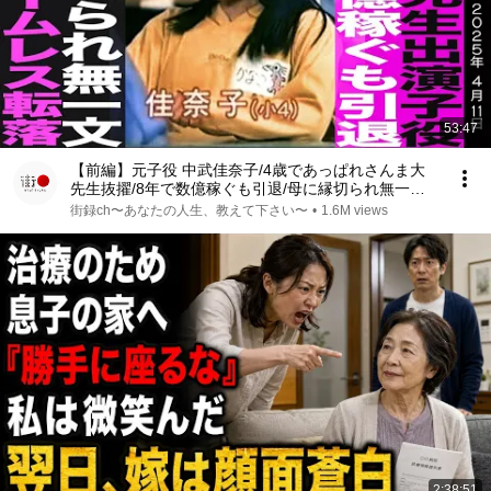
53:47
【前編】元子役 中武佳奈子/4歳であっぱれさんま大
先生抜擢/8年で数億稼ぐも引退/母に縁切られ無一文/
草食うホームレス転落
街録ch〜あなたの人生、教えて下さい〜
•
1.6M views
2:38:51