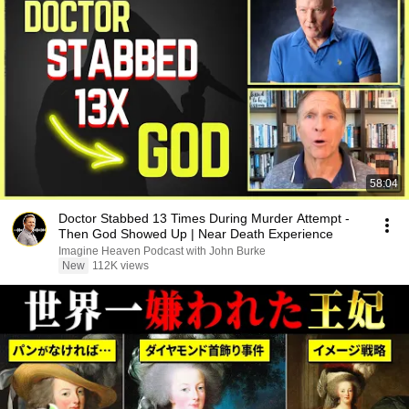
58:04
Doctor Stabbed 13 Times During Murder Attempt -
Then God Showed Up | Near Death Experience
Imagine Heaven Podcast with John Burke
New
112K views