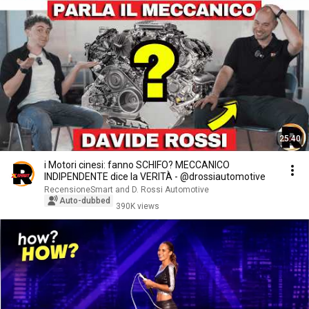
25:40
i Motori cinesi: fanno SCHIFO? MECCANICO
INDIPENDENTE dice la VERITÀ - @drossiautomotive
RecensioneSmart and D. Rossi Automotive
Auto-dubbed
390K views