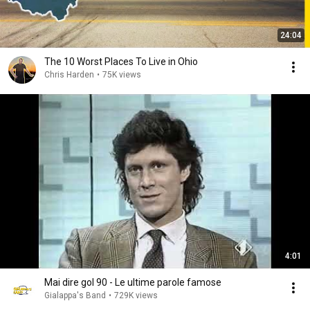
24:04
The 10 Worst Places To Live in Ohio
Chris Harden
•
75K views
4:01
Mai dire gol 90 - Le ultime parole famose
Gialappa's Band
•
729K views