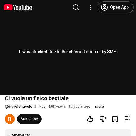
Open App
It was blocked due to the claimed content by SME.
Ci vuole un fisico bestiale
@
diavolettacole
9 likes
4.9K views
19 years ago
more
Subscribe
Comments