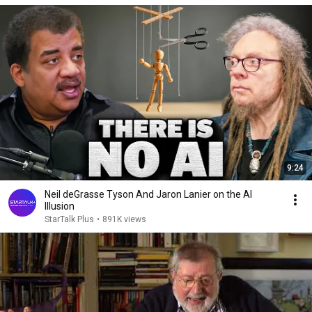
9:24
Neil deGrasse Tyson And Jaron Lanier on the AI
Illusion
StarTalk Plus
•
891K views