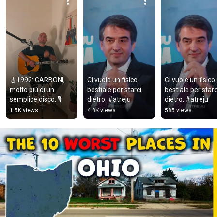
🎸1992: CARBONI, 
Ci vuole un fisico 
Ci vuole un fisico 
molto più di un 
bestiale per starci 
bestiale per starci
semplice disco. 🎙️
dietro. #atreju
dietro. #atreju
1.5K views
4.8K views
585 views