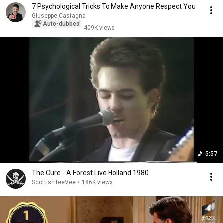
7 Psychological Tricks To Make Anyone Respect You
Giuseppe Castagna
Auto-dubbed
409K views
5:57
The Cure - A Forest Live Holland 1980
ScottishTeeVee
•
186K views