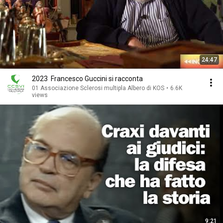
24:47
2023 ￼ Francesco Guccini si racconta
01 Associazione Sclerosi multipla Albero di KOS
•
6.6K
views
9:21