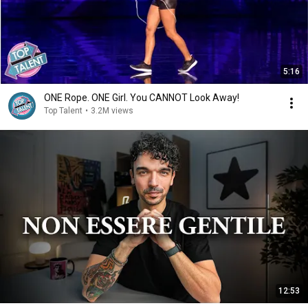
5:16
ONE Rope. ONE Girl. You CANNOT Look Away!
Top Talent
•
3.2M views
12:53