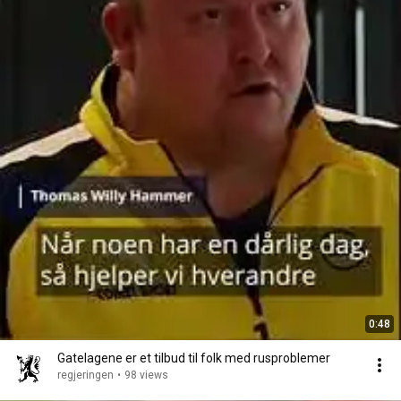
0:48
Gatelagene er et tilbud til folk med rusproblemer
regjeringen
•
98 views