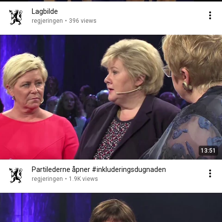
Lagbilde
regjeringen
•
396 views
13:51
Partilederne åpner #inkluderingsdugnaden
regjeringen
•
1.9K views