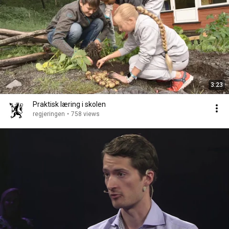
3:23
Praktisk læring i skolen
regjeringen
•
758 views