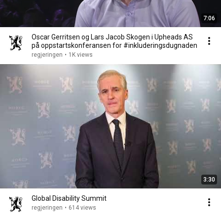
7:06
Oscar Gerritsen og Lars Jacob Skogen i Upheads AS
på oppstartskonferansen for #inkluderingsdugnaden
regjeringen
•
1K views
3:30
Global Disability Summit
regjeringen
•
614 views