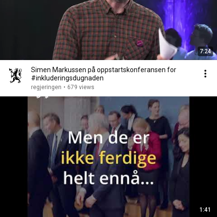
7:24
Simen Markussen på oppstartskonferansen for
#inkluderingsdugnaden
regjeringen
•
679 views
1:41