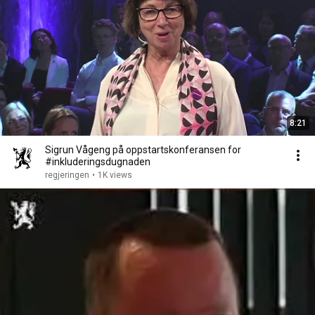
8:21
Sigrun Vågeng på oppstartskonferansen for
#inkluderingsdugnaden
regjeringen
•
1K views