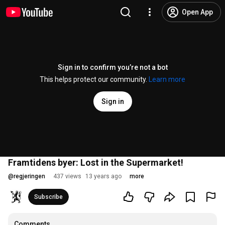
Open App
Sign in to confirm you’re not a bot
This helps protect our community.
Learn more
Sign in
Framtidens byer: Lost in the Supermarket!
@
regjeringen
437 views
13 years ago
more
Subscribe
Comments