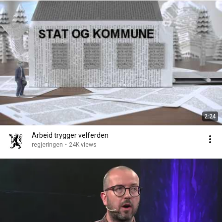
2:24
Arbeid trygger velferden
regjeringen
•
24K views