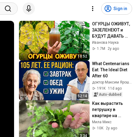
Sign in
ОГУРЦЫ ОЖИВУТ, 
ЗАЗЕЛЕНЕЮТ и 
БУДУТ ДАВАТЬ 
УРОЖАЙ БЕЗ 
Иванова Наука
ОСТАНОВКИ! 
1.7M
2y ago
Лечение огурца от 
10:52
болезней.
What Centenarians 
Eat: The Ideal Diet 
After 60
доктор Максим Ярошевич - Код Долгой Жизни
191K
11d ago
Auto-dubbed
52:14
Как вырастить 
петрушку в 
квартире на 
подоконнике/ 
Мила Микс
Петрушка на окне
10K
2y ago
3:34