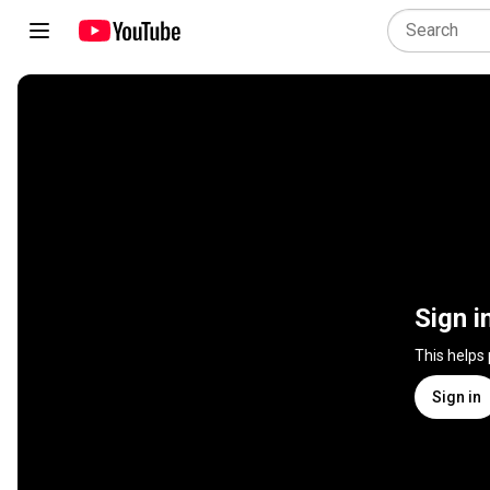
Sign i
This helps
Sign in