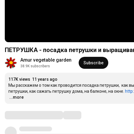
ПЕТРУШКА - посадка петрушки и выращива
Amur vegetable garden
Subscribe
38.9K subscribers
117K views
11 years ago
Мы расскажем о том как проводится посадка петрушки,  как в
петрушки, как сажать петрушку дома, на балконе, на окне. 
http
…
...more
Comments