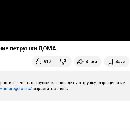
ние петрушки ДОМА
910
Share
Save
ырастить зелень петрушки, как посадить петрушку, выращивание 
://amurogorod.ru/