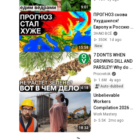
9:01
ПРОГНОЗ снова 
Ухудшился! 
Европу и Россию 
ждут резкие 
ЗНАЮ ВСЁ
перемены. Новый 
350K
1d ago
удар на подходе
New
15:58
7 DON'TS WHEN 
GROWING DILL AND 
PARSLEY! Why do 
the greens grow 
Procvetok
weak and 
1.6M
4y ago
tasteless?
Auto-dubbed
4:18
Unbelievable 
Workers 
Compilation 2026 | 
Working with 
Work Mastery
Talented Engineers 
5.5K
2mo ago
#44 #fail 
18:32
#construction