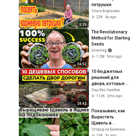
петрушки
Ольга Воронова
22K
4y ago
5:29
The Revolutionary 
Method for Starting 
Seeds
GrowVeg
1.2M
5mo ago
14:52
10 бюджетных 
решений для 
двора, которые 
мгновенно 
Сад без Ошибок
сделают ваш дом 
112K
2mo ago
визуально 
24:42
дороже
Показываю, как 
Вырастить 
Щавель в 
Квартире. Огород 
Огород на Балконе, и Дача в придачу.
на Балконе.
16K
3y ago