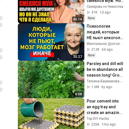
смеялся муж. Но 
он забыл об одной 
Свекровь vs Невестка
важной детали
31K
1d ago
New
46:14
Психология 
людей, которые 
НЕ пьют алкоголь 
(согласно 
Ментальное Долголетие and 2 more
нейронауке) | 
212K
6d ago
Татьяна 
New
30:27
Черниговская
Parsley and dill will 
be in abundance all 
season long! Grow 
them right.
Татьяна Башмакова - Ваша Дача (vashadacha)
1.6M
6y ago
6:08
Pour cement into 
an egg tray and 
create an amazing 
masterpiece! 
Top DIY Hacks
Anyone can make it!
226K
1mo ago