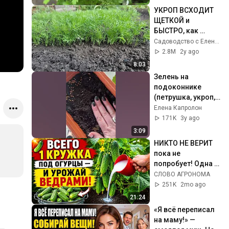
УКРОП ВСХОДИТ 
ЩЕТКОЙ и 
БЫСТРО, как 
посеять укроп, 
Садоводство с Еленой
чтобы получить 
2.8M
2y ago
быстрые всходы!
8:03
Зелень на 
подоконнике 
(петрушка, укроп, 
лук и кинза все в 
Елена Капролон
одном 
171K
3y ago
вазончике).
3:09
НИКТО НЕ ВЕРИТ 
пока не 
попробует! Одна 
смесь — урожай 
СЛОВО АГРОНОМА
огурцов х3. 
251K
2mo ago
БЕСПЛАТНО И БЕЗ 
21:24
ХИМИИ
«Я всё переписал 
на маму!» — 