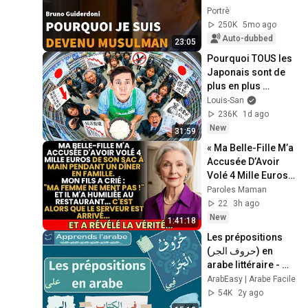
Portrè
250K
5mo ago
Auto-dubbed
23:05
Pourquoi TOUS les 
Japonais sont de 
plus en plus 
pauvres ? (il y a un 
Louis-San
coupable)
236K
1d ago
New
31:59
« Ma Belle-Fille M’a 
Accusée D’Avoir 
Volé 4 Mille Euros… 
Mais Le Serveur 
Paroles Maman
Connaissait La 
22
3h ago
Vérité »
New
1:41:18
Les prépositions 
(حروف الجر) en 
arabe littéraire - 
Tome 1 de Médine 
ArabEasy | Arabe Facile
(leçon 4)
54K
2y ago