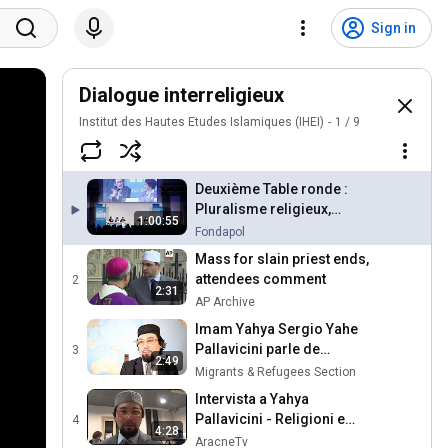
Sign in
Dialogue interreligieux
Institut des Hautes Etudes Islamiques (IHEI)
1
/
9
Deuxième Table ronde :
Pluralisme religieux,
1:00:55
Lectures du Coran
Fondapol
Mass for slain priest ends,
attendees comment
2
2:31
AP Archive
Imam Yahya Sergio Yahe
Pallavicini parle de
3
2:49
l'importance de la
Migrants & Refugees Section
fraternité
Intervista a Yahya
Pallavicini - Religioni e
4
4:28
conflitti
AracneTv