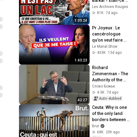
Baïkal ? Était-ce 
caché en URSS ?
Les Archives Rouges
81K
7d ago
1:03:24
Pr Joyeux : Le 
cancérologue 
qu’on veut faire 
TAIRE ! Cette mode 
Le Manal Show
augmente le risque 
433K
13d ago
de cancer ?
1:43:23
Richard 
Zimmerman - The 
Authority of the 
Word of God in the 
Слово Божье
Lives of Teachers 
4.3K
7d ago
and Students
Auto-dubbed
42:27
Ceuta: Why is one 
of the only land 
borders between 
Europe and Africa 
Brut
in crisis?
68K
20h ago