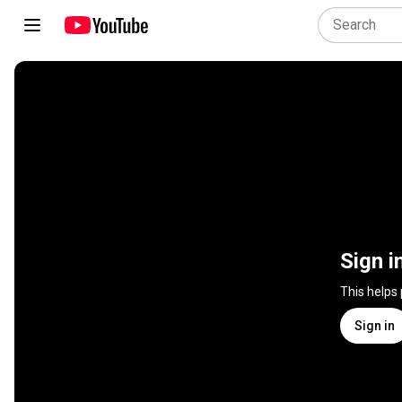
Sign i
This helps
Sign in