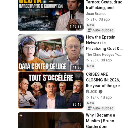
Tarnos: Ceuta, drug 
trafficking, and 
power in France
Juan Branco
81K
3d ago
New
1:45:33
Auto-dubbed
How the Epstein 
Network is 
Privatizing Govt & 
Building the 
The Chris Hedges YouTube Channel
Surveillance 
286K
3d ago
State(w/Whitney 
New
41:35
Webb) |TCHR
CRISES ARE 
CLOSING IN: 2026, 
the year of the great 
shift
ÉLUCID
124K
1d ago
New
35:45
Auto-dubbed
Why I Became a 
Muslim | Bruno 
Guiderdoni