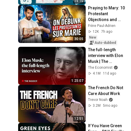
15:10
Praying to Mary: 10 
Protestant 
Objections and 
Their Answers
Frère Paul-Adrien
12K
7h ago
New
30:05
Auto-dubbed
The full-length 
interview with Elon 
Musk | The 
Economist
The Economist
4.1M
11d ago
1:25:07
The French Do Not 
Care About Work
Trevor Noah
3.2M
5mo ago
12:51
If You Have Green 