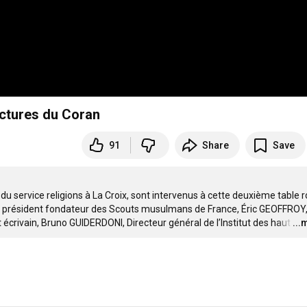
ectures du Coran
91
Share
Save
 service religions à La Croix, sont intervenus à cette deuxième table r
a, président fondateur des Scouts musulmans de France, Éric GEOFFROY,
 écrivain, Bruno GUIDERDONI, Directeur général de l’Institut des haut
…
...