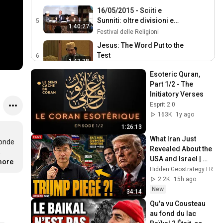
16/05/2015 - Sciiti e
Sunniti: oltre divisioni e
5
1:40:27
propaganda - Festival
Festival delle Religioni
delle Religioni
Jesus: The Word Put to the
Test
6
1:43:38
Arcidiocesi di Fermo
Esoteric Quran, 
Chemins de pèlerinage et
Part 1/2 - The 
cheminement spirituel
7
Initiatory Verses
1:53:41
entre Orient et Occident
Institut des Hautes Etudes Islamiques (IHEI)
Esprit 2.0
Conférence | La fraternité
163K
1y ago
humaine : un espoir pour la
8
1:26:13
2:07:34
paix dans le monde ?
ICP
What Iran Just 
onde 
Revealed About the 
** IFCM Lyon : Débat
 
USA and Israel | 
9
ifcm lyon
more
1:32:16
Prof Jiang Xueqin
Hidden Geostrategy FR
2.2K
15h ago
New
34:14
Qu'a vu Cousteau 
au fond du lac 