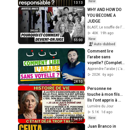
New
13:13
WHY AND HOW DO 
YOU BECOME A 
JUDGE
BLAST, Le souffle de l'info
40K
19h ago
New
55:00
Auto-dubbed
Comment lire 
l'arabe sans 
voyelle? (Complet: 
origine et 
Apprendre l'arabe | L'arabe Facile Officielle
explication)
202K
6y ago
24:10
Personne ne 
touche à mon fils… 
Ils l'ont appris à 
leurs dépens.
Lumière du Jour
5.1K
1d ago
New
1:34:51
Juan Branco in 