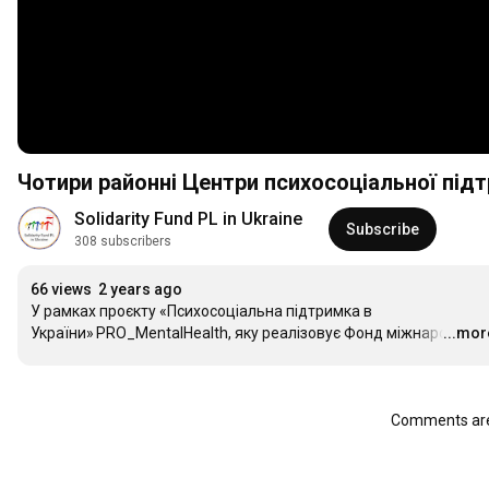
Чотири районні Центри психосоціальної під
Solidarity Fund PL in Ukraine
Subscribe
308 subscribers
66 views
2 years ago
У рамках проєкту «Психосоціальна підтримка в 
України» PRO_MentalHealth, яку реалізовує Фонд міжнаро
...mor
…
Comments are 