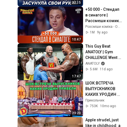
32:15
+50 000 - Стендап 
в синагоге | 
Рассмеши комика 
2016
Розсміши коміка - Офіційний Канал
1M
9y ago
10:47
This Guy Beat 
ANATOLY | Gym 
CHALLENGE Went 
Wrong
ANATOLY
5.6M
11d ago
17:47
ШОК:ВСТРЕЧА 
ВЫПУСКНИКОВ 
КАКИХ УРОДИН 
ПРИВЕЛИ
Прикольчик
753K
10mo ago
23:20
Apple strudel, just 
like in childhood: a 