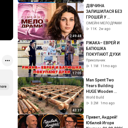
можна ЗАБУТИ
ДІВЧИНА 
ЗАЛИШИЛАСЯ БЕЗ 
ГРОШЕЙ У 
ЧУЖОМУ МІСТІ 
СІМЕЙНІ МЕЛОДРАМИ
ПІСЛЯ 
11K
2w ago
ЗНАЙОМСТВА В 
2:49:48
ІНТЕРНЕТІ | 
РЖАКА– ЕВРЕЙ И 
Сімейні 
БАТЮШКА 
мелодрами
ПОКУПАЮТ ДУХИ
Прикольчик
1.1M
11mo ago
17:05
Man Spent Two 
Years Building 
more
HUGE Wooden 
House for his 
World Build
Family | Start to 
3.2M
1mo ago
Finish by 
43:37
@bjornbrenton
Привет, Андрей! 
Юбилей Игоря 