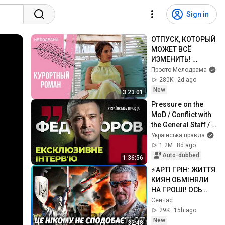
Sign in
ОТПУСК, КОТОРЫЙ 
МОЖЕТ ВСЁ 
ИЗМЕНИТЬ! 
Курортный роман. 
Просто Мелодрама
Все серии
280K
2d ago
New
3:23:01
Pressure on the 
MoD / Conflict with 
the General Staff / 
Political ambitions 
Українська правда
– Fedorov
1.2M
8d ago
Auto-dubbed
1:36:56
⚡️АРТІ ГРІН: ЖИТТЯ 
КИЯН ОБМІНЯЛИ 
НА ГРОШІ! ОСЬ 
ПРАВДА ПРО 
Сейчас
ОБСТРІЛИ В КИЄВІ. 
29K
15h ago
Про ППО вже 
New
32:48