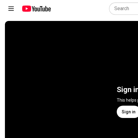
Sign i
This helps
Sign in