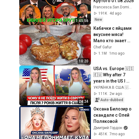
Крутого 01.08.2026
Francesca.San.Domingo
191K
4d ago
New
1:45:56
Кабачки с яйцами 
вкуснее мяса! 
Мало кто знает 
секрет! Бабушка 
Chef Gafur
научила готовить 
1.1M
1mo ago
рецепт за 15 минут
10:20
USA vs. Europe 🇺🇸
🇪🇺 Why after 7 
years in the US I 
realized I couldn't 
УКРАЇНКА В США 🇺🇦
live in Europe | 
111K
2w ago
Ukrainians...
Auto-dubbed
24:24
Оксана Билозир о 
скандале с Олей 
Поляковой
Дмитрий Гордон
451K
7mo ago