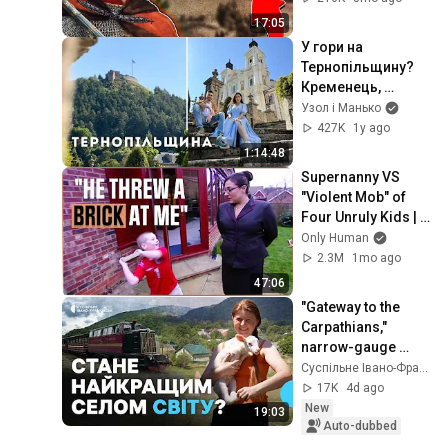
17:05
У гори на 
Тернопільщину? 
Кременець, 
Вишнівець, 
Узол і Манько
Збараж |ВІДЧУЙ|
427K
1y ago
1:14:48
Supernanny VS 
"Violent Mob" of 
Four Unruly Kids | 
Supernanny UK 
Only Human
Series 2 Ep 1
2.3M
1mo ago
47:06
"Gateway to the 
Carpathians," 
narrow-gauge 
railway, and Boyko 
Суспільне Івано-Франківськ
heritage. Vyhoda 
17K
4d ago
competes for the 
New
19:03
t...
Auto-dubbed