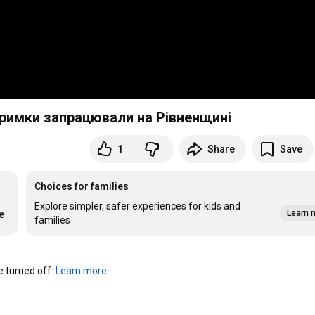
тримки запрацювали на Рівненщині
1
Share
Save
Choices for families
Explore simpler, safer experiences for kids and
Learn 
e
families
turned off. 
Learn more