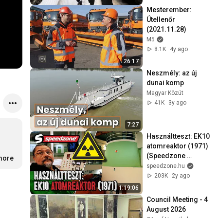
Mesterember: 
Útellenőr 
(2021.11.28)
M5
8.1K
4y ago
26:17
Neszmély: az új 
dunai komp
Magyar Közút
41K
3y ago
7:27
Használtteszt: EK10 
atomreaktor (1971) 
(Speedzone 
.more
S12E28)
speedzone.hu
203K
2y ago
1:19:06
Council Meeting - 4 
August 2026