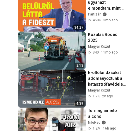
ugyanazt 
elmondtam, mint 
Magyar Péter 2024-
Partizán
ben" | Portré az 
450K
3mo ago
egykori 
34:27
Fideszessel
Közutas Rodeó 
2025
Magyar Közút
840
11mo ago
2:13
E-oltólándzsákat 
adományoztunk a 
katasztrófavédele
mnek
Magyar Közút
1.7K
2y ago
4:39
Turning air into 
alcohol
NileRed
1.2M
16h ago