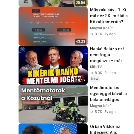
25:56
Műszaki sáv - 1. Ki 
mit néz? Ki mit lát a 
Közút kameráin?
Magyar Közút
3.1K
2y ago
43:23
Hankó Balázs ezt 
nem fogja 
megúszni – már 
csak napok 
KlikkTV
kérdése
8.3K
3h ago
New
18:17
Mentőmotoros 
egységgel bővült a 
balatonvilágosi 
mérnökségünk
Magyar Közút
5.7K
5y ago
11:00
Orbán Viktor az 
Indexnek: Alig 