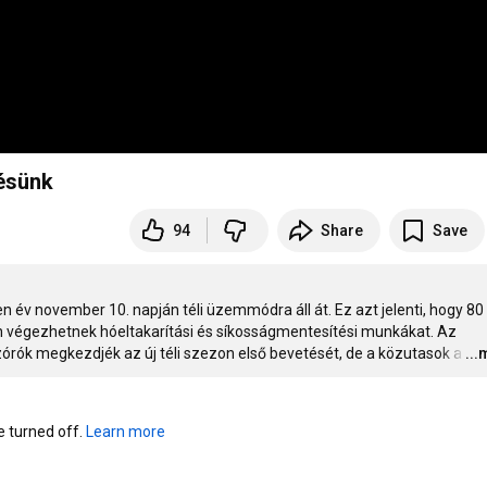
zésünk
94
Share
Save
n év november 10. napján téli üzemmódra áll át. Ez azt jelenti, hogy 80 
 végezhetnek hóeltakarítási és síkosságmentesítési munkákat. Az 
szórók megkezdjék az új téli szezon első bevetését, de a közutasok a
…
..
turned off. 
Learn more