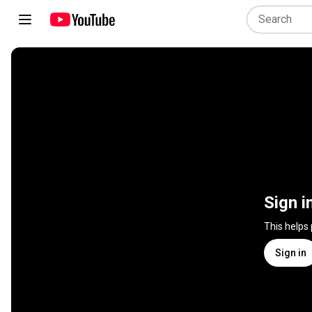
Sign i
This helps
Sign in