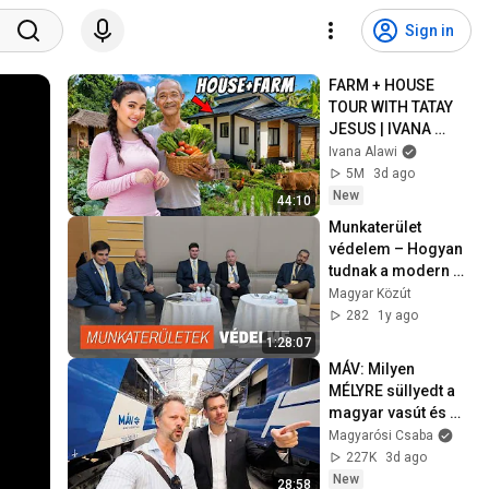
Sign in
FARM + HOUSE 
TOUR WITH TATAY 
JESUS | IVANA 
ALAWI
Ivana Alawi
5M
3d ago
New
44:10
Munkaterület 
védelem – Hogyan 
tudnak a modern 
technológiák 
Magyar Közút
hozzájárulni az 
282
1y ago
úton dolgozók 
1:28:07
védelméhez?
MÁV: Milyen 
MÉLYRE süllyedt a 
magyar vasút és 
MIÉRT?!
Magyarósi Csaba
227K
3d ago
New
28:58