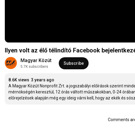
Ilyen volt az élő télindító Facebook bejelentke
Magyar Közút
Subscribe
5.7K subscribers
8.6K views
3 years ago
A Magyar Közút Nonprofit Zrt. a jogszabályi előírások szerint minde
mérnökségén keresztül, 12 órás váltott műszakokban, 0-24 órában
előrejelzések alapján még egy ideig várni kell, hogy az ekék és só
Comments are 