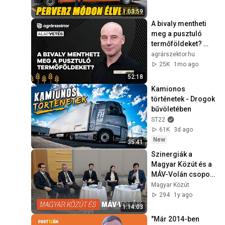
1:03:59
A bivaly mentheti 
meg a pusztuló 
termőföldeket? 
Egyre többen tartják 
agrárszektor.hu
őket | Alapvetés
25K
1mo ago
52:18
Kamionos 
történetek - Drogok 
bűvöletében
ST22
61K
3d ago
New
35:41
Szinergiák a 
Magyar Közút és a 
MÁV-Volán csoport 
között - Közös 
Magyar Közút
utakon, a 
294
1y ago
digitalizáció 
1:14:03
segítségével
"Már 2014-ben 