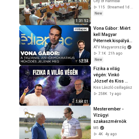
City of Hannibal
115
Streamed 1d ago
New
1:31:52
Vona Gábor: Miért 
kell Magyar 
Péternek kispályás 
bicskázónak lenni? 
ATV Magyarország
| MÉDIAPIAC
7.1K
21h ago
New
52:24
Fizika a világ 
végén: Vinkó 
József és Kiss 
László 
Kiss László csillagász
beszélgetése az 
258K
1y ago
Univerzum 
1:44:01
kezdetéről és 
Mesterember - 
végéről
Vízügyi 
szakaszmérnök
M5
4K
4y ago