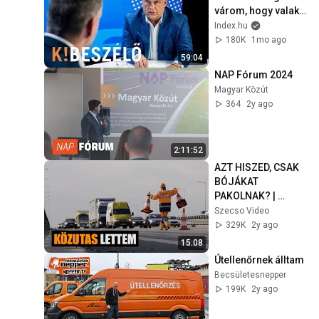
várom, hogy valaki 
kitépje a kezemből 
Index.hu
a marsallbotot
180K
1mo ago
59:04
NAP Fórum 2024
Magyar Közút
364
2y ago
2:11:52
AZT HISZED, CSAK 
BÓJÁKAT 
PAKOLNAK? | 
Szecso Video
Szecso Video
329K
2y ago
15:08
Útellenőrnek álltam
Becsületesnepper
199K
2y ago