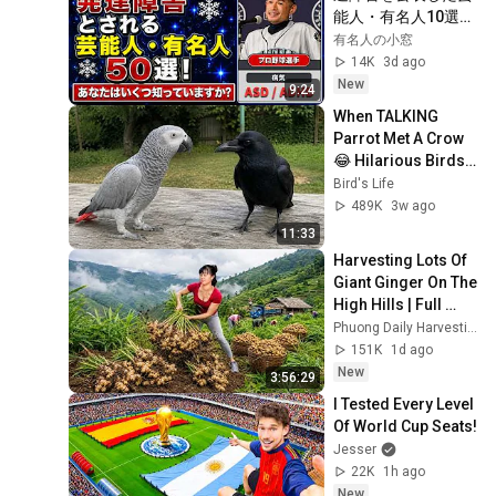
能人・有名人10選｜
当事者が語る実体験
有名人の小窓
14K
3d ago
New
9:24
When TALKING 
Parrot Met A Crow 
😂 Hilarious Birds 
Video
Bird's Life
489K
3w ago
11:33
Harvesting Lots Of 
Giant Ginger On The 
High Hills | Full 
Truckload for the 
Phuong Daily Harvesting
Village Market
151K
1d ago
New
3:56:29
I Tested Every Level 
Of World Cup Seats!
Jesser
22K
1h ago
New