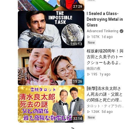
27:29
I Sealed a Glass-
Destroying Metal in 
Glass
Advanced Tinkering
107K
1d ago
New
1:11:13
桜坂劇場20周年！與
古田と久美子のトー
クショーもあるよ。
南国の夜
195
1y ago
15:26
[衝撃]清水良太郎さ
ん死去の謎・父親と
の関係と死亡の理由
[危険な数字]
タロット・ティアラの霊視タロットチャンネル
126K
5d ago
New
32:14