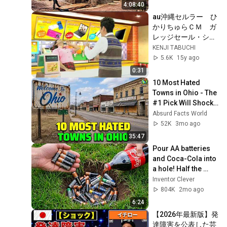
(Full)
4:08:40
au沖縄セルラー　ひ
かりちゅらＣＭ　ガ
レッジセール・ショ
ップ篇Ｃ
KENJI TABUCHI
5.6K
15y ago
0:31
10 Most Hated 
Towns in Ohio - The 
#1 Pick Will Shock 
You
Absurd Facts World
52K
3mo ago
35:47
Pour AA batteries 
and Coca-Cola into 
a hole! Half the 
world will be 
Inventor Clever
amazed!  Clever 
804K
2mo ago
Inventor
6:24
【2026年最新版】発
達障害を公表した芸