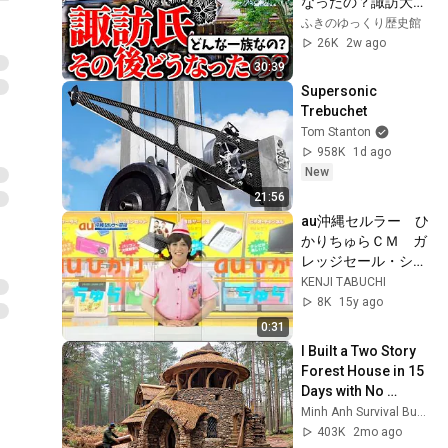
なったの？諏訪大社
上社の大祝を務める
ふきのゆっくり歴史館
家でありながらも武
26K
2w ago
家としても活動した
30:39
諏訪氏の歴史を超簡
Supersonic 
単に解説
Trebuchet
Tom Stanton
958K
1d ago
New
21:56
au沖縄セルラー　ひ
かりちゅらＣＭ　ガ
レッジセール・ショ
ップ篇Ａ
KENJI TABUCHI
8K
15y ago
0:31
I Built a Two Story 
Forest House in 15 
Days with No 
Money: Solo 
Minh Anh Survival Bushcraft
Bushcraft Survival 
403K
2mo ago