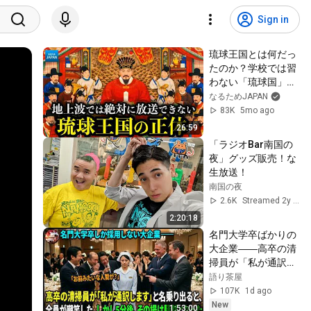
Sign in
琉球王国とは何だっ
たのか？学校では習
わない「琉球国」沖
縄の歴史をわかりや
なるためJAPAN
すく解説
83K
5mo ago
26:59
「ラジオBar南国の
夜」グッズ販売！な
生放送！
南国の夜
2.6K
Streamed 2y ago
2:20:18
名門大学卒ばかりの
大企業――高卒の清
掃員が「私が通訳い
たします」と財閥会
語り茶屋
長に告げた瞬間、全
107K
1d ago
員が嘲笑した。しか
New
1:53:00