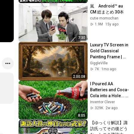
し5分後、その場は
嵐　Android™ au 
静まり返った。#動
CM 総まとめ 30本
エピソード#老後の
cutie momochan
物語 #家族の物語
1.9M
15y ago
7:30
Luxury TV Screen in 
Gold Classical 
Painting Frame | 
Elegant TV 
GiggleVille
Wallpaper 
7K
1mo ago
Inspiration
2:00:08
I Poured AA 
Batteries and Coca-
Cola into a Hole... 
Half the World Will 
Inventor Clever
Be Amazed!
329K
2w ago
8:05
【ゆっくり解説】諏
訪氏ってその後どう