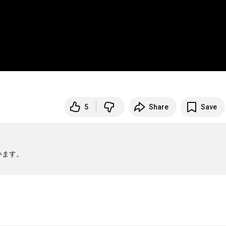
5
Share
Save