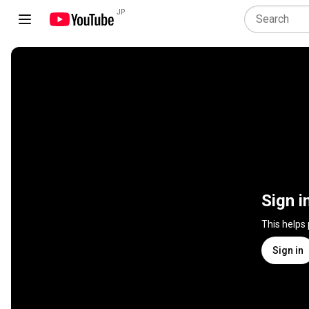
JP
Sign i
This helps
Sign in