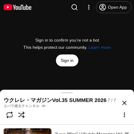
Open App
Sign in to confirm you’re not a bot
This helps protect our community.
Learn more
Sign in
"Itoshi no Ellie" / Ukulele Magazine Vol. 35 Linked
ウクレレ・マガジンVol.35 SUMMER 2026
7 / 7
@
ebarakenta
23 likes
616 views
1 month ago
more
エバラ健太チャンネル
Subscribe
Comments