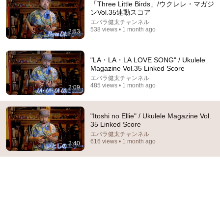
「Three Little Birds」/ウクレレ・マガジ
ンVol.35連動スコア
エバラ健太チャンネル
538 views • 1 month ago
2:53
"LA・LA・LA LOVE SONG" / Ukulele
Magazine Vol.35 Linked Score
エバラ健太チャンネル
485 views • 1 month ago
2:09
20:20
"Itoshi no Ellie" / Ukulele Magazine Vol.
『小室等の新 音楽夜話』ゲスト 高木ブー
35 Linked Score
温故知新BOX
•
56K views
エバラ健太チャンネル
616 views • 1 month ago
2:40