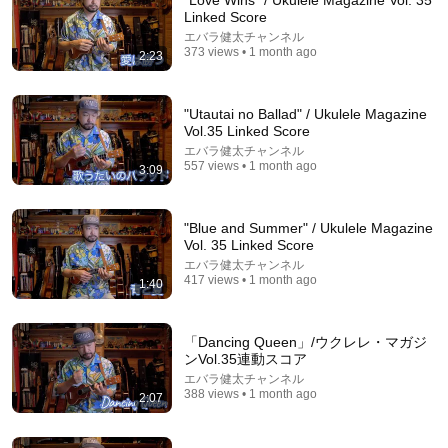
"Love Wins" / Ukulele Magazine Vol. 35
Linked Score
Comment...
エバラ健太チャンネル
373 views • 1 month ago
2:23
"Utautai no Ballad" / Ukulele Magazine
Vol.35 Linked Score
エバラ健太チャンネル
557 views • 1 month ago
3:09
"Blue and Summer" / Ukulele Magazine
Vol. 35 Linked Score
エバラ健太チャンネル
417 views • 1 month ago
1:40
2:04:21
五歳の頃、私は毎日のように近所の幼なじみを追いか
「Dancing Queen」/ウクレレ・マガジ
け、「私の旦那さん」と呼んでいた。十七年後、就職
ンVol.35連動スコア
面接で社長室へ入ると、彼は私を見て微笑んだ。「妻
毎日スカッと
エバラ健太チャンネル
よ、まだ僕を覚えているか？」――
New
74K views
388 views • 1 month ago
2:07