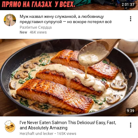
2:01:37
Муж назвал жену служанкой, а любовницу
представил супругой — но вскоре потерял всё
Разбитые Сердца
New
46K views
9:39
I’ve Never Eaten Salmon This Delicious! Easy, Fast,
and Absolutely Amazing
Herzhaft und lecker
•
165K views