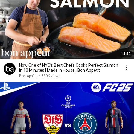
14:52
How One of NYC’s Best Chefs Cooks Perfect Salmon
in 10 Minutes | Made in House | Bon Appétit
Bon Appétit
•
689K views