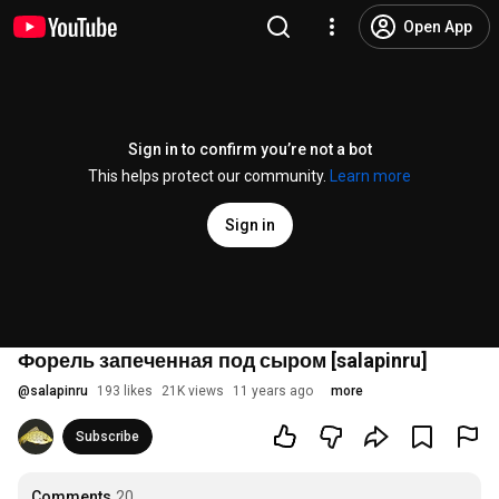
Open App
Sign in to confirm you’re not a bot
This helps protect our community.
Learn more
Sign in
Форель запеченная под сыром [salapinru]
@
salapinru
193 likes
21K views
11 years ago
more
Subscribe
Comments
20