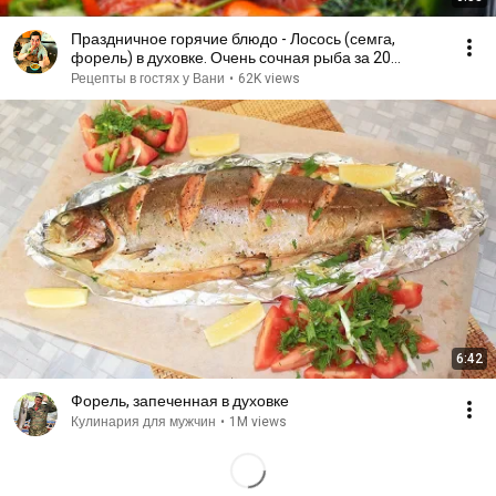
Праздничное горячие блюдо - Лосось (семга,
форель) в духовке. Очень сочная рыба за 20
минут.Ivan Kas
Рецепты в гостях у Вани
•
62K views
6:42
Форель, запеченная в духовке
Кулинария для мужчин
•
1M views