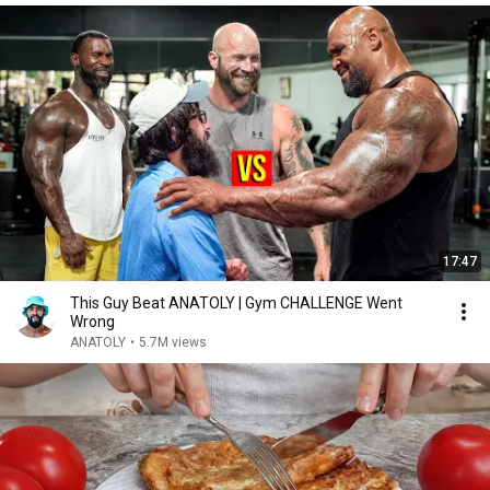
17:47
This Guy Beat ANATOLY | Gym CHALLENGE Went
Wrong
ANATOLY
•
5.7M views