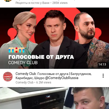
сковороде!!
Рецепты в гостях у Вани
•
285K views
14:13
Comedy Club: Голосовые от друга | Батрутдинов,
Карибидис, Шкуро @ComedyClubRussia
Comedy Club
•
6.2M views