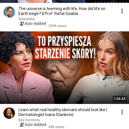
The universe is teeming with life. How did life on
Earth begin? || Prof. Rafał Szabla
didaskalia
Auto-dubbed
259K views
1:06:43
Learn what real healthy skincare should look like |
Dermatologist Ivana Stanković
Bez Komfortu
Auto-dubbed
49K views