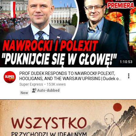
1:10:53
PROF. DUDEK RESPONDS TO NAWROCKI! POLEXIT,
HOOLIGANS, AND THE WARSAW UPRISING | Dudek on
Politics
Super Express
•
153K views
Auto-dubbed
New