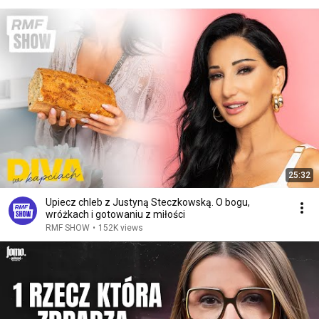
25:32
Upiecz chleb z Justyną Steczkowską. O bogu,
wróżkach i gotowaniu z miłości
RMF SHOW
•
152K views