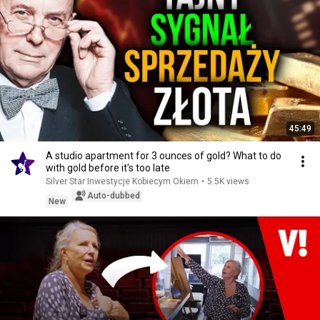
45:49
A studio apartment for 3 ounces of gold? What to do
with gold before it's too late
Silver Star Inwestycje Kobiecym Okiem
•
5.5K views
Auto-dubbed
New