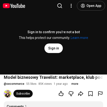
Open App
Sign in to confirm you’re not a bot
This helps protect our community.
Learn more
Sign in
Model biznesowy Travelist: marketplace, klub podró
@
oecommerce
55 likes
85K views
1 year ago
more
Subscribe
Comments
1