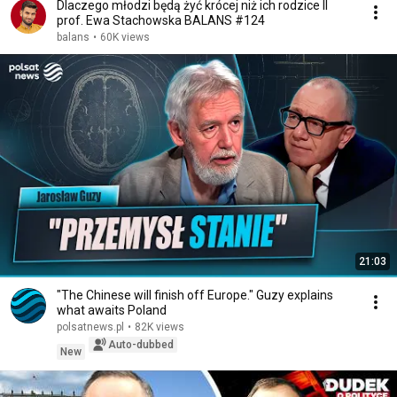
Dlaczego młodzi będą żyć krócej niż ich rodzice II
prof. Ewa Stachowska BALANS #124
balans
•
60K views
21:03
"The Chinese will finish off Europe." Guzy explains
what awaits Poland
polsatnews.pl
•
82K views
Auto-dubbed
New