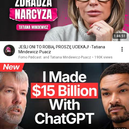
1:46:51
JEŚLI ONI TO ROBIĄ, PROSZĘ UCIEKAJ! -Tatiana
Mindewicz-Puacz
Fomo Pødcast. and Tatiana Mindewicz-Puacz
•
190K views