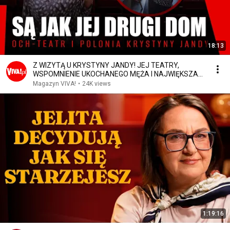
18:13
Z WIZYTĄ U KRYSTYNY JANDY! JEJ TEATRY,
WSPOMNIENIE UKOCHANEGO MĘŻA I NAJWIĘKSZA
PASJA
Magazyn VIVA!
•
24K views
1:19:16