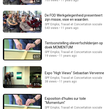
703 views • 11 years ago
4:54
54:28
De FOD Werkgelegenheid presenteert
zijn missie, visie en waarden.
Webinaire - La nouvelle réglementation concernant
SPF Emploi, Travail et Concertation sociale
l’amiante
543 views • 11 years ago
4:55
SPF Emploi, Travail et Concertation sociale
•
1K views
Tentoonstelling olieverfschilderijen op
doek MOMENTUM
SPF Emploi, Travail et Concertation sociale
19 views • 11 years ago
0:57
Expo "High Views" Sebastian Vervenne
SPF Emploi, Travail et Concertation sociale
38 views • 11 years ago
3:15
44:08
Exposition d'huiles sur toile
Washington Is Watching. Iran Is Moving. | Robert Pape
"Momentum"
At the Water's Edge
SPF Emploi, Travail et Concertation sociale