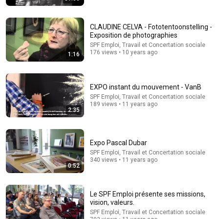
CLAUDINE CELVA - Fototentoonstelling -
Exposition de photographies
SPF Emploi, Travail et Concertation sociale
176 views • 10 years ago
1:16
16:34
EXPO instant du mouvement - VanB
Entitled Teen Thinks She’s Untouchable… Gets
SPF Emploi, Travail et Concertation sociale
Humbled Instantly By No-Nonsense Cops
189 views • 11 years ago
2:35
Patrol Pro
New
101K views
Expo Pascal Dubar
SPF Emploi, Travail et Concertation sociale
340 views • 11 years ago
0:52
Le SPF Emploi présente ses missions,
vision, valeurs.
SPF Emploi, Travail et Concertation sociale