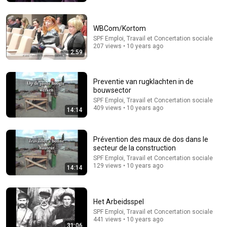
Playlist
WBCom/Kortom
SPF Emploi, Travail et Concertation sociale
207 views • 10 years ago
2:59
Preventie van rugklachten in de
bouwsector
SPF Emploi, Travail et Concertation sociale
409 views • 10 years ago
14:14
12 videos
Prévention des maux de dos dans le
secteur de la construction
Cardio pour les nuls - Cardio voor dummies
SPF Emploi, Travail et Concertation sociale
129 views • 10 years ago
Ligue Cardiologique - Cardiologische Liga · Playlist
14:14
Het Arbeidsspel
SPF Emploi, Travail et Concertation sociale
441 views • 10 years ago
31:06