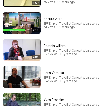
New
16K views
75 views • 11 years ago
0:57
Secura 2013
SPF Emploi, Travail et Concertation sociale
74 views • 11 years ago
2:19
Patricia Willem
SPF Emploi, Travail et Concertation sociale
1.7K views • 11 years ago
2:04
57:11
Ce que ton anxiété essaie de te dire depuis des
Joris Verhulst
années en silence | Christophe André
SPF Emploi, Travail et Concertation sociale
Évolue et Avance
•
34K views
1.4K views • 11 years ago
1:40
Yves Broecke
SPF Emploi, Travail et Concertation sociale