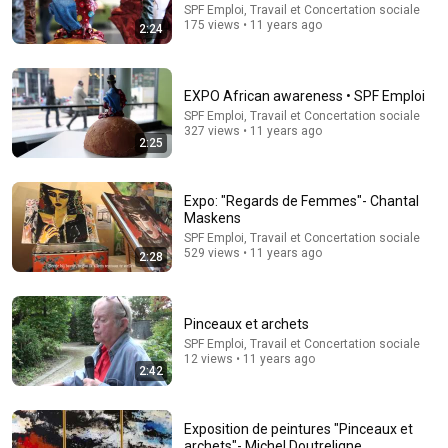
SPF Emploi, Travail et Concertation sociale
175 views • 11 years ago
2:24
1:37:38
Webinar V&G op het werk en klimaatsverandering -
Webinaire S&S au travail et changement climatique
EXPO African awareness • SPF Emploi
SPF Emploi, Travail et Concertation sociale
•
202 views
SPF Emploi, Travail et Concertation sociale
327 views • 11 years ago
2:25
Expo: "Regards de Femmes"- Chantal
Maskens
SPF Emploi, Travail et Concertation sociale
529 views • 11 years ago
2:28
Pinceaux et archets
SPF Emploi, Travail et Concertation sociale
12 views • 11 years ago
30:11
2:42
Le Futur du Travail : Entre Humain, IA et Recrutement
avec Farid El Machaoud
Exposition de peintures "Pinceaux et
Stephanie Reniers FR
•
4.2K views
archets"- Michel Doutreligne