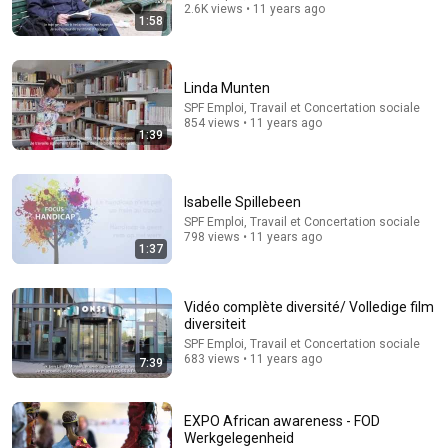
2.6K views • 11 years ago
1:58
Linda Munten
SPF Emploi, Travail et Concertation sociale
854 views • 11 years ago
1:39
2:34:07
Ma sœur a appelé à 7h30 : "Papa est MORT la nuit
dernière. TU N'AURAS RIEN" — Mon père était...
Isabelle Spillebeen
Familles en Ruine
SPF Emploi, Travail et Concertation sociale
New
13K views
798 views • 11 years ago
1:37
Vidéo complète diversité/ Volledige film
diversiteit
SPF Emploi, Travail et Concertation sociale
683 views • 11 years ago
7:39
EXPO African awareness - FOD
Werkgelegenheid