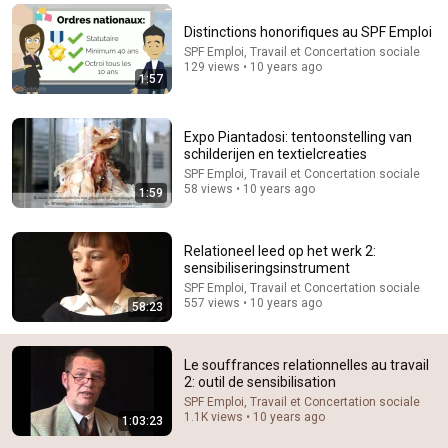
Comment...
Distinctions honorifiques au SPF Emploi
SPF Emploi, Travail et Concertation sociale
129 views • 10 years ago
1:57
Expo Piantadosi: tentoonstelling van
schilderijen en textielcreaties
SPF Emploi, Travail et Concertation sociale
58 views • 10 years ago
1:59
Relationeel leed op het werk 2:
sensibiliseringsinstrument
SPF Emploi, Travail et Concertation sociale
58:23
557 views • 10 years ago
58:23
Relationeel leed op het werk 2:
sensibiliseringsinstrument
Le souffrances relationnelles au travail
SPF Emploi, Travail et Concertation sociale
•
557 views
2: outil de sensibilisation
SPF Emploi, Travail et Concertation sociale
1.1K views • 10 years ago
1:03:23