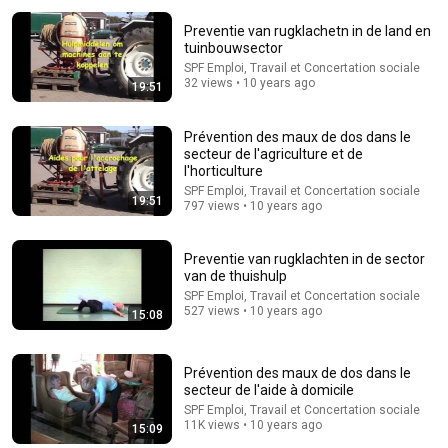
Preventie van rugklachetn in de land en
tuinbouwsector
SPF Emploi, Travail et Concertation sociale
32 views • 10 years ago
19:51
Prévention des maux de dos dans le
secteur de l'agriculture et de
l'horticulture
3:06:03
SPF Emploi, Travail et Concertation sociale
19:51
797 views • 10 years ago
La qualité de l’emploi et du travail en Belgique en
2024
SPF Emploi, Travail et Concertation sociale
•
106 views
Preventie van rugklachten in de sector
van de thuishulp
SPF Emploi, Travail et Concertation sociale
527 views • 10 years ago
15:08
Prévention des maux de dos dans le
secteur de l'aide à domicile
SPF Emploi, Travail et Concertation sociale
11K views • 10 years ago
15:09