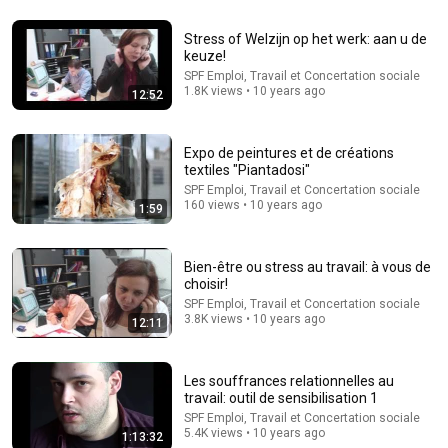
Stress of Welzijn op het werk: aan u de
keuze!
24 videos
SPF Emploi, Travail et Concertation sociale
1.8K views • 10 years ago
12:52
Portes ouvertes virtuelles - conférences
ULB TV · Playlist
Expo de peintures et de créations
textiles "Piantadosi"
SPF Emploi, Travail et Concertation sociale
160 views • 10 years ago
1:59
Bien-être ou stress au travail: à vous de
choisir!
SPF Emploi, Travail et Concertation sociale
3.8K views • 10 years ago
12:11
Les souffrances relationnelles au
5 videos
travail: outil de sensibilisation 1
SPF Emploi, Travail et Concertation sociale
TDAH et TDA (trouble de l'attention)
5.4K views • 10 years ago
1:13:32
Les Services Psychologiques Medipsy Psychological Services ·