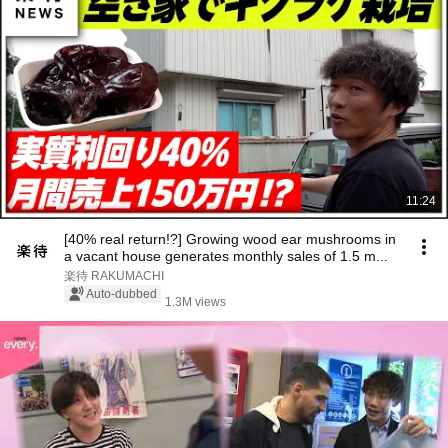
11:24
[40% real return!?] Growing wood ear mushrooms in
a vacant house generates monthly sales of 1.5 m...
楽待 RAKUMACHI
Auto-dubbed
1.3M views