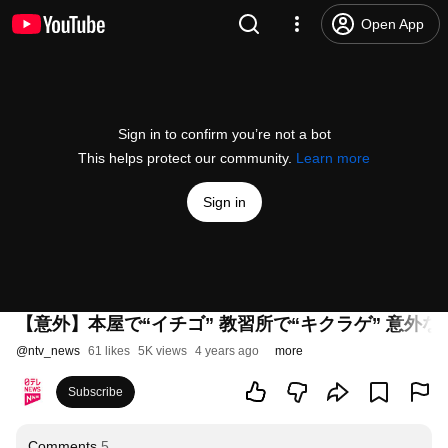
Open App
Sign in to confirm you’re not a bot
This helps protect our community.
Learn more
Sign in
【意外】本屋で“イチゴ” 教習所で“キクラゲ” 意外な
@
ntv_news
61 likes
5K views
4 years ago
more
Subscribe
Comments
5