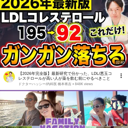
32:40
【2026年完全版】最新研究で分かった、LDL/悪玉コ
レステロールが高い人が薬を飲む前にやるべきこと
ドクターハッシー/内科医 橋本将吉
•
848K views