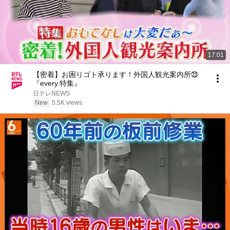
17:01
【密着】お困りゴト承ります！外国人観光案内所㉓
『every.特集』
日テレNEWS
New
5.5K views