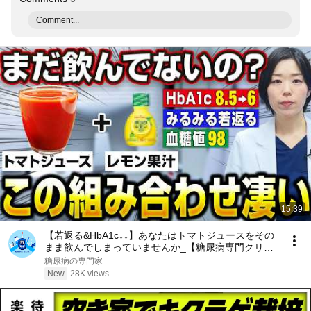
Comment...
15:39
【若返る&HbA1c↓↓】あなたはトマトジュースをその
まま飲んでしまっていませんか_【糖尿病専門クリニ
ック現役医師】
糖尿病の専門家
New
28K views