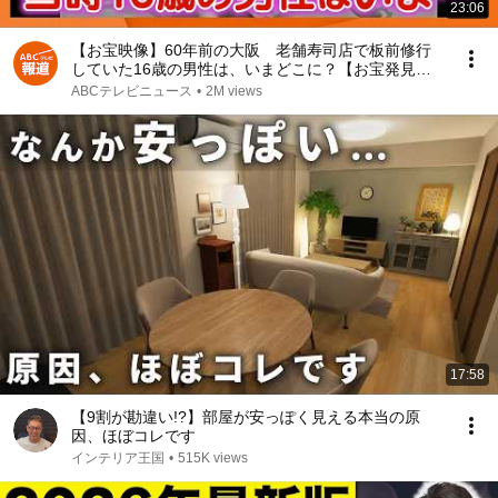
23:06
【お宝映像】60年前の大阪 老舗寿司店で板前修行
していた16歳の男性は、いまどこに？【お宝発見！
関西いまむかし】
ABCテレビニュース
•
2M views
17:58
【9割が勘違い!?】部屋が安っぽく見える本当の原
因、ほぼコレです
インテリア王国
•
515K views