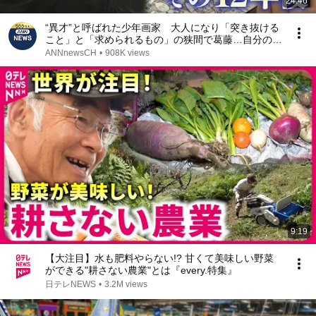
24:46
“異才”と呼ばれた少年画家 大人になり「突き抜ける
こと」と「求められるもの」の狭間で葛藤…自分の在
り方への問いを絵に込める【テレメンタリー】
ANNnewsCH
•
908K views
9:19
【大注目】水も肥料やらない!? 甘くて美味しい野菜
ができる"耕さない農業"とは『every.特集』
日テレNEWS
•
3.2M views