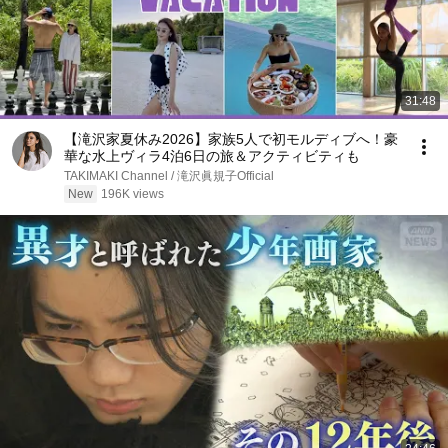
31:48
【滝沢家夏休み2026】家族5人で初モルディブへ！豪
華な水上ヴィラ4泊6日の旅＆アクティビティも
TAKIMAKI Channel / 滝沢眞規子Official
New
196K views