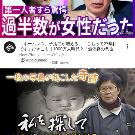
21:58
「ホームレス、子捨てが増える」「こもって27年目
です」ひきこもり1000万人時代？「酒依存の悪循環
と同じ」第一人者、斎藤環が明かす実態…子ども、家
NewsPicks /ニューズピックス
族への対応、不登校の３大原因、孤独死の懸念【落合
Auto-dubbed
485K views
陽一】