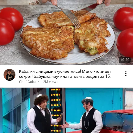
10:20
Кабачки с яйцами вкуснее мяса! Мало кто знает
секрет! Бабушка научила готовить рецепт за 15
минут
Chef Gafur
•
1.2M views