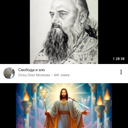
1:28:38
Свобода и зло
Отец Олег Моленко
•
441 views