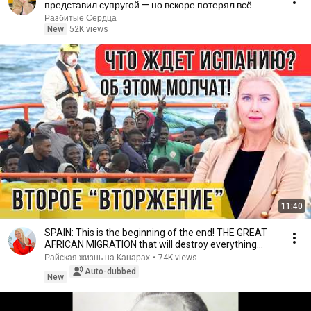
представил супругой — но вскоре потерял всё
Разбитые Сердца
New
52K views
11:40
SPAIN: This is the beginning of the end! THE GREAT
AFRICAN MIGRATION that will destroy everything...
Райская жизнь на Канарах
•
74K views
Auto-dubbed
New