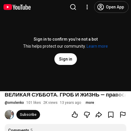
Open App
Sign in to confirm you’re not a bot
This helps protect our community.
Learn more
Sign in
ВЕЛИКАЯ СУББОТА. ГРОБ И ЖИЗНЬ — правосла
@
omolenko
101 likes
2K views
13 years ago
more
Subscribe
Comments
5