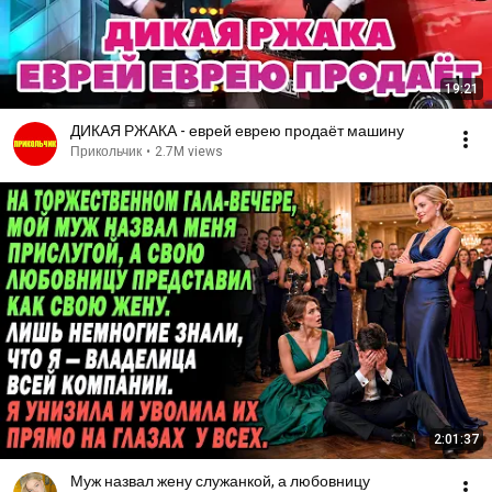
19:21
ДИКАЯ РЖАКА - еврей еврею продаёт машину
Прикольчик
•
2.7M views
2:01:37
Муж назвал жену служанкой, а любовницу