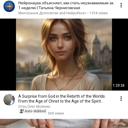
Нейронаука объясняет, как стать неузнаваемым за
1 неделю | Татьяна Черниговская
Ментальное Долголетие and НейроРесет
•
131K views
1:23:26
A Surprise from God in the Rebirth of the Worlds.
From the Age of Christ to the Age of the Spirit...
Отец Олег Моленко
Auto-dubbed
509 views