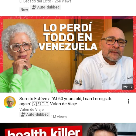
BELIEVE IT
El Legado del Éxito
•
26K views
Auto-dubbed
New
29:17
Sumito Estévez: "At 60 years old, I can't emigrate
again" 🇻🇪🇮🇹 Valen de Viaje
Valen de Viaje
Auto-dubbed
1M views