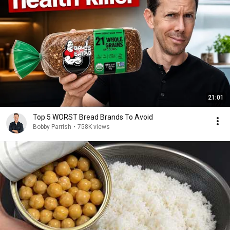
21:01
Top 5 WORST Bread Brands To Avoid
Bobby Parrish
•
758K views