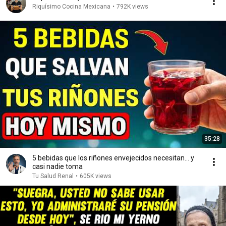
Riquísimo Cocina Mexicana
•
792K views
35:28
5 bebidas que los riñones envejecidos necesitan… y
casi nadie toma
Tu Salud Renal
•
605K views