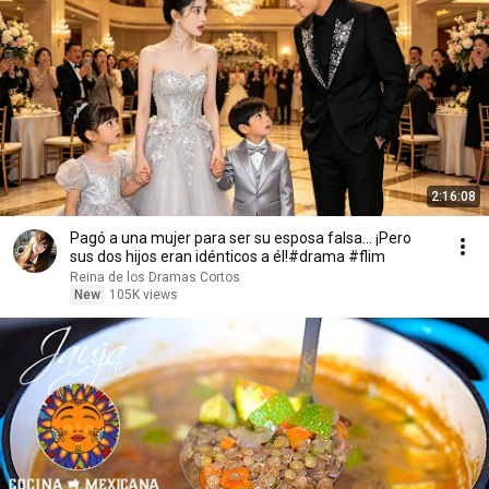
2:16:08
Pagó a una mujer para ser su esposa falsa... ¡Pero
sus dos hijos eran idénticos a él!#drama #flim
Reina de los Dramas Cortos
New
105K views