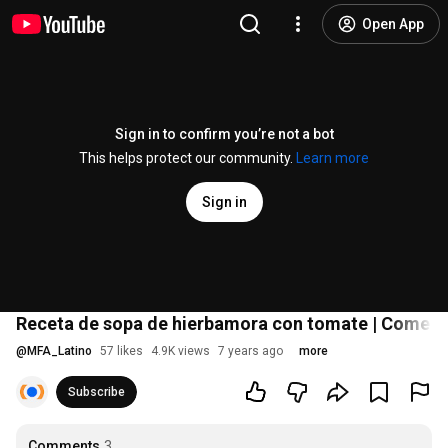
Open App
Sign in to confirm you’re not a bot
This helps protect our community.
Learn more
Sign in
Receta de sopa de hierbamora con tomate | Come C
@
MFA_Latino
57 likes
4.9K views
7 years ago
more
Subscribe
Comments
3