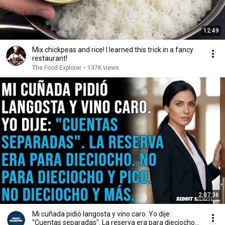
12:49
Mix chickpeas and rice! I learned this trick in a fancy
restaurant!
The Food Explorer
•
137K views
2:07:36
Mi cuñada pidió langosta y vino caro. Yo dije:
"Cuentas separadas". La reserva era para dieciocho...