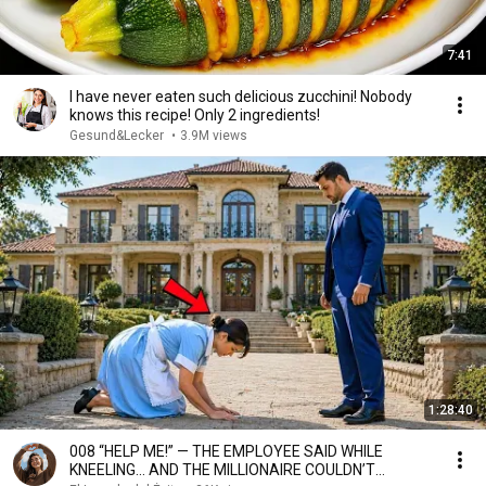
7:41
I have never eaten such delicious zucchini! Nobody
knows this recipe! Only 2 ingredients!
Gesund&Lecker
•
3.9M views
1:28:40
008 “HELP ME!” — THE EMPLOYEE SAID WHILE
KNEELING… AND THE MILLIONAIRE COULDN’T