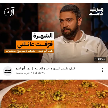
1:40:25
كيف تفسد الشهرة حياة العائلة! | عمر أبو لبدة
1M views
•
عرب كاست