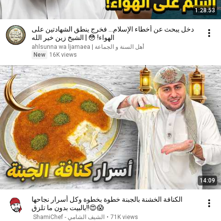
1:28:53
دخل يبحث عن أخطاء الإسلام... فخرج ينطق الشهادتين على
الهواء! 😳 | الشيخ زين خير الله
ahlsunna wa ljamaea | أهل السنة و الجماعة
New
16K views
14:09
الكنافة الخشنة بالجبنة خطوة بخطوة وكل أسرار نجاحها
بالبيت بدون ما تلزق!!😍😱
71K views
•
الشيف الشامي - ShamiChef