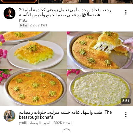
رجعت فجأة ووجدت أمي تعامل زوجتي كخادمة أمام 20
ضيفاً! 😱 رد فعلي صدم الجميع وأخرس الألسنة 🔥
ماذا؟!
New
2.2K views
5:51
أطيب وأسهل كنافه خشنه منزليه.. حلويات رمضانيه The
best rough konafa
302K views
•
اطيب الوصفات ymiii