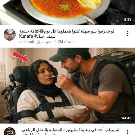
8:33
لو بتعرفوا شو سهلة كنتوا بتعملوها كل يوم😂كنافة خشنة
Kunafa #شيف_نبيل
1.2M views
•
شيف نبيل chef nabil
1:44:45
لم يرغب أحد في رعاية المليونيرة المصابة بالشلل الرباعي…
حتى ظهر مُوصِّل فقير