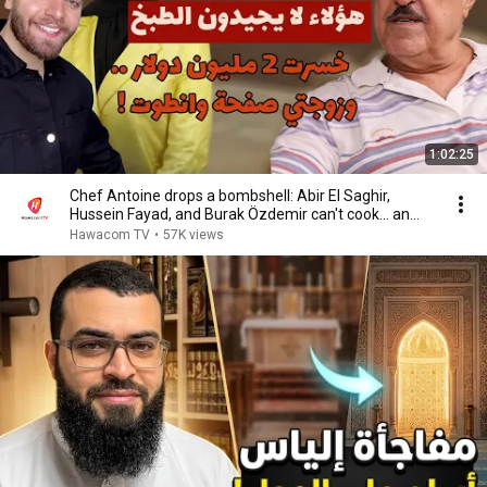
1:02:25
Chef Antoine drops a bombshell: Abir El Saghir,
Hussein Fayad, and Burak Özdemir can't cook... an...
Hawacom TV
•
57K views