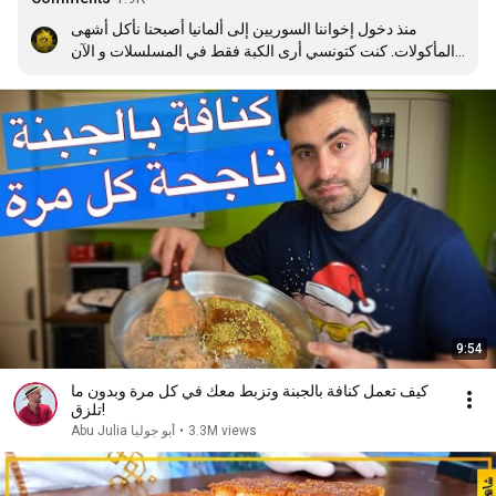
منذ دخول إخواننا السوريين إلى ألمانيا أصبحنا نأكل أشهى 
المأكولات. كنت كتونسي أرى الكبة فقط في المسلسلات و الآن 
أستطيع تناولها و هي لذيذة و فوق العادة. المطبخ السوري من 
أعظم المطابخ و احبها إلى قلبي.
9:54
كيف تعمل كنافة بالجبنة وتزبط معك في كل مرة وبدون ما
تلزق!
3.3M views
•
Abu Julia أبو جوليا