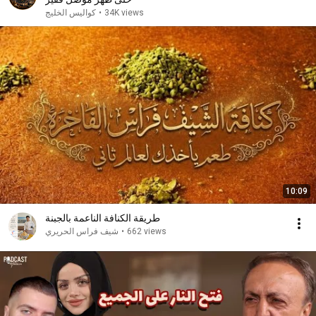
34K views
•
كواليس الخليج
10:09
طريقة الكنافة الناعمة بالجبنة
662 views
•
شيف فراس الحريري