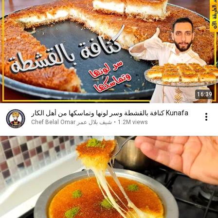
16:39
كنافة بالقشطة وسر لونها وتماسكها من أهل الكار Kunafa
1.2M views
•
شيف بلال عمر Chef Belal Omar