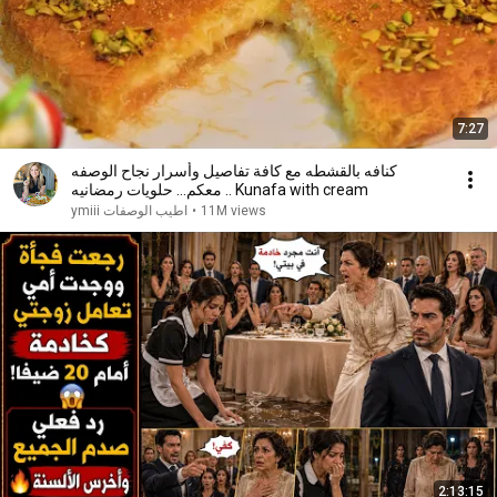
7:27
كنافه بالقشطه مع كافة تفاصيل وأسرار نجاح الوصفه
معكم... حلويات رمضانيه .. Kunafa with cream
11M views
•
اطيب الوصفات ymiii
2:13:15