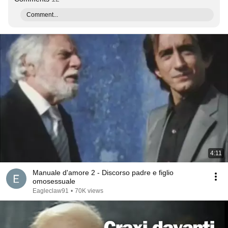
Comment...
4:11
Manuale d'amore 2 - Discorso padre e figlio
omosessuale
Eagleclaw91
•
70K views