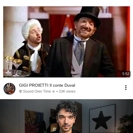
5:52
GIGI PROIETTI Il conte Duval
☢️ Sound Over Time ☣️
•
33K views