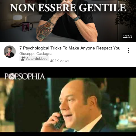
12:53
7 Psychological Tricks To Make Anyone Respect You
Giuseppe Castagna
Auto-dubbed
402K views