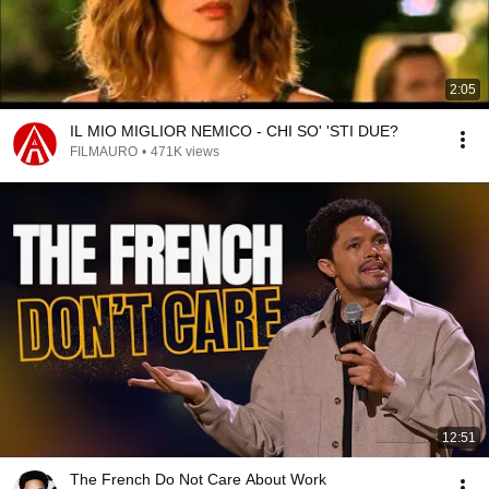
2:05
IL MIO MIGLIOR NEMICO - CHI SO' 'STI DUE?
FILMAURO
•
471K views
12:51
The French Do Not Care About Work