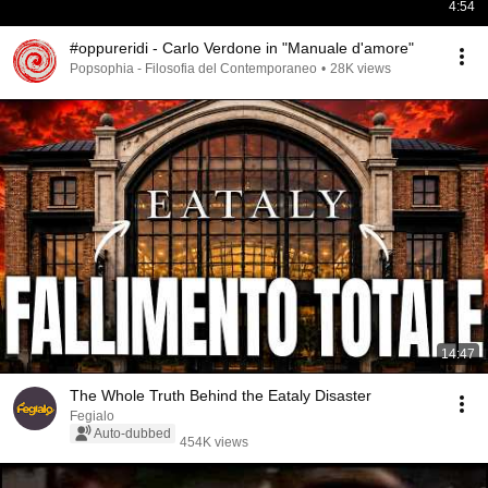
4:54
#oppureridi - Carlo Verdone in "Manuale d'amore"
Popsophia - Filosofia del Contemporaneo
•
28K views
14:47
The Whole Truth Behind the Eataly Disaster
Fegialo
Auto-dubbed
454K views