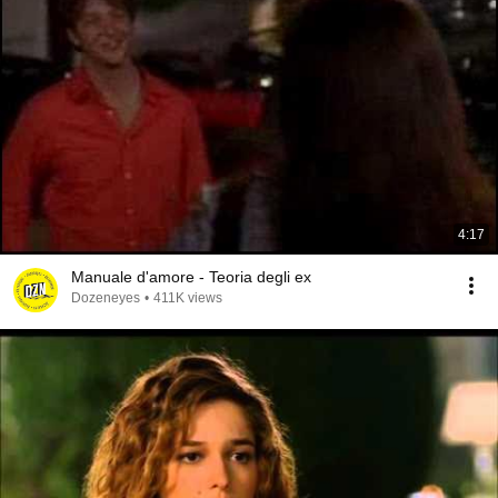
4:17
Manuale d'amore - Teoria degli ex
Dozeneyes
•
411K views