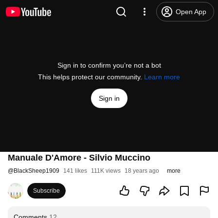
Open App
Sign in to confirm you’re not a bot
This helps protect our community.
Learn more
Sign in
Manuale D'Amore - Silvio Muccino
@
BlackSheep1909
141 likes
111K views
18 years ago
more
Subscribe
Comments
12