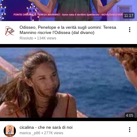
11:17
Odisseo, Penelope e la verità sugli uomini: Teresa
Mannino riscrive l’Odissea (dal divano)
Risoluto
•
134K views
4:05
cicalina - che ne sarà di noi
marica _p86
•
277K views