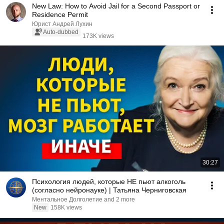
New Law: How to Avoid Jail for a Second Passport or
Residence Permit
Юрист Андрей Лухин
Auto-dubbed
173K views
30:27
Психология людей, которые НЕ пьют алкоголь
(согласно нейронауке) | Татьяна Черниговская
Ментальное Долголетие and 2 more
New
158K views