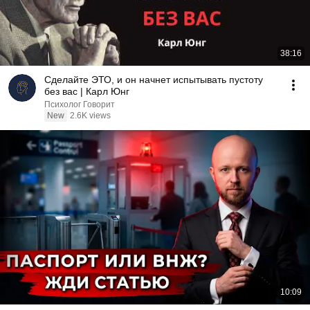
38:16
Сделайте ЭТО, и он начнет испытывать пустоту
без вас | Карл Юнг
Психолог Говорит
New
2.6K views
10:09