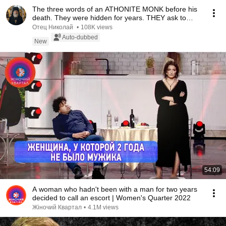
The three words of an ATHONITE MONK before his
death. They were hidden for years. THEY ask to
pas...
Отец Николай
•
108K views
Auto-dubbed
New
54:09
A woman who hadn't been with a man for two years
decided to call an escort | Women's Quarter 2022
Жіночий Квартал
•
4.1M views