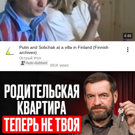
4:46
Putin and Sobchak at a villa in Finland (Finnish
archives)
Острый Угол
Auto-dubbed
391K views