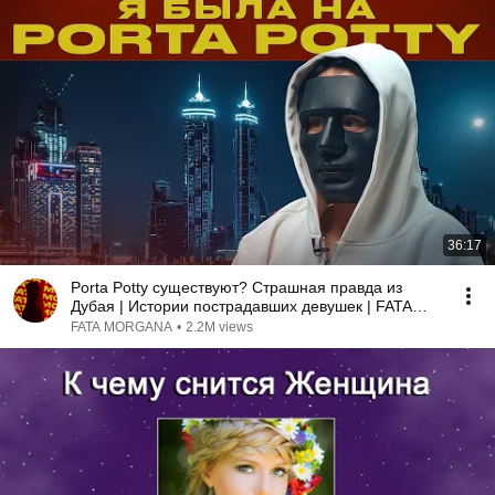
36:17
Porta Potty существуют? Страшная правда из
Дубая | Истории пострадавших девушек | FATA
MORGANA
FATA MORGANA
•
2.2M views