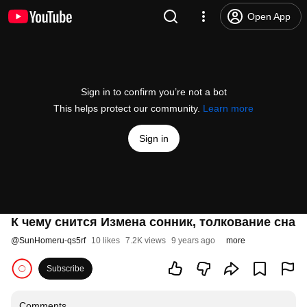
Open App
Sign in to confirm you’re not a bot
This helps protect our community.
Learn more
Sign in
К чему снится Измена сонник, толкование сна
@
SunHomeru-qs5rf
10 likes
7.2K views
9 years ago
more
Subscribe
Comments