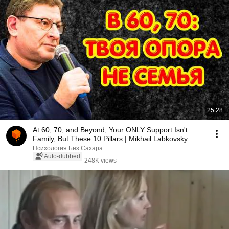
25:28
At 60, 70, and Beyond, Your ONLY Support Isn't
Family, But These 10 Pillars | Mikhail Labkovsky
Психология Без Сахара
Auto-dubbed
248K views