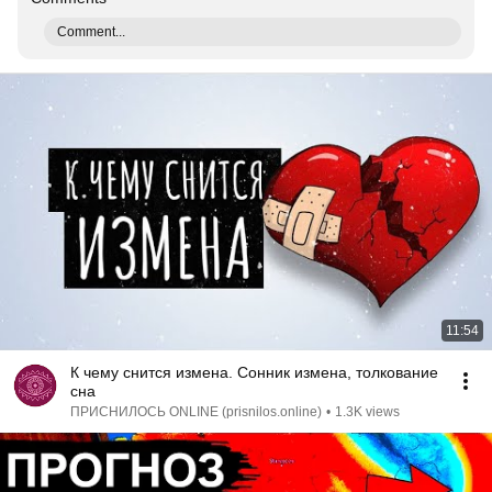
Comment...
11:54
К чему снится измена. Сонник измена, толкование
сна
ПРИСНИЛОСЬ ONLINE (prisnilos.online)
•
1.3K views