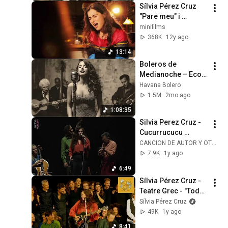
Sílvia Pérez Cruz 
"Pare meu" i 
"Cucurrucucú 
minifilms
paloma" (Concerts 
368K
12y ago
Privats)
13:14
Boleros de 
Medianoche – Ecos 
de La Habana
Havana Bolero
1.5M
2mo ago
1:08:35
Silvia Perez Cruz - 
Cucurrucucu 
paloma 
CANCION DE AUTOR Y OTRAS HIERBAS. CONTRACORRIENTE
(21.07.2024)
7.9K
1y ago
6:49
Sílvia Pérez Cruz - 
Teatre Grec - "Toda 
la vida, un día" - 
Sílvia Pérez Cruz
Bises "Mañana" 
49K
1y ago
(8/8)
8:41