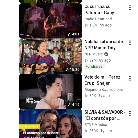
Cucurrucucú 
Paloma - Gaby 
Moreno | Live from 
Radio Heartland
Here with Chris Thile
1.3M
9y ago
4:01
Natalia Lafourcade: 
NPR Music Tiny 
Desk Concert
NPR Music
39M
8y ago
Fundraiser
15:20
Vete de mi   Perez 
Cruz   Snajer
Alejandro Basiliquiotis
80K
3y ago
4:19
SÍLVIA & SALVADOR - 
“El corazón por 
delante” | La 
RTVE Música
Revuelta
353K
1y ago