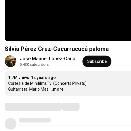
Silvia Pérez Cruz-Cucurrucucú paloma
Jose Manuel Lopez-Cano
Subscribe
5.43K subscribers
1.7M views
12 years ago
Cortesía de MinifilmsTv  (Concerts Privats)  

Guitarrista: Mario Mas
...more
Comments