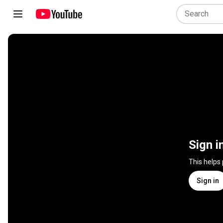
Sign i
This helps
Sign in