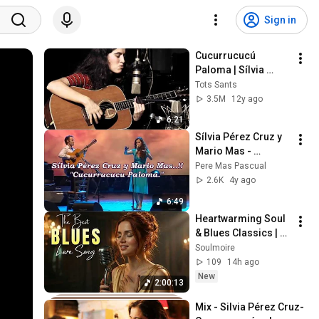
Sign in
Cucurrucucú 
Paloma | Sílvia 
Pérez Cruz i Raül 
Tots Sants
Fernández
3.5M
12y ago
6:21
Sílvia Pérez Cruz y 
Mario Mas - 
Cucurrucucu 
Pere Mas Pascual
Paloma - 17è 
2.6K
4y ago
Festival Pare Manel 
6:49
2013
Heartwarming Soul 
& Blues Classics | 
Romantic Collection 
Soulmoire
Inspired by Etta 
109
14h ago
James
New
2:00:13
Mix - Silvia Pérez Cruz-