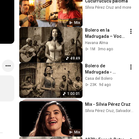
Cucurrucucú paloma
Sílvia Pérez Cruz and more
Mix
Bolero en la 
Madrugada – Voces 
del Alma en La 
Havana Alma
Habana
1M
3mo ago
49:49
Bolero de 
Madrugada - 
Cuando La Habana 
Casa del Bolero
Suspira
23K
9d ago
1:00:01
Mix - Sílvia Pérez Cruz
Sílvia Pérez Cruz, Salvador Sobral, and more
Mix