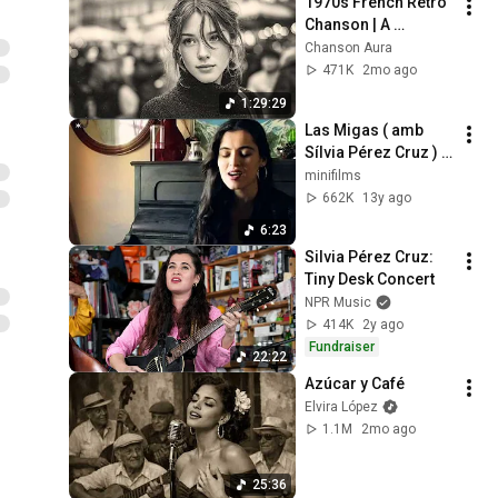
1970s French Retro 
Chanson | A 
Timeless Dream | 
Chanson Aura
Slow Cafe Moments 
471K
2mo ago
(60s 70s 80s)
1:29:29
Las Migas ( amb 
Sílvia Pérez Cruz ) · 
Noche en el río 
minifilms
(Concerts privats · 
662K
13y ago
Minifilmstv )
6:23
Silvia Pérez Cruz: 
Tiny Desk Concert
NPR Music
414K
2y ago
Fundraiser
22:22
Azúcar y Café
Elvira López
1.1M
2mo ago
25:36