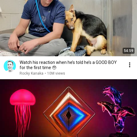
54:59
Watch his reaction when he’s told he’s a GOOD BOY
for the first time 🥹
Rocky Kanaka
•
10M views