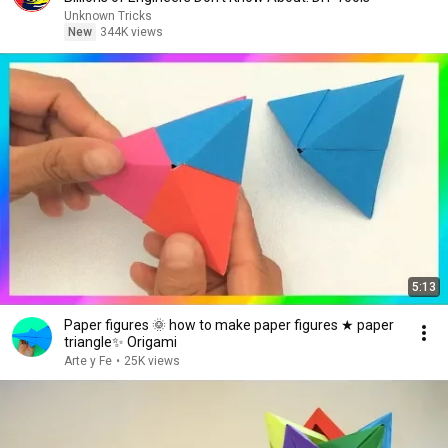
Unknown Tricks
New
344K views
5:13
Paper figures 🌞 how to make paper figures ★ paper
triangle✨ Origami
Arte y Fe
•
25K views