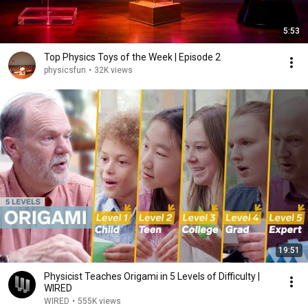
5:53
Top Physics Toys of the Week | Episode 2
physicsfun
•
32K views
19:51
Physicist Teaches Origami in 5 Levels of Difficulty |
WIRED
WIRED
•
555K views