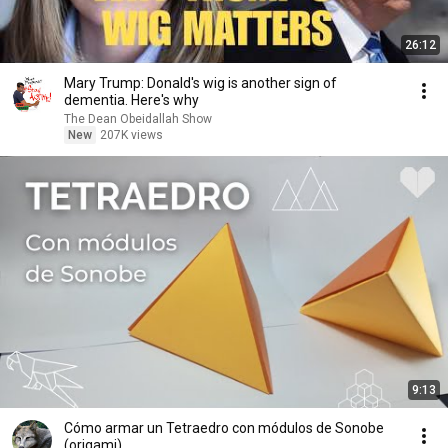
26:12
Mary Trump: Donald's wig is another sign of
dementia. Here's why
The Dean Obeidallah Show
New
207K views
9:13
Cómo armar un Tetraedro con módulos de Sonobe
(origami)