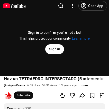
Open App
Sign in to confirm you’re not a bot
This helps protect our community.
Learn more
Sign in
Haz un TETRAEDRO INTERSECTADO (5 intersecting 
@
origamOrama
6.6K likes
520K views
13 years ago
more
Subscribe
Comments
230