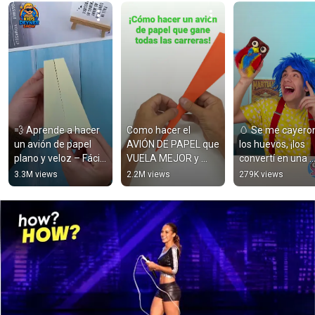
💨 Aprende a hacer 
Como hacer el 
🥚 Se me cayeron
un avión de papel 
AVIÓN DE PAPEL que 
los huevos, ¡los 
plano y veloz – Fácil 
VUELA MEJOR y 
convertí en una 
y rápido 
más LEJOS
divertida lechuza!
3.3M views
2.2M views
279K views
#kidsdeynershow 
#manualidades 
#videoseducativos
#DIY #arte