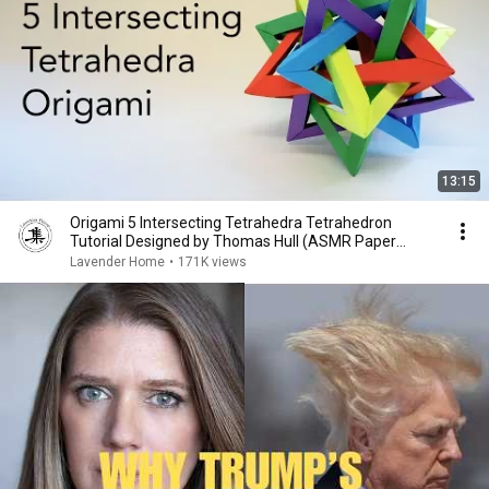
13:15
Origami 5 Intersecting Tetrahedra Tetrahedron
Tutorial Designed by Thomas Hull (ASMR Paper
Folding)
Lavender Home
•
171K views