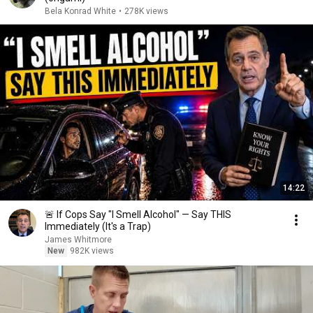
Bela Konrad White
•
278K views
14:22
🚨 If Cops Say "I Smell Alcohol" — Say THIS
Immediately (It's a Trap)
James Whitmore
New
982K views