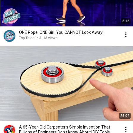
5:16
ONE Rope. ONE Girl. You CANNOT Look Away!
Top Talent
•
3.1M views
25:02
A 65-Year-Old Carpenter’s Simple Invention That
Billions of Engineers Don’t Know About! DIY Tools