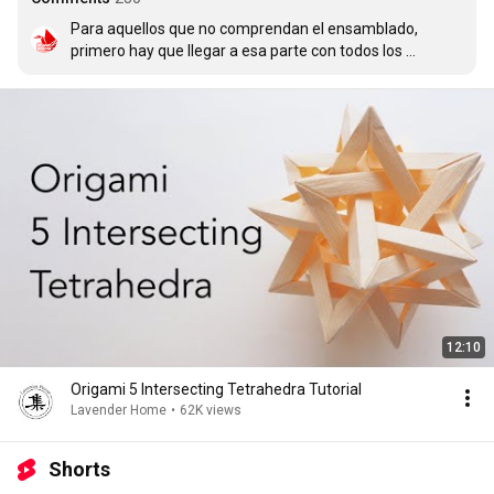
Para aquellos que no comprendan el ensamblado, 
primero hay que llegar a esa parte con todos los 
módulos hechos. Una vez que estén listos para empezar 
a ensamblar, hay que poner mucha atención al tutorial. 
Creanme, esa es la mejor forma. SI AÚN ASÍ HAY ALGO 
QUE NO SE ENTIENDA, DEJEN EN LOS COMENTARIOS 
ESPECIFICAMENTE QUÉ ES. like para que lo vean!
12:10
Origami 5 Intersecting Tetrahedra Tutorial
Lavender Home
•
62K views
Shorts