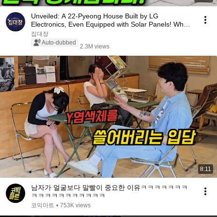
Unveiled: A 22-Pyeong House Built by LG
Electronics, Even Equipped with Solar Panels! What
Happen...
집대장
Auto-dubbed
2.3M views
8:11
남자가 얼굴보다 말빨이 중요한 이유ㅋㅋㅋㅋㅋㅋㅋ
ㅋㅋㅋㅋㅋㅋㅋㅋㅋㅋㅋ
코믹마트
•
753K views