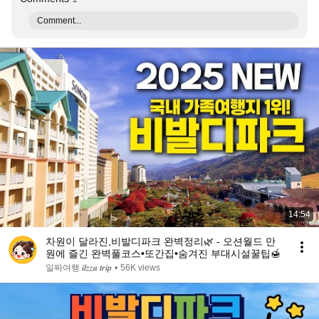
Comment...
14:54
차원이 달라진,비발디파크 완벽정리🌿 - 오션월드 만
원에 즐긴 완벽풀코스•또간집•숨겨진 부대시설꿀팁🍯
일짜여행 𝒊𝒍𝒛𝒛𝒂 𝒕𝒓𝒊𝒑
•
56K views