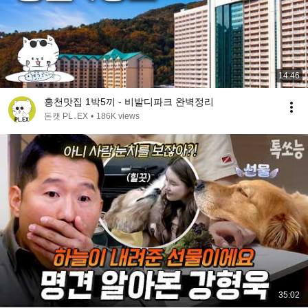
14:46
홍천맛집 1박5끼 - 비발디파크 완벽정리
돈캣 PL․EX
•
186K views
35:02