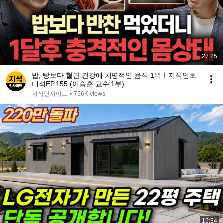
27:25
밥, 빵보다 혈관 건강에 치명적인 음식 1위ㅣ지식인초
대석EP.155 (이승훈 교수 1부)
지식인사이드
•
756K views
15:34