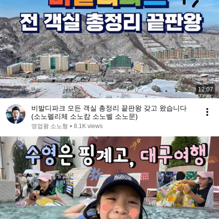
12:07
비발디파크 모든 객실 총정리 끝판왕 갖고 왔습니다
(소노펠리체 소노캄 소노벨 소노문)
영업왕 소노형
•
8.1K views