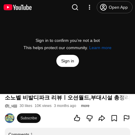
Open App
Sign in to confirm you’re not a bot
This helps protect our community.
Learn more
Sign in
소노벨 비발디파크 리뷰ㅣ오션월드,부대시설 총정리 i
@
j_ujjjj
30 likes
10K views
3 months ago
more
Subscribe
Comments
1