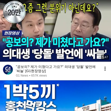
5:47
"공보의? 제가 미쳤다고 가요?" 의대생 '당돌' 발언에
'싸늘' [G1현장영상]
G1 News
•
657K views