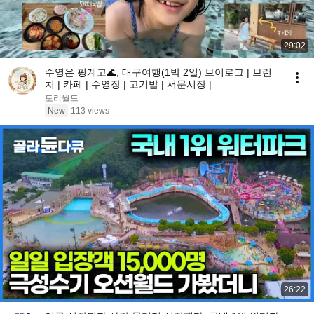
29:02
수영은 핑계고🌊, 대구여행(1박 2일) 브이로그 | 브런
치 | 카페 | 수영장 | 고기밥 | 서문시장 |
토리월드
New
113 views
26:22