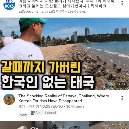
여름 시작되자 사람 몰리기 시작했다. 국내 1위 워터파
크라고 불리는 오션월드 찾아가봤더니｜워터파크 안
전요원이 극한직업인 이유｜극한직업｜#골라듄다큐
EBSDocumentary (EBS 다큐)
•
299K views
35:05
The Shocking Reality of Pattaya, Thailand, Where
Korean Tourists Have Disappeared
세계는요지경 YOZIGYEONG
•
367K views
Auto-dubbed
New