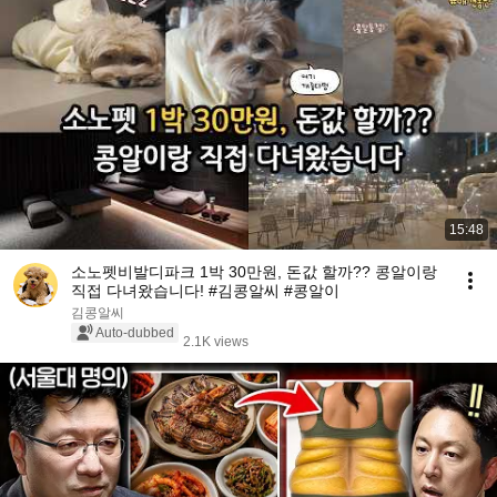
15:48
소노펫비발디파크 1박 30만원, 돈값 할까?? 콩알이랑
직접 다녀왔습니다! #김콩알씨 #콩알이
김콩알씨
Auto-dubbed
2.1K views