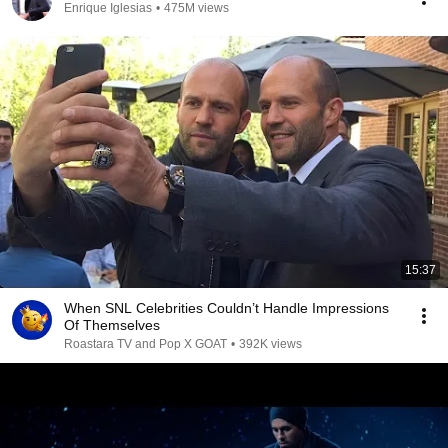
Enrique Iglesias
•
475M views
15:37
When SNL Celebrities Couldn’t Handle Impressions
Of Themselves
Roastara TV and Pop X GOAT
•
392K views