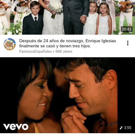
30:43
Después de 24 años de noviazgo, Enrique Iglesias
finalmente se casó y tienen tres hijos.
FamososEspañoles
•
98K views
3:55