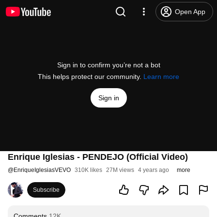
Open App
Sign in to confirm you’re not a bot
This helps protect our community.
Learn more
Sign in
Enrique Iglesias - PENDEJO (Official Video)
@
EnriqueIglesiasVEVO
310K likes
27M views
4 years ago
more
Subscribe
Comments
12K