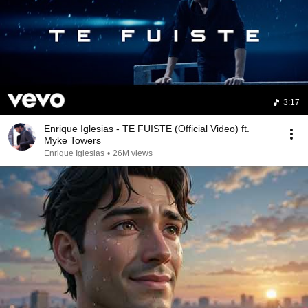
3:17
Enrique Iglesias - TE FUISTE (Official Video) ft.
Myke Towers
Enrique Iglesias
•
26M views