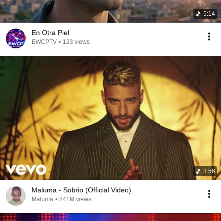
5:14
En Otra Piel
EWCPTV
•
123 views
3:56
Maluma - Sobrio (Official Video)
Maluma
•
841M views