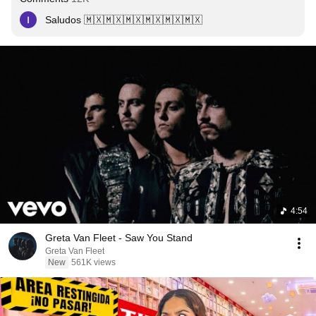
Saludos 🇲🇽🇲🇽🇲🇽🇲🇽🇲🇽🇲🇽
4:54
Greta Van Fleet - Saw You Stand
Greta Van Fleet
New
561K views