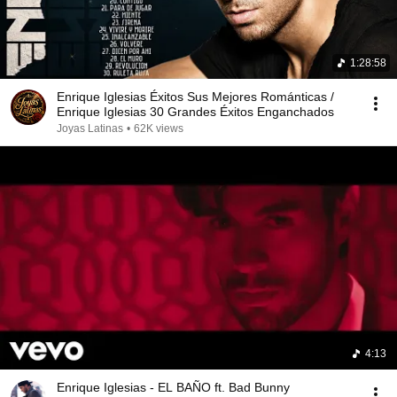
1:28:58
Enrique Iglesias Éxitos Sus Mejores Románticas /
Enrique Iglesias 30 Grandes Éxitos Enganchados
Joyas Latinas
•
62K views
4:13
Enrique Iglesias - EL BAÑO ft. Bad Bunny