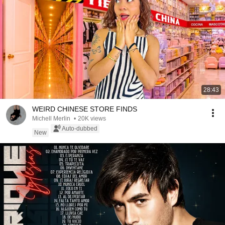
28:43
WEIRD CHINESE STORE FINDS
Michell Merlin
•
20K views
Auto-dubbed
New