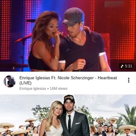
5:31
Enrique Iglesias Ft. Nicole Scherzinger - Heartbeat
(LIVE)
Enrique Iglesias
•
16M views