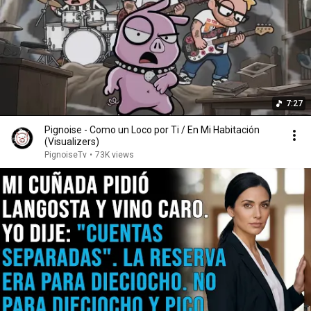
7:27
Pignoise - Como un Loco por Ti / En Mi Habitación
(Visualizers)
PignoiseTv
•
73K views