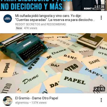
2:07:36
Mi cuñada pidió langosta y vino caro. Yo dije:
"Cuentas separadas". La reserva era para dieciocho...
REDDIT SECRETOS and REDSOMBRAS
New
47K views
5:45
El Gremio - Dame Otro Papel
elgremiou
•
137K views