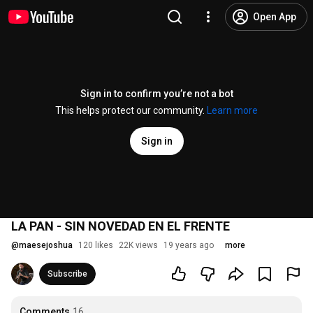
Open App
Sign in to confirm you’re not a bot
This helps protect our community.
Learn more
Sign in
LA PAN - SIN NOVEDAD EN EL FRENTE
@
maesejoshua
120 likes
22K views
19 years ago
more
Subscribe
Comments
16