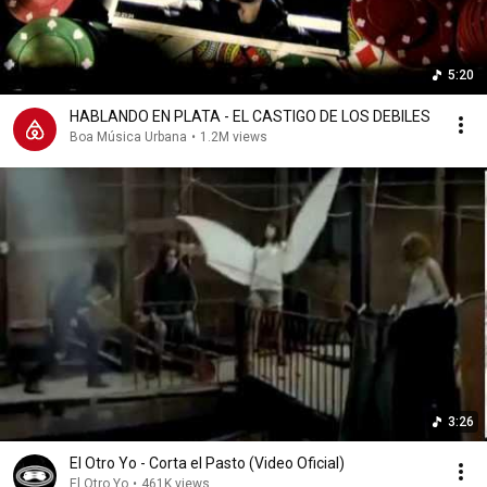
5:20
HABLANDO EN PLATA - EL CASTIGO DE LOS DEBILES
Boa Música Urbana
•
1.2M views
3:26
El Otro Yo - Corta el Pasto (Video Oficial)
El Otro Yo
•
461K views