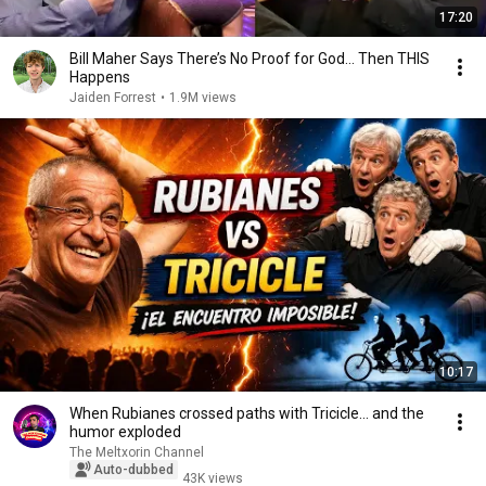
17:20
Bill Maher Says There’s No Proof for God... Then THIS
Happens
Jaiden Forrest
•
1.9M views
10:17
When Rubianes crossed paths with Tricicle... and the
humor exploded
The Meltxorin Channel
Auto-dubbed
43K views