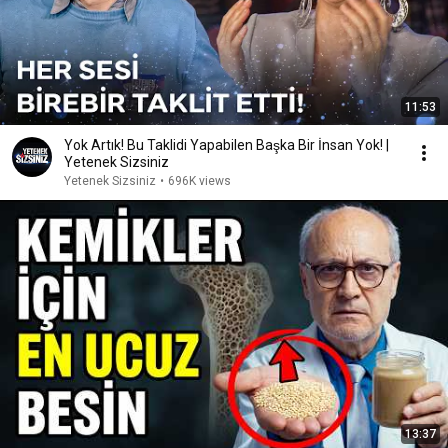
11:53
Yok Artık! Bu Taklidi Yapabilen Başka Bir İnsan Yok! |
Yetenek Sizsiniz
Yetenek Sizsiniz
•
696K views
13:37