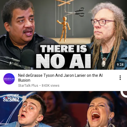
9:24
Neil deGrasse Tyson And Jaron Lanier on the AI
Illusion
StarTalk Plus
•
843K views