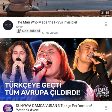
31:55
The Man Who Made the F-35s Invisible!
Seyir
Auto-dubbed
537K views
7:22
DÜNYAYA DAMGA VURAN 3 Türkçe Performans! |
Yetenek Avcısı