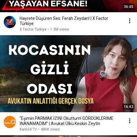
36:45
Hayrete Düşüren Ses: Ferah Zeydan! | X Factor
Türkiye
X Factor Türkiye
•
1.3M views
16:42
"Eşimin PARMAK İZİNİ Okuttum! GÖRDÜKLERİME
İNANAMADIM" | Avukat Ülkü Keskin Zeytin
Kare34 TV
•
486K views