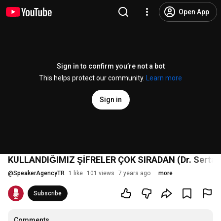
Open App
Sign in to confirm you’re not a bot
This helps protect our community.
Learn more
Sign in
KULLANDIĞIMIZ ŞİFRELER ÇOK SIRADAN (Dr. Sertaç
@
SpeakerAgencyTR
1 like
101 views
7 years ago
more
Subscribe
Comments