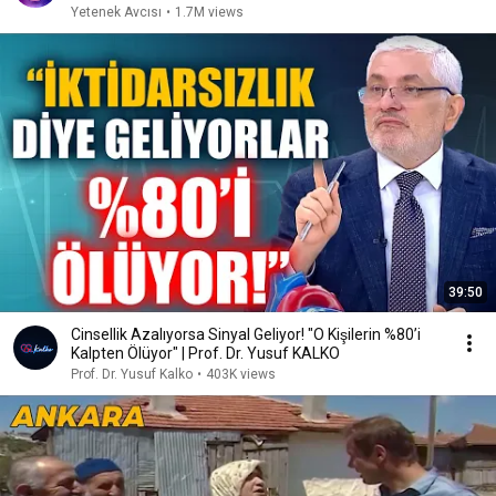
Yetenek Avcısı
•
1.7M views
39:50
Cinsellik Azalıyorsa Sinyal Geliyor! "O Kişilerin %80’i
Kalpten Ölüyor" | Prof. Dr. Yusuf KALKO
Prof. Dr. Yusuf Kalko
•
403K views