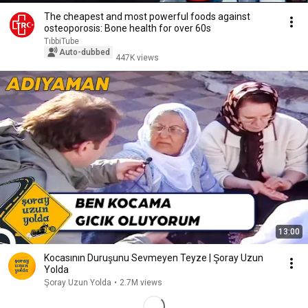
The cheapest and most powerful foods against
osteoporosis: Bone health for over 60s
TıbbiTube
Auto-dubbed
447K views
13:00
Kocasının Duruşunu Sevmeyen Teyze | Şoray Uzun
Yolda
Şoray Uzun Yolda
•
2.7M views