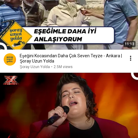
11:13
Eşeğini Kocasından Daha Çok Seven Teyze - Ankara |
Şoray Uzun Yolda
Şoray Uzun Yolda
•
2.5M views