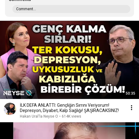
Comment...
50:35
İLK DEFA ANLATTI: Gençliğin Sırrını Veriyorum!
Depresyon, Diyabet, Kalp Sağlığı! ŞAŞIRACAKSINIZ!
Hakan Ural'la Neyse O
•
614K views