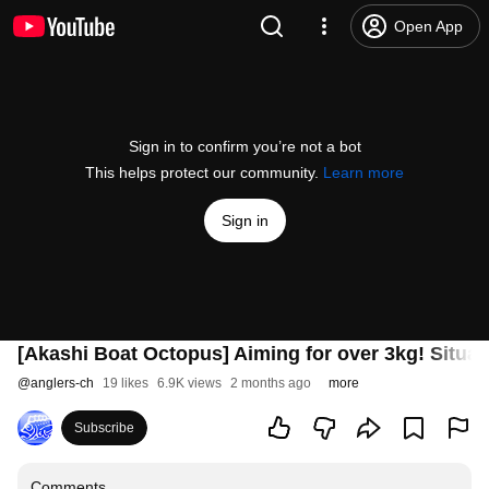
Open App
Sign in to confirm you’re not a bot
This helps protect our community.
Learn more
Sign in
[Akashi Boat Octopus] Aiming for over 3kg! Situat
@
anglers-ch
19 likes
6.9K views
2 months ago
more
Subscribe
Comments