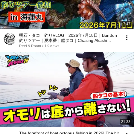
7:47
明石・タコ 釣りVLOG 2026年7月18日｜BunBun
釣りツアー｜夏本番｜船タコ｜Chasing Akashi
Octopus 2026/7/18
Reel & Roam
•
1K views
21:33
The forefront of boat octopus fishing in 2026! The hit