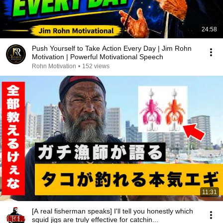
24:58
Push Yourself to Take Action Every Day | Jim Rohn
Motivation | Powerful Motivational Speech
Rohn Motivation
•
152 views
11:31
[A real fisherman speaks] I'll tell you honestly which
squid jigs are truly effective for catchin...