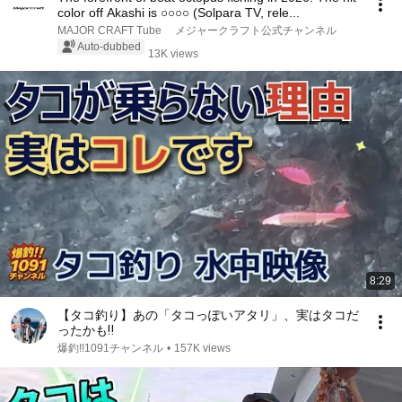
color off Akashi is ○○○○ (Solpara TV, rele...
MAJOR CRAFT Tube メジャークラフト公式チャンネル
Auto-dubbed
13K views
8:29
【タコ釣り】あの「タコっぽいアタリ」、実はタコだ
ったかも‼️
爆釣!!1091チャンネル
•
157K views