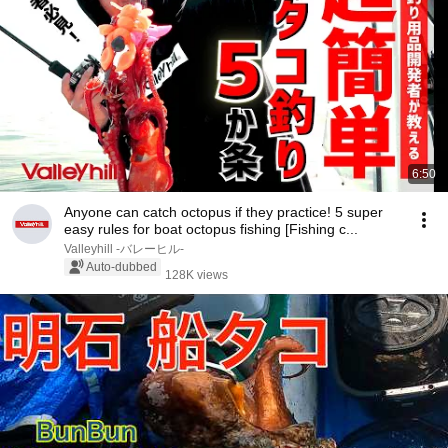
6:50
Anyone can catch octopus if they practice! 5 super
easy rules for boat octopus fishing [Fishing c...
Valleyhill -バレーヒル-
Auto-dubbed
128K views