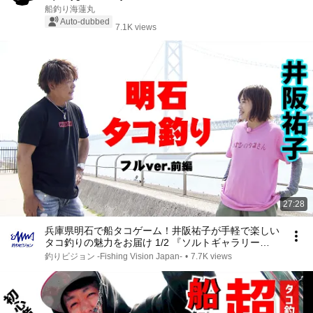
船釣り海蓮丸
Auto-dubbed
7.1K views
27:28
兵庫県明石で船タコゲーム！井阪祐子が手軽で楽しい
タコ釣りの魅力をお届け 1/2 『ソルトギャラリー
36』＜フルver＞【釣りビジョン】
釣りビジョン -Fishing Vision Japan-
•
7.7K views