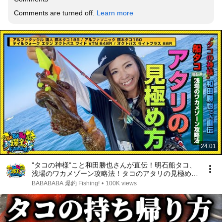
Comments are turned off. 
Learn more
24:01
”タコの神様”こと和田勝也さんが直伝！明石船タコ、
浅場のワカメゾーン攻略法！タコのアタリの見極め方
とは！？【第44回放送（2022/8/3）】
BABABABA 爆釣 Fishing!
•
100K views