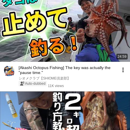
24:59
[Akashi Octopus Fishing] The key was actually the
"pause time."
シオメクラブ【SHIOME倶楽部】
Auto-dubbed
11K views