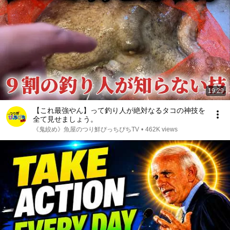
19:29
【これ最強やん】って釣り人が絶対なるタコの神技を
全て見せましょう。
《鬼絞め》魚屋のつり鮮ぴっちぴちTV
•
462K views