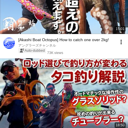
15:01
[Akashi Boat Octopus] How to catch one over 2kg!
アングラーズチャンネル
Auto-dubbed
73K views
18:50