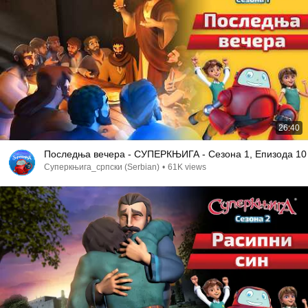
26:40
Последња вечера - СУПЕРКЊИГА - Сезона 1, Епизода 10
Суперкњига_српски (Serbian)
•
61K views