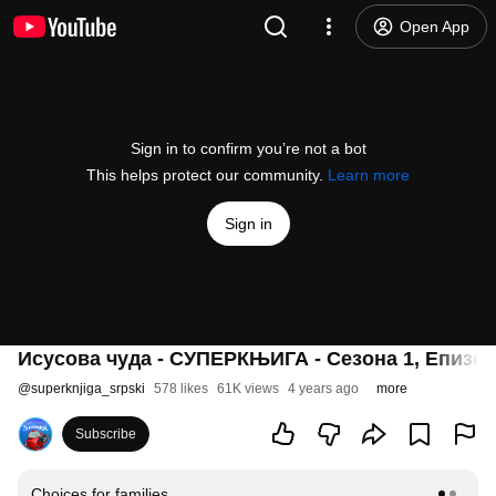
Open App
Sign in to confirm you’re not a bot
This helps protect our community.
Learn more
Sign in
Исусова чуда - СУПЕРКЊИГА - Сезона 1, Епизод
@
superknjiga_srpski
578 likes
61K views
4 years ago
more
Subscribe
Choices for families