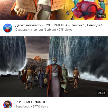
26:40
Десет заповести - СУПЕРКЊИГА - Сезона 1, Епизода 5
Суперкњига_српски (Serbian)
•
57K views
26:38
PUSTI MOJ NAROD
Superbook
•
177K views