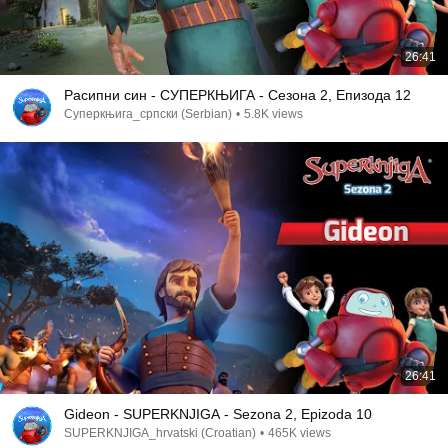
26:41
Расипни син - СУПЕРКЊИГА - Сезона 2, Епизода 12
Суперкњига_српски (Serbian)
•
5.8K views
26:41
Gideon - SUPERKNJIGA - Sezona 2, Epizoda 10
SUPERKNJIGA_hrvatski (Croatian)
•
465K views