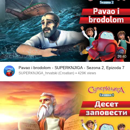
26:40
Pavao i brodolom - SUPERKNJIGA - Sezona 2, Epizoda 7
SUPERKNJIGA_hrvatski (Croatian)
•
429K views