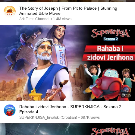
The Story of Joseph | From Pit to Palace | Stunning
Animated Bible Movie
Ark Films Channel
•
1.4M views
26:39
Rahaba i zidovi Jerihona - SUPERKNJIGA - Sezona 2,
Epizoda 4
SUPERKNJIGA_hrvatski (Croatian)
•
687K views