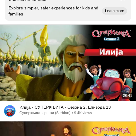
Explore simpler, safer experiences for kids and
Learn more
families
26:41
Илија - СУПЕРКЊИГА - Сезона 2, Епизода 13
Суперкњига_српски (Serbian)
•
9.4K views