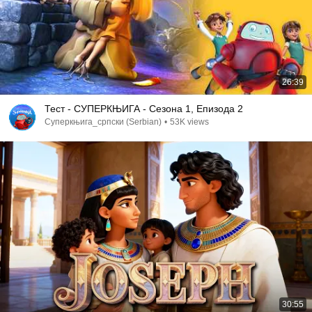
26:39
Тест - СУПЕРКЊИГА - Сезона 1, Епизода 2
Суперкњига_српски (Serbian)
•
53K views
30:55