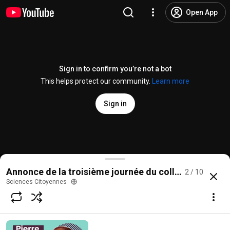
Open App
Sign in to confirm you’re not a bot
This helps protect our community.
Learn more
Sign in
COLLOQUE | Science, société, responsabilité | 2
Annonce de la troisième journée du colloque "Respons
2 / 10
@
SciencesCitoyennes
2 likes
273 views
8 years ago
more
Sciences Citoyennes
Subscribe
Comments