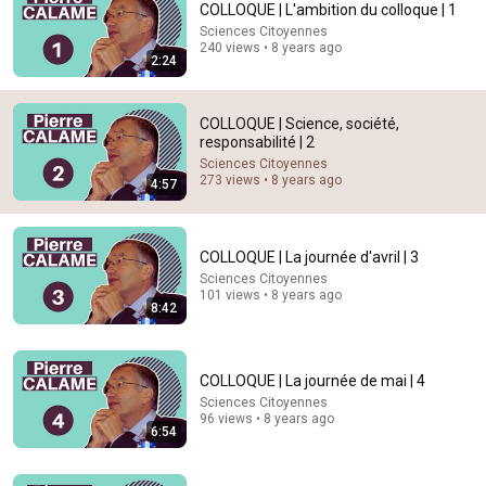
COLLOQUE | L'ambition du colloque | 1
Sciences Citoyennes
Comment...
240 views • 8 years ago
2:24
COLLOQUE | Science, société,
responsabilité | 2
Sciences Citoyennes
273 views • 8 years ago
4:57
COLLOQUE | La journée d'avril | 3
Sciences Citoyennes
101 views • 8 years ago
8:42
8:42
COLLOQUE | La journée d'avril | 3
COLLOQUE | La journée de mai | 4
Sciences Citoyennes
•
101 views
Sciences Citoyennes
96 views • 8 years ago
6:54