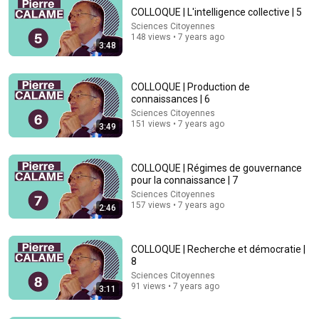
COLLOQUE | L'intelligence collective | 5
Sciences Citoyennes
148 views • 7 years ago
3:48
COLLOQUE | Production de
connaissances | 6
Sciences Citoyennes
3:35
151 views • 7 years ago
3:49
COLLOQUE | Nouveau contrat entre recherche et
société | 10
COLLOQUE | Régimes de gouvernance
Sciences Citoyennes
•
137 views
pour la connaissance | 7
Sciences Citoyennes
157 views • 7 years ago
2:46
COLLOQUE | Recherche et démocratie |
8
Sciences Citoyennes
91 views • 7 years ago
3:11