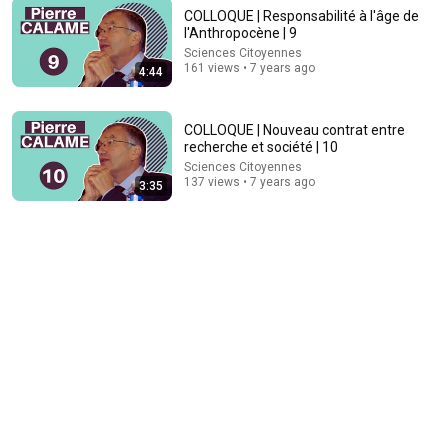
COLLOQUE | Responsabilité à l'âge de
l'Anthropocène | 9
2:24
Sciences Citoyennes
161 views • 7 years ago
4:44
COLLOQUE | L'ambition du colloque | 1
Sciences Citoyennes
•
240 views
COLLOQUE | Nouveau contrat entre
recherche et société | 10
Sciences Citoyennes
137 views • 7 years ago
3:35
22:13
If Cops Ask: "Where You Headed?" - Say THIS Simple
Phrase (Might Get You Out Of Jail)
Marcus Reed
•
248K views