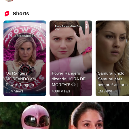
Shorts
Os Rangers 
Power Rangers 
Samurai unido! 
MORFANDO em 
dizendo HORA DE 
Samurai para 
Power Rangers: 
MORFAR! 💥 | 
sempre! #shorts ⚡️
Agora e Sempre 💙
Netflix Brasil 
Power Rangers p
1.3M views
438K views
1M views
❤️💚🖤 | Netflix Brasil 
#powerrangers
Crianças
#powerrangers