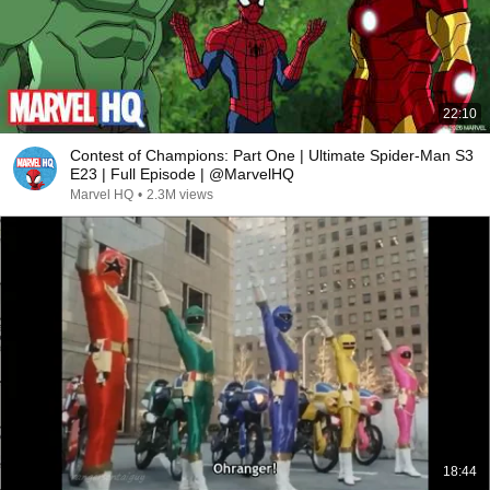
22:10
Contest of Champions: Part One | Ultimate Spider-Man S3
E23 | Full Episode | @MarvelHQ
Marvel HQ
•
2.3M views
18:44