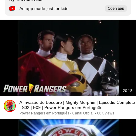
An app made just for kids
Open app
20:18
A Invasão do Besouro | Mighty Morphin | Episódio Completo
| S02 | E09 | Power Rangers em Português
Power Rangers em Português - Canal Oficial
•
68K views