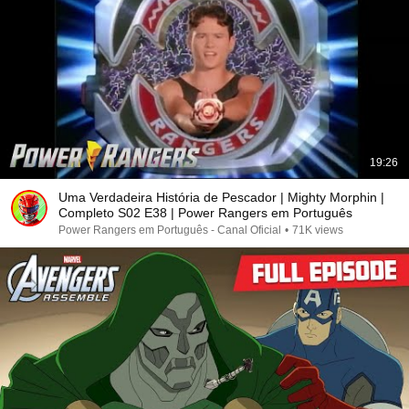
19:26
Uma Verdadeira História de Pescador | Mighty Morphin |
Completo S02 E38 | Power Rangers em Português
Power Rangers em Português - Canal Oficial
•
71K views