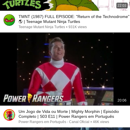
22:03
TMNT (1987) FULL EPISODE: "Return of the Technodrome"
🌎 | Teenage Mutant Ninja Turtles
Teenage Mutant Ninja Turtles
•
931K views
20:06
Um Jogo de Vida ou Morte | Mighty Morphin | Episódio
Completo | S03 E11 | Power Rangers em Português
Power Rangers em Português - Canal Oficial
•
46K views