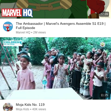
22:09
The Ambassador | Marvel's Avengers Assemble S1 E19 |
Full Episode
Marvel HQ
•
2M views
11:25
Moja Kids No. 119
Moja Kids
•
40K views