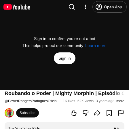
Open App
Sign in to confirm you’re not a bot
This helps protect our community.
Learn more
Sign in
Roubando o Poder | Mighty Morphin | Episódio Co
@
PowerRangersPortuguesOficial
1.1K likes
62K views
3 years ago
more
Subscribe
Try YouTube Kids