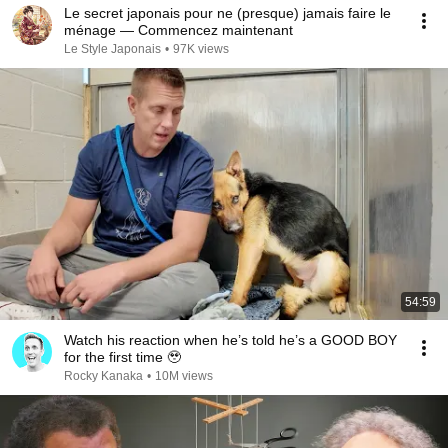
Le secret japonais pour ne (presque) jamais faire le
ménage — Commencez maintenant
Le Style Japonais
•
97K views
54:59
Watch his reaction when he’s told he’s a GOOD BOY
for the first time 🥹
Rocky Kanaka
•
10M views