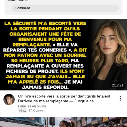
Comment...
2:12:21
On m'a escorté vers la sortie pendant qu'ils fêtaient
l'arrivée de ma remplaçante — Jusqu'à ce
Familles en Ruine
New
19K views