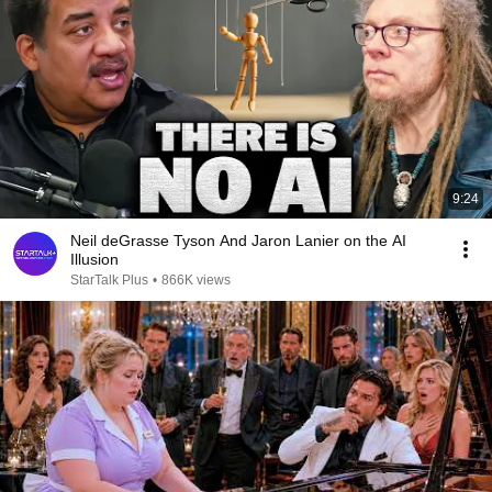
9:24
Neil deGrasse Tyson And Jaron Lanier on the AI
Illusion
StarTalk Plus
•
866K views