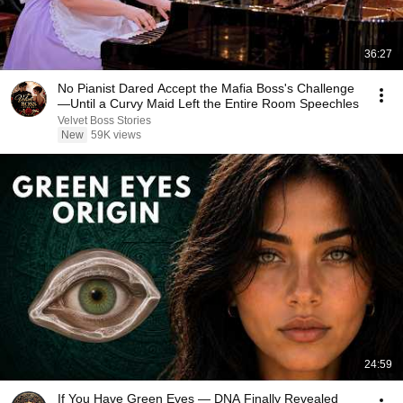
36:27
No Pianist Dared Accept the Mafia Boss's Challenge
—Until a Curvy Maid Left the Entire Room Speechles
Velvet Boss Stories
New
59K views
24:59
If You Have Green Eyes — DNA Finally Revealed