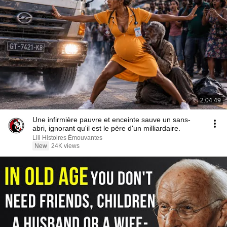
2:04:49
Une infirmière pauvre et enceinte sauve un sans-
abri, ignorant qu'il est le père d'un milliardaire.
Lili Histoires Émouvantes
New
24K views