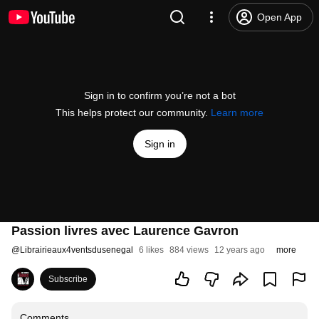
Open App
Sign in to confirm you’re not a bot
This helps protect our community.
Learn more
Sign in
Passion livres avec Laurence Gavron
@
Librairieaux4ventsdusenegal
6 likes
884 views
12 years ago
more
Subscribe
Comments