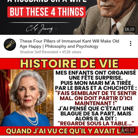
16:10
These Four Pillars of Immanuel Kant Will Make Old
Age Happy | Philosophy and Psychology
Shadow Self Revealed
•
453K views
1:41:12