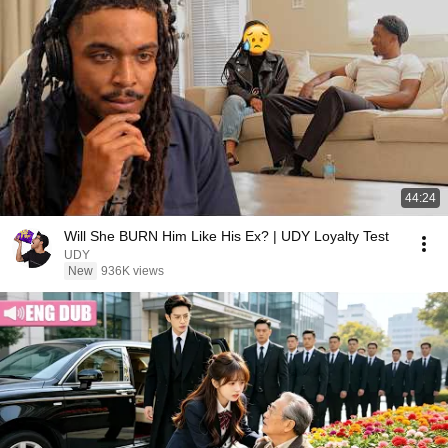
44:24
Will She BURN Him Like His Ex? | UDY Loyalty Test
UDY
New
936K views