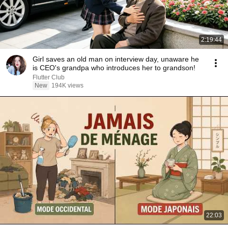
2:19:44
Girl saves an old man on interview day, unaware he
is CEO's grandpa who introduces her to grandson!
Flutter Club
New
194K views
22:03