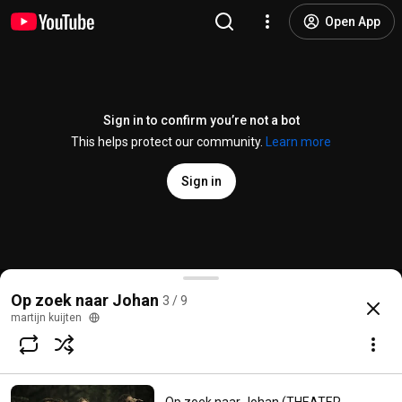
Open App
Sign in to confirm you’re not a bot
This helps protect our community.
Learn more
Sign in
Op zoek naar Johan - Als de muziek begint (LIVE)
Op zoek naar Johan
3 / 9
@
MrAutumnsun
10 likes
2.2K views
10 years ago
more
martijn kuijten
Subscribe
Comments
1