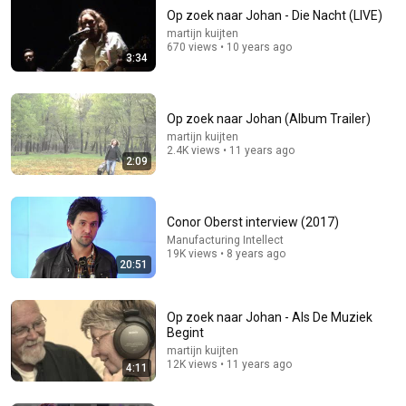
Op zoek naar Johan - Die Nacht (LIVE)
martijn kuijten
670 views • 10 years ago
3:34
Op zoek naar Johan (Album Trailer)
martijn kuijten
2.4K views • 11 years ago
2:09
4:59
Onze Martinus & Mirthe de Jonge | Als ge ooit LIVE
martijn kuijten
•
317 views
Conor Oberst interview (2017)
Manufacturing Intellect
19K views • 8 years ago
20:51
Op zoek naar Johan - Als De Muziek
Begint
martijn kuijten
12K views • 11 years ago
4:11