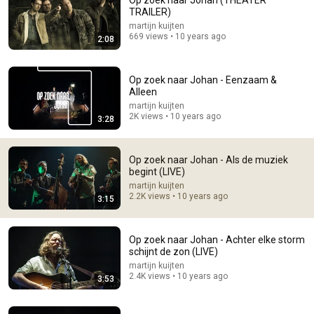
Op zoek naar Johan (THEATER
TRAILER)
Comment...
martijn kuijten
669 views • 10 years ago
2:08
Op zoek naar Johan - Eenzaam &
Alleen
martijn kuijten
2K views • 10 years ago
3:28
Op zoek naar Johan - Als de muziek
begint (LIVE)
martijn kuijten
2.2K views • 10 years ago
3:15
5:43
The Bob Newhart Toupee Sketch That Broke Dean
Op zoek naar Johan - Achter elke storm
Martin
schijnt de zon (LIVE)
Dean Martin
•
2.5M views
martijn kuijten
2.4K views • 10 years ago
3:53