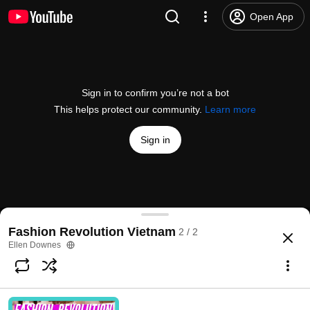
Open App
Sign in to confirm you’re not a bot
This helps protect our community.
Learn more
Sign in
Ai may cho ta mặc? | Văn hóa ẩm thực
Fashion Revolution Vietnam
2 / 2
@
Travelokla
No likes
26 views
7 years ago
more
Ellen Downes
Subscribe
Comments