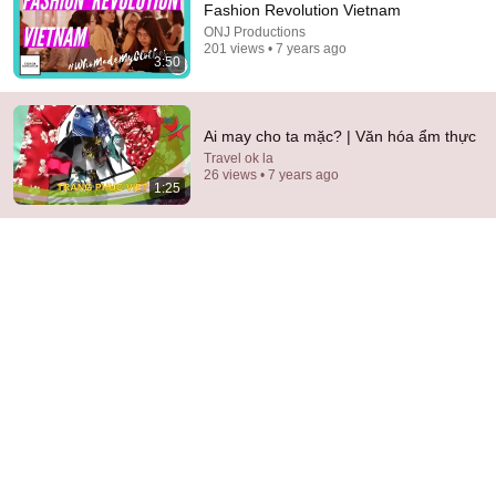
Fashion Revolution Vietnam
ONJ Productions
Comment...
201 views • 7 years ago
3:50
Ai may cho ta mặc? | Văn hóa ẩm thực
Travel ok la
26 views • 7 years ago
1:25
2:10:11
Nghe Lén Hôn Phu Phản Bội, Cô Âm Thầm Kết Hôn
Với Tổng Tài Và Được Cưng Chiều Như Báu Vật
Phim Review
New
174K views