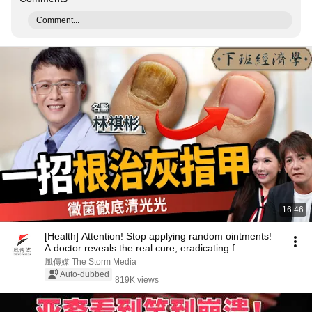
Comment...
16:46
[Health] Attention! Stop applying random ointments!
A doctor reveals the real cure, eradicating f...
風傳媒 The Storm Media
Auto-dubbed
819K views