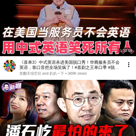
1:30:08
《喜单3》中式英语杀进美国脱口秀！华裔服务员不会
英语，靠口音把全场笑疯了！#喜剧之王单口季 #脱口
秀 #搞笑 #喜剧 #funny #综艺
笑翻天综艺社 and 叭叭一下
•
389K views