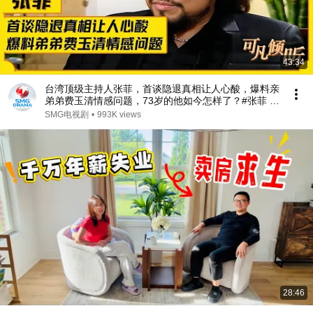
43:34
台湾顶级主持人张菲，首谈隐退真相让人心酸，爆料亲
弟弟费玉清情感问题，73岁的他如今怎样了？#张菲 #
费玉清 #可凡倾听 FULL
SMG电视剧
•
993K views
28:46