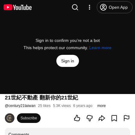
Open App
Sign in to confirm you’re not a bot
This helps protect our community.
Learn more
Sign in
21世紀不動產 翻新你的21世紀
@
century21taiwan
25 likes
5.3K views
6 years ago
more
Subscribe
Comments