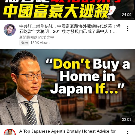
24:09
中共盯上離岸信託，中國富豪藏海外藏錢時代落幕！潘
石屹當年太聰明，20年後才發現自己成了局中人！
『新聞最嘲點 姜光宇』2026.0808
新聞最嘲點 Mr.姜光宇
New
130K views
33:01
A Top Japanese Agent's Brutally Honest Advice for