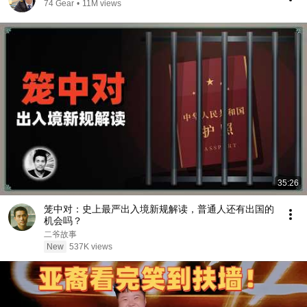
74 Gear
•
11M views
35:26
笼中对：史上最严出入境新规解读，普通人还有出国的
机会吗？
二爷故事
New
537K views