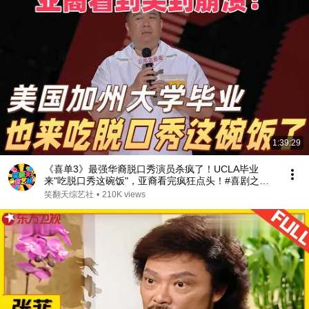
1:39:29
《喜单3》最强华裔脱口秀演员杀疯了！UCLA毕业
来"吃脱口秀这碗饭"，亚裔看完疯狂点头！#喜剧之王
单口季 #脱口秀 #搞笑 #喜剧 #funny #综艺
笑翻天综艺社
•
210K views