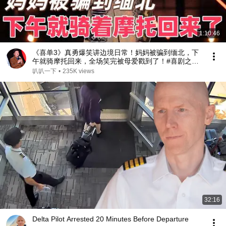
1:10:46
《喜单3》真勇爆笑讲边境日常！妈妈被骗到缅北，下
午就骑摩托回来，全场笑完被母爱戳到了！#喜剧之王
单口季 #脱口秀 #搞笑 #喜剧 #funny #综艺
叭叭一下
•
235K views
32:16
Delta Pilot Arrested 20 Minutes Before Departure