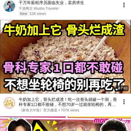
千万年薪程序员面临失业，卖房求生
千游阁主 Wushu Traveler
New
52K views
47:40
牛奶加上它，骨头烂成渣！吃一次骨头就破一个洞，骨
科专家1口都不敢碰，不想70岁一过就坐轮椅的，再喜
欢都要忌口！【家庭大医生】
《家有大中医》官方频道
•
707K views