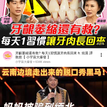
30:55
牙齦萎縮還有救? 每天1習慣讓牙肉長回來 ft. 炫晨 譚
敦慈【 小宇宙大爆發 】
小宇宙大爆發
•
634K views