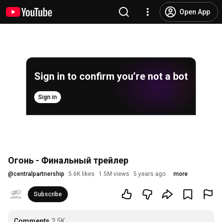
Open App
Sign in to confirm you’re not a bot
Sign in
Огонь - Финальный трейлер
@
centralpartnership
5.6K likes
1.5M views
5 years ago
more
Subscribe
Comments
2.5K