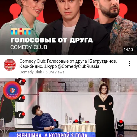
14:13
Comedy Club: Голосовые от друга | Батрутдинов,
Карибидис, Шкуро @ComedyClubRussia
Comedy Club
•
6.3M views