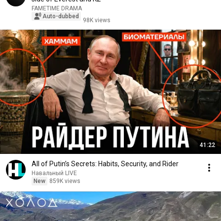
FAMETIME DRAMA
Auto-dubbed
98K views
41:22
All of Putin’s Secrets: Habits, Security, and Rider
Навальный LIVE
New
859K views