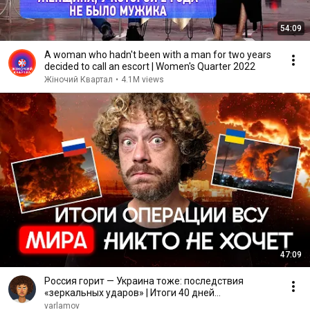
54:09
A woman who hadn't been with a man for two years
decided to call an escort | Women's Quarter 2022
Жіночий Квартал
•
4.1M views
47:09
Россия горит — Украина тоже: последствия
«зеркальных ударов» | Итоги 40 дней
принуждения к миру
varlamov