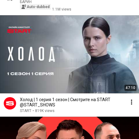
БАРИН
Auto-dubbed
1.1M views
47:10
Холод | 1 серия 1 сезон | Смотрите на START
@START_SHOWS
START
•
819K views