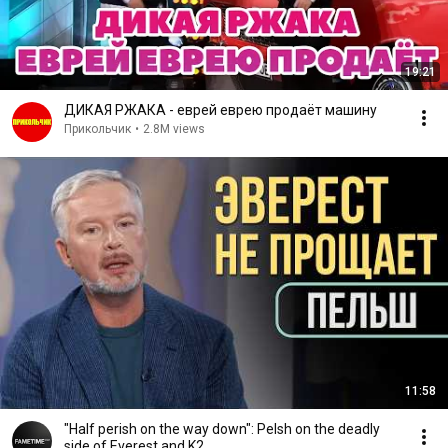
19:21
ДИКАЯ РЖАКА - еврей еврею продаёт машину
Прикольчик
•
2.8M views
11:58
"Half perish on the way down": Pelsh on the deadly
side of Everest and K2