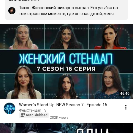
Тихон Жизневский шикарно сыграл. Его улыбка на 
том страшном моменте, где он спас детей, меня 
добила😭😭😭😭😭
46:40
Women's Stand-Up: NEW Season 7 - Episode 16
ФемСтендап TV
Auto-dubbed
282K views