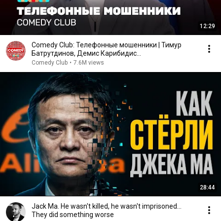
12:29
Comedy Club: Телефонные мошенники | Тимур
Батрутдинов, Демис Карибидис
@ComedyClubRussia
Comedy Club
•
7.6M views
28:44
Jack Ma. He wasn't killed, he wasn't imprisoned...
They did something worse