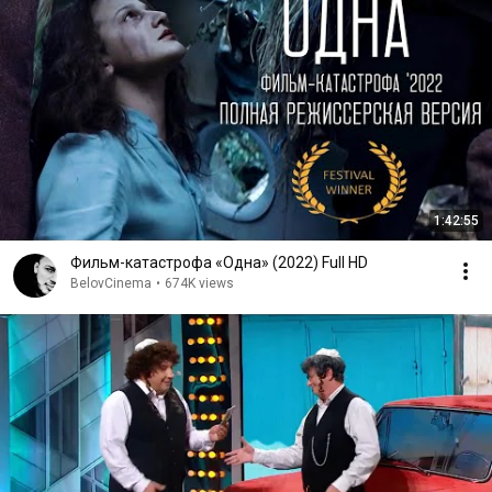
1:42:55
Фильм-катастрофа «Одна» (2022) Full HD
BelovCinema
•
674K views