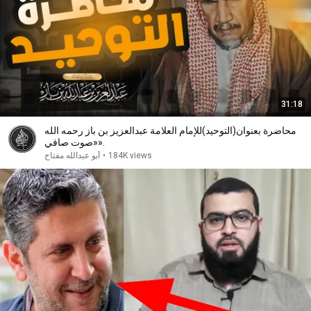
31:18
محاضرة بعنوان(التوحيد)للإمام العلامة عبدالعزيز بن باز رحمه الله
«صوت صافي».
184K views
•
أبو عبدالله مفتاح