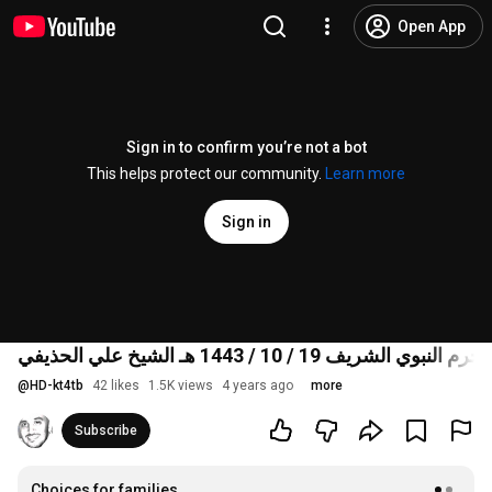
Open App
Sign in to confirm you’re not a bot
This helps protect our community.
Learn more
Sign in
لشريف 19 / 10 / 1443 هـ الشيخ علي الحذيفي
@
HD-kt4tb
42 likes
1.5K views
4 years ago
more
Subscribe
Choices for families