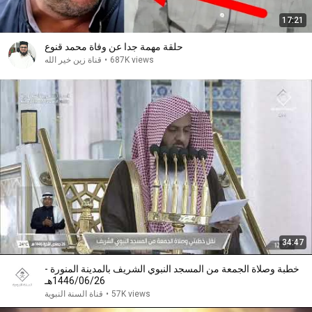
17:21
حلقة مهمة جدا عن وفاة محمد قنوع
687K views
•
قناة زين خير الله
34:47
خطبة وصلاة الجمعة من المسجد النبوي الشريف بالمدينة المنورة -
1446/06/26هـ
57K views
•
قناة السنة النبوية