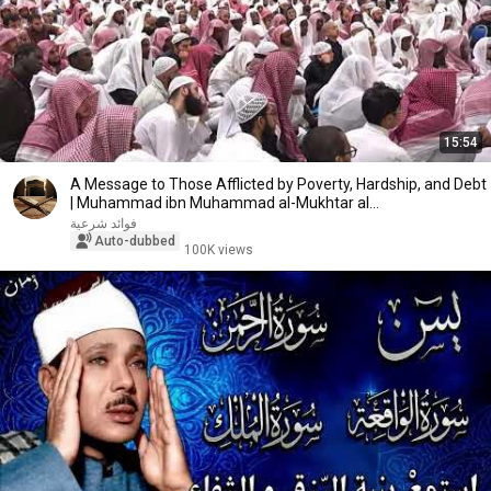
15:54
A Message to Those Afflicted by Poverty, Hardship, and Debt
| Muhammad ibn Muhammad al-Mukhtar al...
فوائد شرعية
Auto-dubbed
100K views