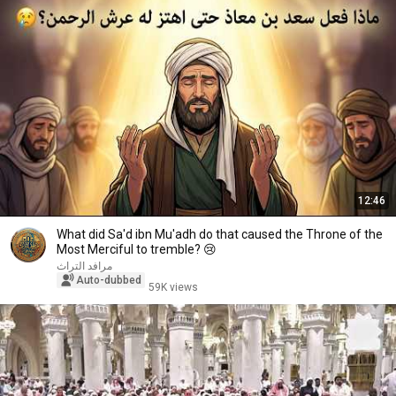
12:46
What did Sa'd ibn Mu'adh do that caused the Throne of the
Most Merciful to tremble? 😢
مرافد التراث
Auto-dubbed
59K views