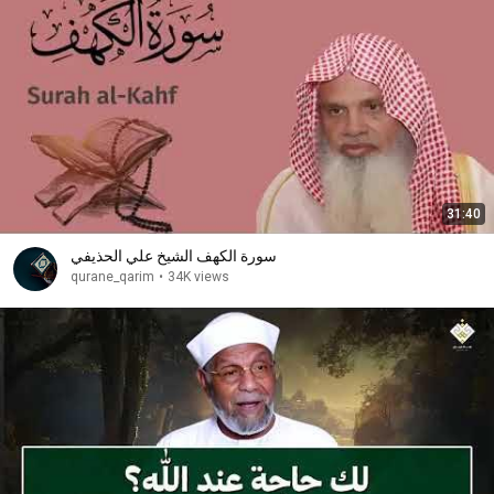
31:40
سورة الكهف الشيخ علي الحذيفي
qurane_qarim
•
34K views