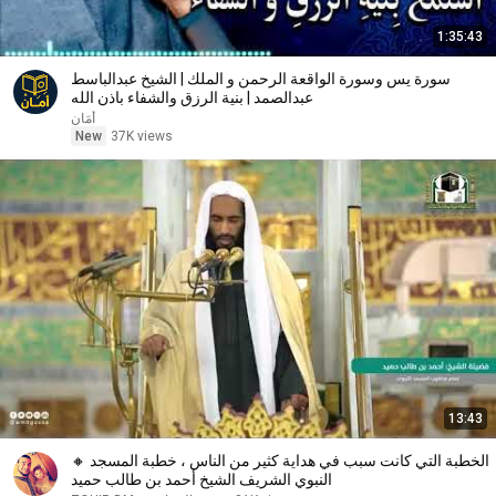
1:35:43
سورة يس وسورة الواقعة الرحمن و الملك | الشيخ عبدالباسط
عبدالصمد | بنية الرزق والشفاء باذن الله
أمَان
New
37K views
13:43
🔸 الخطبة التي كانت سبب في هداية كثير من الناس ، خطبة المسجد
النبوي الشريف الشيخ أحمد بن طالب حميد