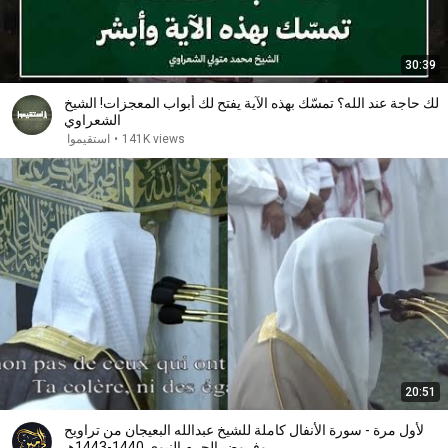
30:39
لك حاجة عند الله؟ تمسّك بهذه الآية يفتح لك أبواب المعجزات! الشيخ
الشعراوي
141K views
•
استقيموا
20:51
لأول مرة - سورة الأنفال كاملة للشيخ عبدالله البعيجان من تراويح
وفروض الحرم النبوي 1440-1443هـ