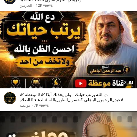
12K views
•
الحرمين
21:54
🌿 دع الله يرتب حياتك... ولن يخذلك أبدًا 🌿#موعظة
#عبد_الرحمن_الباهلي #حسن_الظن_بالله #الدعاء #الصلاة
7K views
•
موعظة