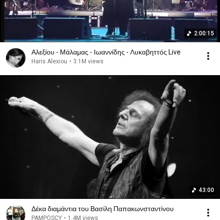
2:00:15
Αλεξίου - Μάλαμας - Ιωαννίδης - Λυκαβηττός Live
Haris Alexiou
•
3.1M views
43:00
Δέκα διαμάντια του Βασίλη Παπακωνσταντίνου
PAMPOSCY
•
1.4M views