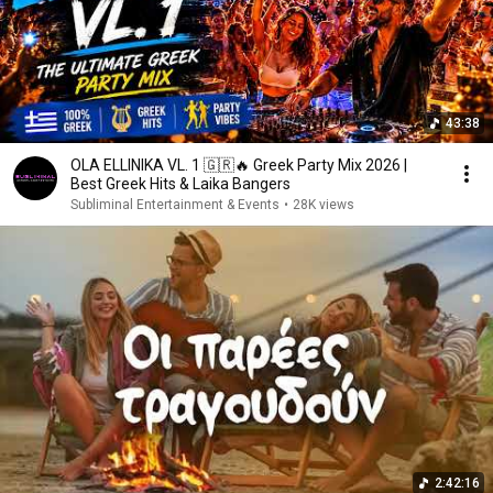
43:38
OLA ELLINIKA VL. 1 🇬🇷🔥 Greek Party Mix 2026 |
Best Greek Hits & Laika Bangers
Subliminal Entertainment & Events
•
28K views
2:42:16