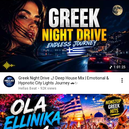
1:01:25
Greek Night Drive 🌙 Deep House Mix | Emotional &
Hypnotic City Lights Journey 🚗✨
Hellas Beat
•
92K views