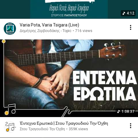
4:12
Varia Pota, Varia Tsigara (Live)
Δημήτρης Ζερβουδάκης - Topic
•
716 views
1:08:37
Έντεχνα Ερωτικά | Στου Τραγουδιού Την Όχθη
Στου Τραγουδιού Την Όχθη
•
359K views