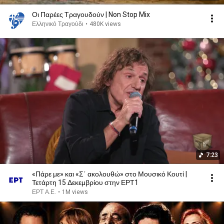
Οι Παρέες Τραγουδούν | Non Stop Mix
Ελληνικό Τραγούδι
•
480K views
7:23
«Πάρε με» και «Σ΄ ακολουθώ» στο Μουσικό Κουτί |
Τετάρτη 15 Δεκεμβρίου στην ΕΡΤ1
ΕΡΤ Α.Ε.
•
1M views