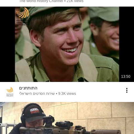
The World History Channel
•
21K views
13:50
התותחנים
שירות הסרטים הישראלי
•
9.3K views