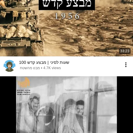
33:23
100 שעות לסיני | מבצע קדש
מבט מהשטח
•
4.7K views