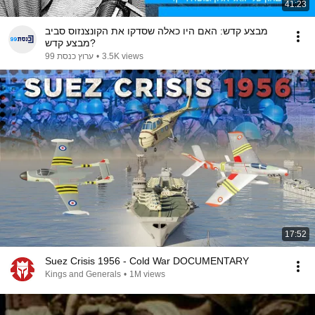
41:23
מבצע קדש: האם היו כאלה שסדקו את הקונצנזוס סביב
מבצע קדש?
ערוץ כנסת 99
•
3.5K views
17:52
Suez Crisis 1956 - Cold War DOCUMENTARY
Kings and Generals
•
1M views