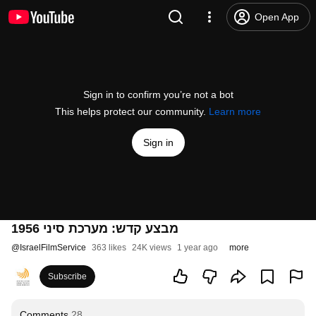
Open App
Sign in to confirm you’re not a bot
This helps protect our community.
Learn more
Sign in
מבצע קדש: מערכת סיני 1956
@
IsraelFilmService
363 likes
24K views
1 year ago
more
Subscribe
Comments
28