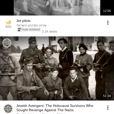
12:06
Jet pilots
שירות הסרטים הישראלי
Auto-dubbed
2.1K views
51:34
Jewish Avengers: The Holocaust Survivors Who
Sought Revenge Against The Nazis