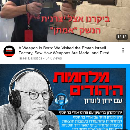
18:13
A Weapon Is Born: We Visited the Emtan Israeli
Factory, Saw How Weapons Are Made, and Fired
Many ...
Israel Ballistics
•
54K views